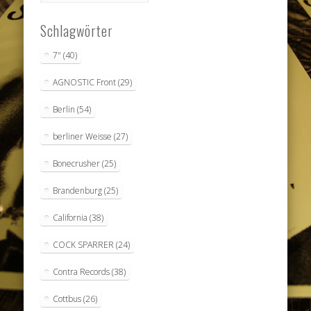
Schlagwörter
7"
(40)
AGNOSTIC Front
(29)
Berlin
(54)
berliner Weisse
(27)
Bonecrusher
(25)
Brandenburg
(25)
California
(38)
COCK SPARRER
(24)
Contra Records
(38)
Cottbus
(26)