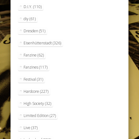
D.I.Y.
(110)
diy
(61)
Dresden
(51)
Eisenhüttenstadt
(326)
Fanzine
(62)
Fanzines
(117)
Festival
(31)
Hardcore
(227)
High Society
(32)
Limited Edition
(27)
Live
(37)