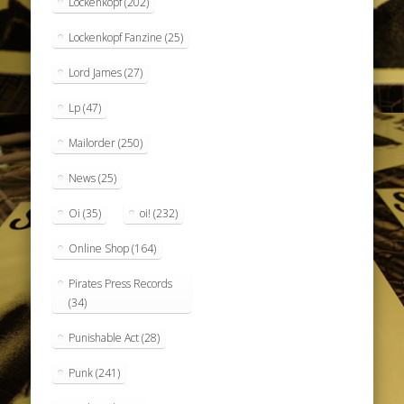
Lockenkopf
(202)
Lockenkopf Fanzine
(25)
Lord James
(27)
Lp
(47)
Mailorder
(250)
News
(25)
Oi
(35)
oi!
(232)
Online Shop
(164)
Pirates Press Records
(34)
Punishable Act
(28)
Punk
(241)