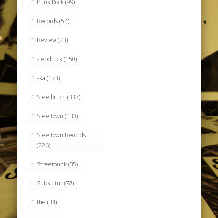
Punk Rock
(99)
Records
(54)
Review
(23)
siebdruck
(150)
ska
(173)
Steelbruch
(333)
Steeltown
(130)
Steeltown Records
(226)
Streetpunk
(35)
Subkultur
(78)
the
(34)