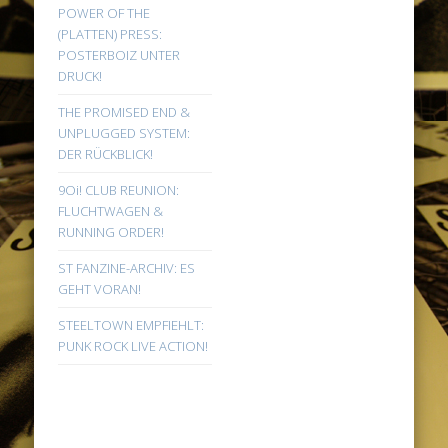
POWER OF THE
(PLATTEN) PRESS:
POSTERBOIZ UNTER
DRUCK!
THE PROMISED END &
UNPLUGGED SYSTEM:
DER RÜCKBLICK!
9Oi! CLUB REUNION:
FLUCHTWAGEN &
RUNNING ORDER!
ST FANZINE-ARCHIV: ES
GEHT VORAN!
STEELTOWN EMPFIEHLT:
PUNK ROCK LIVE ACTION!