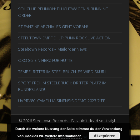
9Oi! CLUB REUNION: FLUCHTWAGEN & RUNNING
ORDER!
ST FANZINE-ARCHIV: ES GEHT VORAN!
STEELTOWN EMPFIEHLT: PUNK ROCK LIVE ACTION!
Steeltown Records – Mailorder News!
OXO 86: EIN HERZ FÜR HÜTTE!
TEMPELRITTER IM STEELBRUCH: ES WIRD SKURIL!
SPORT FREI! IM STEELBRUCH: DRITTER PLATZ IM
BUNDESLAND!
UVPRV80: CAMELLIA SINENSIS DÉMO 2023 7″EP
© 2026 Steeltown Records - East ain`t dead so straight
ahead
Durch die weitere Nutzung der Seite stimmst du der Verwendung
Akzeptieren
von Cookies zu.
Weitere Informationen
Powered by
Pinboard Theme
by
One Designs
and