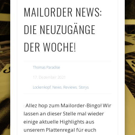
MAILORDER NEWS:
DIE NEUZUGÄNGE
DER WOCHE!
Thomas Paradise
17. Dezember 2021
Lockenkopf
,
News
,
Reviews
,
Storys
Allez hop zum Mailorder-Bingo! Wir
lassen an dieser Stelle mal wieder
einige aktuelle Highlights aus
unserem Plattenregal für euch