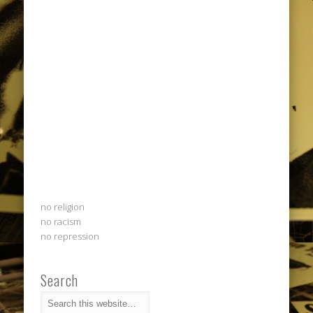
no religion
no racism
no repression
Search