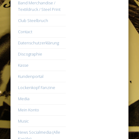
Band Merchandise /
Textildruck / Steel Print
Club Steelbruch
Contact
Datenschutzerklärung
Discographie
Kasse
Kundenportal
Lockenkopf Fanzine
Media
Mein Konto
Music
News Socialmedia (Alle
Kanäle)