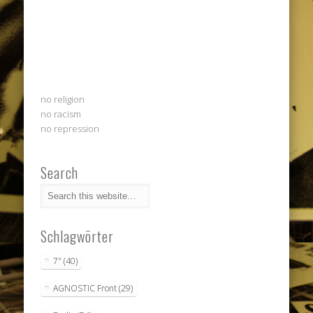
no religion
no racism
no repression
Search
Schlagwörter
7"
(40)
AGNOSTIC Front
(29)