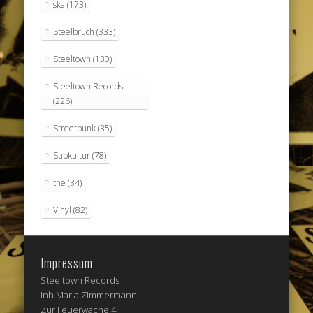
ska
(173)
Steelbruch
(333)
Steeltown
(130)
Steeltown Records
(226)
Streetpunk
(35)
Subkultur
(78)
the
(34)
Vinyl
(82)
Impressum
Steeltown Records
Inh.Maria Zimmermann
Zur Feuerwache 4