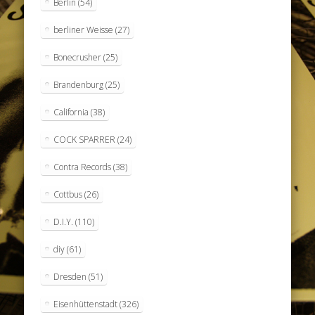
Berlin
(54)
berliner Weisse
(27)
Bonecrusher
(25)
Brandenburg
(25)
California
(38)
COCK SPARRER
(24)
Contra Records
(38)
Cottbus
(26)
D.I.Y.
(110)
diy
(61)
Dresden
(51)
Eisenhüttenstadt
(326)