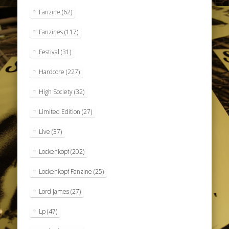
Fanzine
(62)
Fanzines
(117)
Festival
(31)
Hardcore
(227)
High Society
(32)
Limited Edition
(27)
Live
(37)
Lockenkopf
(202)
Lockenkopf Fanzine
(25)
Lord James
(27)
Lp
(47)