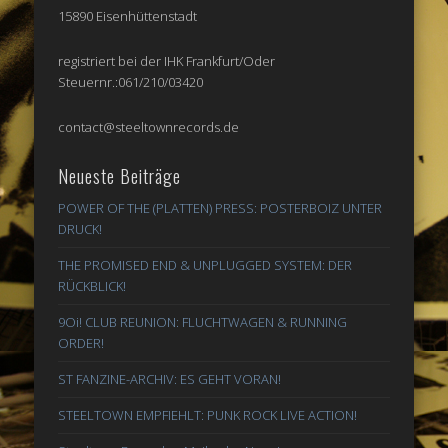
15890 Eisenhüttenstadt
registriert bei der IHK Frankfurt/Oder
Steuernr.:061/210/03420
contact@steeltownrecords.de
Neueste Beiträge
POWER OF THE (PLATTEN) PRESS: POSTERBOIZ UNTER
DRUCK!
THE PROMISED END & UNPLUGGED SYSTEM: DER
RÜCKBLICK!
9Oi! CLUB REUNION: FLUCHTWAGEN & RUNNING
ORDER!
ST FANZINE-ARCHIV: ES GEHT VORAN!
STEELTOWN EMPFIEHLT: PUNK ROCK LIVE ACTION!