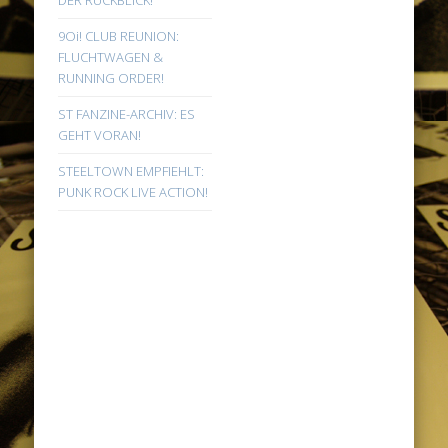
DER RÜCKBLICK!
9Oi! CLUB REUNION:
FLUCHTWAGEN &
RUNNING ORDER!
ST FANZINE-ARCHIV: ES
GEHT VORAN!
STEELTOWN EMPFIEHLT:
PUNK ROCK LIVE ACTION!