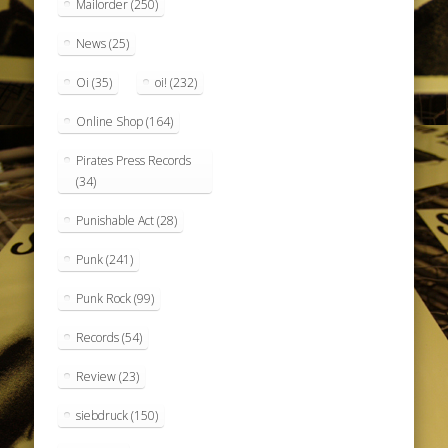
Mailorder
(250)
News
(25)
Oi
(35)
oi!
(232)
Online Shop
(164)
Pirates Press Records
(34)
Punishable Act
(28)
Punk
(241)
Punk Rock
(99)
Records
(54)
Review
(23)
siebdruck
(150)