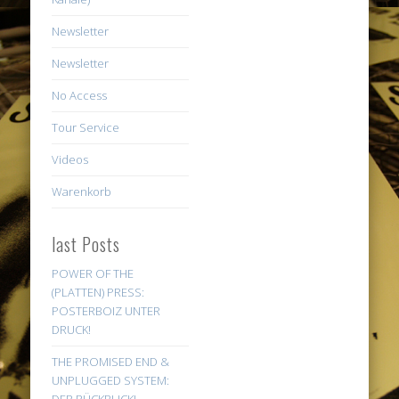
Newsletter
Newsletter
No Access
Tour Service
Videos
Warenkorb
last Posts
POWER OF THE
(PLATTEN) PRESS:
POSTERBOIZ UNTER
DRUCK!
THE PROMISED END &
UNPLUGGED SYSTEM: