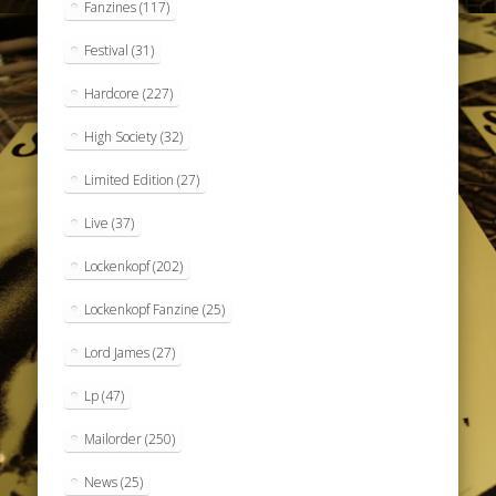
Fanzines
(117)
Festival
(31)
Hardcore
(227)
High Society
(32)
Limited Edition
(27)
Live
(37)
Lockenkopf
(202)
Lockenkopf Fanzine
(25)
Lord James
(27)
Lp
(47)
Mailorder
(250)
News
(25)