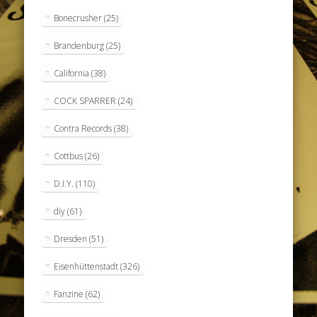
Bonecrusher
(25)
Brandenburg
(25)
California
(38)
COCK SPARRER
(24)
Contra Records
(38)
Cottbus
(26)
D.I.Y.
(110)
diy
(61)
Dresden
(51)
Eisenhüttenstadt
(326)
Fanzine
(62)