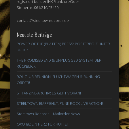
registriert bei der IHK Frankfurt/Oder
Steuernr.:061/210/03420
contact@steeltownrecords.de
Neueste Beiträge
POWER OF THE (PLATTEN) PRESS: POSTERBOIZ UNTER
DRUCK!
THE PROMISED END & UNPLUGGED SYSTEM: DER
RÜCKBLICK!
9Oi! CLUB REUNION: FLUCHTWAGEN & RUNNING
ORDER!
ST FANZINE-ARCHIV: ES GEHT VORAN!
STEELTOWN EMPFIEHLT: PUNK ROCK LIVE ACTION!
Steeltown Records – Mailorder News!
OXO 86: EIN HERZ FÜR HÜTTE!