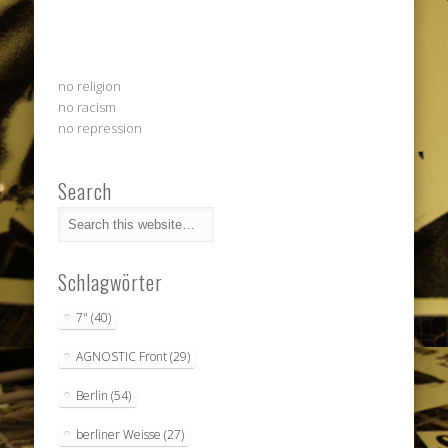
no religion
no racism
no repression
Search
Schlagwörter
7"
(40)
AGNOSTIC Front
(29)
Berlin
(54)
berliner Weisse
(27)