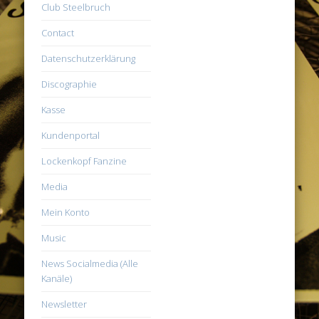
Club Steelbruch
Contact
Datenschutzerklärung
Discographie
Kasse
Kundenportal
Lockenkopf Fanzine
Media
Mein Konto
Music
News Socialmedia (Alle
Kanäle)
Newsletter