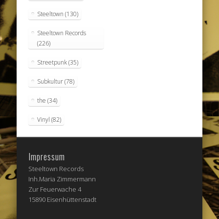
Steeltown
(130)
Steeltown Records
(226)
Streetpunk
(35)
Subkultur
(78)
the
(34)
Vinyl
(82)
Impressum
Steeltown Records
Inh.Maria Zimmermann
Zur Feuerwache 4
15890 Eisenhüttenstadt