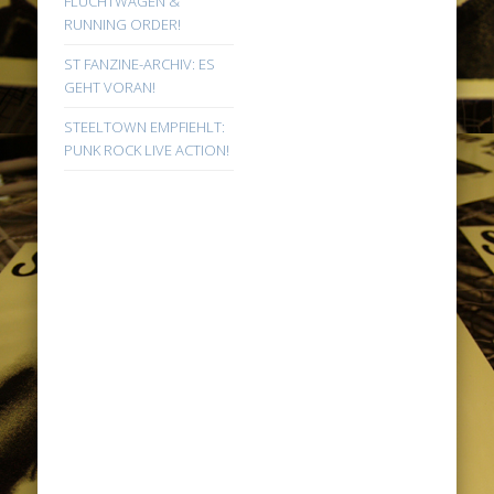
FLUCHTWAGEN &
RUNNING ORDER!
ST FANZINE-ARCHIV: ES
GEHT VORAN!
STEELTOWN EMPFIEHLT:
PUNK ROCK LIVE ACTION!