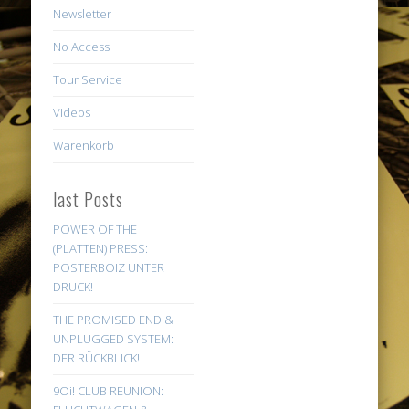
Newsletter
No Access
Tour Service
Videos
Warenkorb
last Posts
POWER OF THE
(PLATTEN) PRESS:
POSTERBOIZ UNTER
DRUCK!
THE PROMISED END &
UNPLUGGED SYSTEM:
DER RÜCKBLICK!
9Oi! CLUB REUNION: