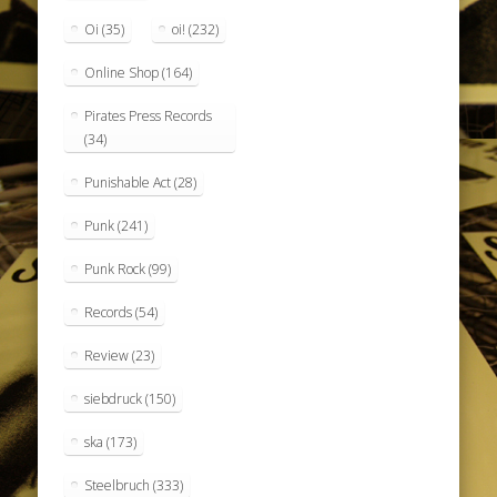
Oi
(35)
oi!
(232)
Online Shop
(164)
Pirates Press Records
(34)
Punishable Act
(28)
Punk
(241)
Punk Rock
(99)
Records
(54)
Review
(23)
siebdruck
(150)
ska
(173)
Steelbruch
(333)