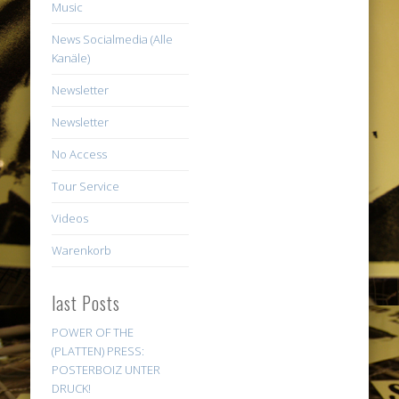
Music
News Socialmedia (Alle
Kanäle)
Newsletter
Newsletter
No Access
Tour Service
Videos
Warenkorb
last Posts
POWER OF THE
(PLATTEN) PRESS:
POSTERBOIZ UNTER
DRUCK!