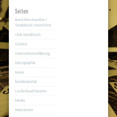
Seiten
Band Merchandise /
Textildruck / Steel Print
Club Steelbruch
Contact
Datenschutzerklärung
Discographie
Kasse
Kundenportal
Lockenkopf Fanzine
Media
Mein Konto