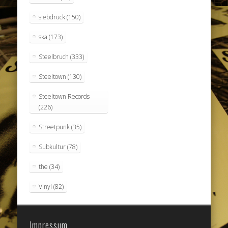
siebdruck
(150)
ska
(173)
Steelbruch
(333)
Steeltown
(130)
Steeltown Records
(226)
Streetpunk
(35)
Subkultur
(78)
the
(34)
Vinyl
(82)
Impressum