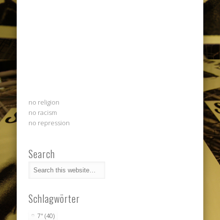
no religion
no racism
no repression
Search
Schlagwörter
7"
(40)