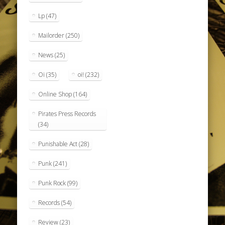
Lp
(47)
Mailorder
(250)
News
(25)
Oi
(35)
oi!
(232)
Online Shop
(164)
Pirates Press Records
(34)
Punishable Act
(28)
Punk
(241)
Punk Rock
(99)
Records
(54)
Review
(23)