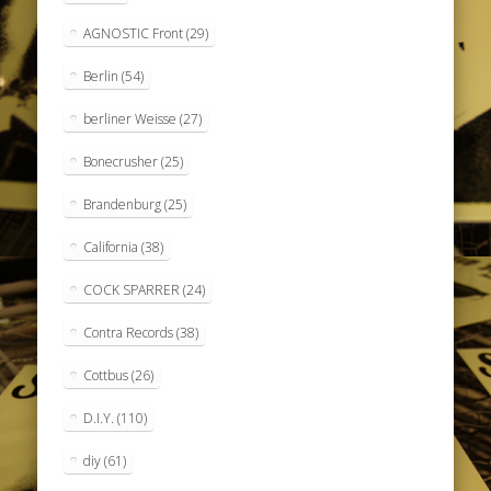
AGNOSTIC Front
(29)
Berlin
(54)
berliner Weisse
(27)
Bonecrusher
(25)
Brandenburg
(25)
California
(38)
COCK SPARRER
(24)
Contra Records
(38)
Cottbus
(26)
D.I.Y.
(110)
diy
(61)