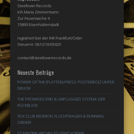
Steeltown Records
Inh.Maria Zimmermann
Zur Feuerwache 4
15890 Eisenhüttenstadt
registriert bei der IHK Frankfurt/Oder
Steuernr.:061/210/03420
contact@steeltownrecords.de
Neueste Beiträge
POWER OF THE (PLATTEN) PRESS: POSTERBOIZ UNTER
DRUCK!
THE PROMISED END & UNPLUGGED SYSTEM: DER
RÜCKBLICK!
9Oi! CLUB REUNION: FLUCHTWAGEN & RUNNING
ORDER!
ST FANZINE-ARCHIV: ES GEHT VORAN!