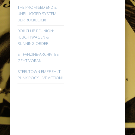
THE PROMISED END &
UNPLUGGED SYSTEM:
DER RÜCKBLICK!
9Oi! CLUB REUNION:
FLUCHTWAGEN &
RUNNING ORDER!
ST FANZINE-ARCHIV: ES
GEHT VORAN!
STEELTOWN EMPFIEHLT:
PUNK ROCK LIVE ACTION!