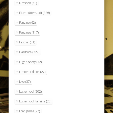
Dresden
(51)
Eisenhüttenstadt
(326)
Fanzine
(62)
Fanzines
(117)
Festival
(31)
Hardcore
(227)
High Society
(32)
Limited Edition
(27)
Live
(37)
Lockenkopf
(202)
Lockenkopf Fanzine
(25)
Lord James
(27)