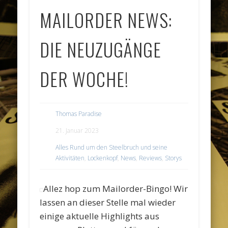
MAILORDER NEWS:
DIE NEUZUGÄNGE
DER WOCHE!
Thomas Paradise
21. Januar 2023
Alles Rund um den Steelbruch und seine
Aktivitäten
,
Lockenkopf
,
News
,
Reviews
,
Storys
Allez hop zum Mailorder-Bingo! Wir
lassen an dieser Stelle mal wieder
einige aktuelle Highlights aus