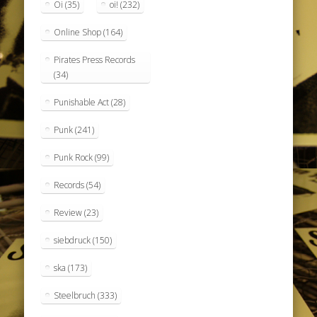
Oi
(35)
oi!
(232)
Online Shop
(164)
Pirates Press Records
(34)
Punishable Act
(28)
Punk
(241)
Punk Rock
(99)
Records
(54)
Review
(23)
siebdruck
(150)
ska
(173)
Steelbruch
(333)