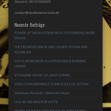
Steuernr.:061/210/03420
contact@steeltownrecords.de
Neueste Beiträge
POWER OF THE (PLATTEN) PRESS: POSTERBOIZ UNTER
DRUCK!
THE PROMISED END & UNPLUGGED SYSTEM: DER
RÜCKBLICK!
9Oi! CLUB REUNION: FLUCHTWAGEN & RUNNING
ORDER!
ST FANZINE-ARCHIV: ES GEHT VORAN!
STEELTOWN EMPFIEHLT: PUNK ROCK LIVE ACTION!
Steeltown Records – Mailorder News!
OXO 86: EIN HERZ FÜR HÜTTE!
TEMPELRITTER IM STEELBRUCH: ES WIRD SKURIL!