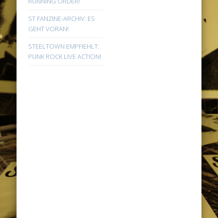
RUNNING ORDER!
ST FANZINE-ARCHIV: ES
GEHT VORAN!
STEELTOWN EMPFIEHLT:
PUNK ROCK LIVE ACTION!