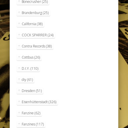
Bonecrusher
(25)
Brandenburg
(25)
California
(38)
COCK SPARRER
(24)
Contra Records
(38)
Cottbus
(26)
D.I.Y.
(110)
diy
(61)
Dresden
(51)
Eisenhüttenstadt
(326)
Fanzine
(62)
Fanzines
(117)