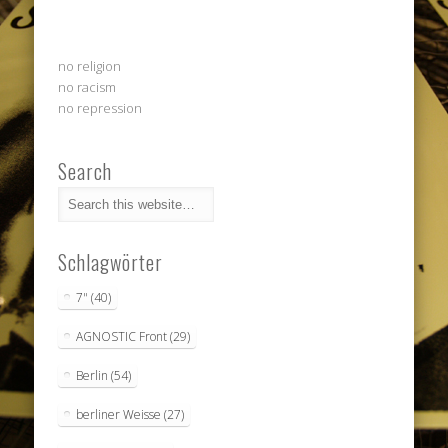
no religion
no racism
no repression
Search
Schlagwörter
7"
(40)
AGNOSTIC Front
(29)
Berlin
(54)
berliner Weisse
(27)