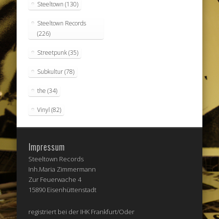
Steeltown
(130)
Steeltown Records
(226)
Streetpunk
(35)
Subkultur
(78)
the
(34)
Vinyl
(82)
Impressum
Steeltown Records
Inh.Maria Zimmermann
Zur Feuerwache 4
15890 Eisenhüttenstadt
registriert bei der IHK Frankfurt/Oder