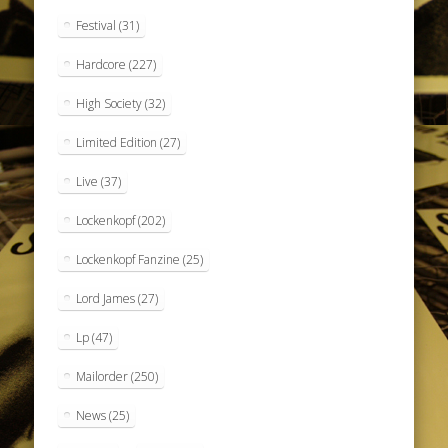
Festival
(31)
Hardcore
(227)
High Society
(32)
Limited Edition
(27)
Live
(37)
Lockenkopf
(202)
Lockenkopf Fanzine
(25)
Lord James
(27)
Lp
(47)
Mailorder
(250)
News
(25)