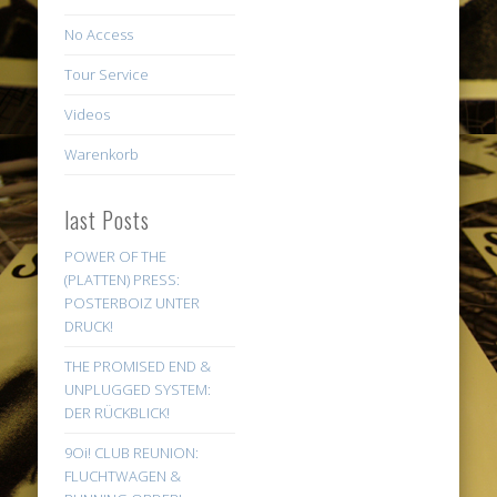
No Access
Tour Service
Videos
Warenkorb
last Posts
POWER OF THE
(PLATTEN) PRESS:
POSTERBOIZ UNTER
DRUCK!
THE PROMISED END &
UNPLUGGED SYSTEM:
DER RÜCKBLICK!
9Oi! CLUB REUNION:
FLUCHTWAGEN &