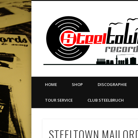
book
Twitter
Vimeo
Dribble
LinkedIn
LABEL | MERCH | PRINT | DIY | FANZINE | TOURSERVICE
HOME
SHOP
DISCOGRAPHIE
TOUR SERVICE
CLUB STEELBRUCH
STEELTOWN MAILORD