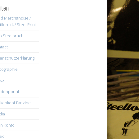
iten
d Merchandise /
tildruck / Steel Print
b Steelbruch
tact
enschutzerklärung
cographie
se
denportal
kenkopf Fanzine
dia
n Konto
ic