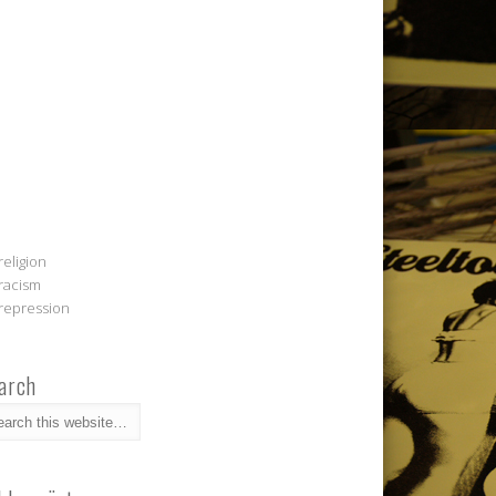
religion
racism
repression
arch