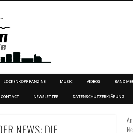
Steeltown Records – Ea
 | BOOKING
ahead
LOCKENKOPF FANZINE
MUSIC
VIDEOS
BAND MER
CONTACT
NEWSLETTER
DATENSCHUTZERKLÄRUNG
An
ER NEWS: DIE
Ne