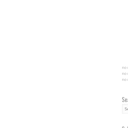
no 
no 
no 
Se