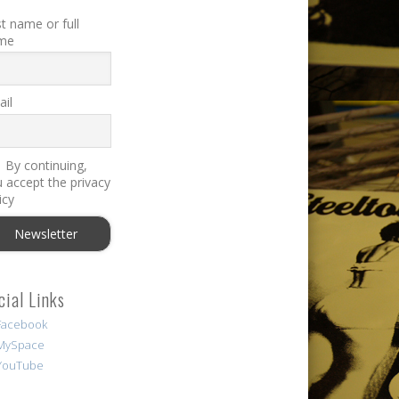
st name or full
me
il
By continuing,
 accept the privacy
icy
cial Links