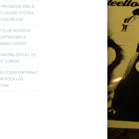
E PROMISED END &
PLUGGED SYSTEM:
 RÜCKBLICK!
! CLUB REUNION:
UCHTWAGEN &
NNING ORDER!
FANZINE-ARCHIV: ES
HT VORAN!
EELTOWN EMPFIEHLT:
K ROCK LIVE
ION!