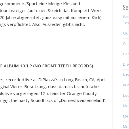
ätgekommene (Spart eine Menge Kies und
Se
eueinsteiger (auf einen Streich das Komplett-Werk
Ban
0 Jahre abgeerntet, ganz easy mit nur einem Klick) .
Tex
s verpflichtet. Also: Ausreden gibt’s nicht.
Clu
Con
Dat
Dis
VE ALBUM 10″LP (NO FRONT TEETH RECORDS)
Kas
, recorded live at DiPiazza’s in Long Beach, CA, April
Kun
inal Vierer-Besetzung, dass damals brandfrische
als live vorgetragen. 12 x feinster Orange County
Loc
ängig, the nasty Soundtrack of „Domesticviolenceland“.
Me
Mei
Mus