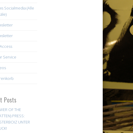
s Socialmedia (Alle
äle)
sletter
sletter
Access
r Service
eos
renkorb
st Posts
WER OF THE
ATTEN) PRESS:
STERBOIZ UNTER
UCK!