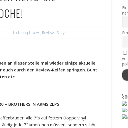
Fir
OCHE!
na
Ema
Lockenkopf
,
News
,
Reviews
,
Storys
you
en an dieser Stelle mal wieder einige aktuelle
pol
r euch durch den Review-Reifen springen. Bunt
ten etc.
So
0 – BROTHERS IN ARMS 2LPS
ffenbrüder: Alle 7“s auf fettem Doppelvinyl
t ständig jede 7“ umdrehen müssen, sondern schön