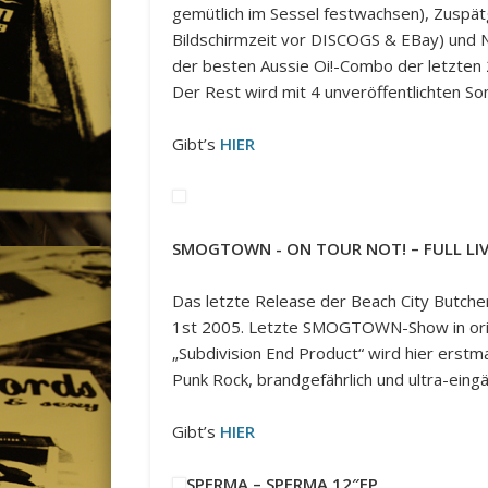
gemütlich im Sessel festwachsen), Zusp
Bildschirmzeit vor DISCOGS & EBay) und N
der besten Aussie Oi!-Combo der letzten 2
Der Rest wird mit 4 unveröffentlichten Song
Gibt’s
HIER
SMOGTOWN ‎- ON TOUR NOT! – FULL LI
Das letzte Release der Beach City Butchers
1st 2005. Letzte SMOGTOWN-Show in orig
„Subdivision End Product“ wird hier erstm
Punk Rock, brandgefährlich und ultra-eing
Gibt’s
HIER
SPERMA – SPERMA 12″EP