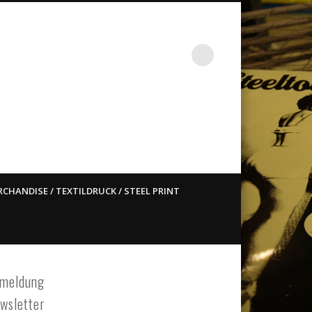
st ain`t dead so straight
CHANDISE / TEXTILDRUCK / STEEL PRINT
meldung
wsletter