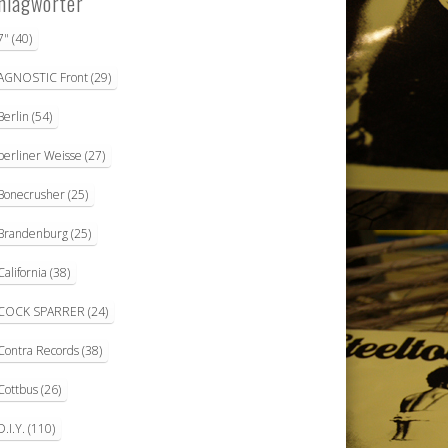
hlagwörter
7"
(40)
AGNOSTIC Front
(29)
Berlin
(54)
berliner Weisse
(27)
Bonecrusher
(25)
Brandenburg
(25)
California
(38)
COCK SPARRER
(24)
Contra Records
(38)
Cottbus
(26)
D.I.Y.
(110)