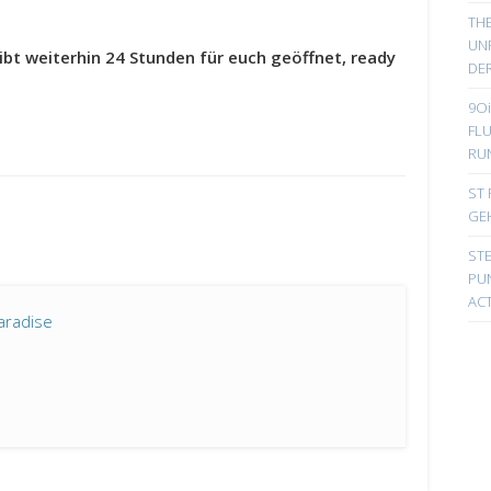
TH
UN
ibt weiterhin 24 Stunden für euch geöffnet, ready
DER
9Oi
FL
RU
ST 
GE
ST
PUN
ACT
aradise