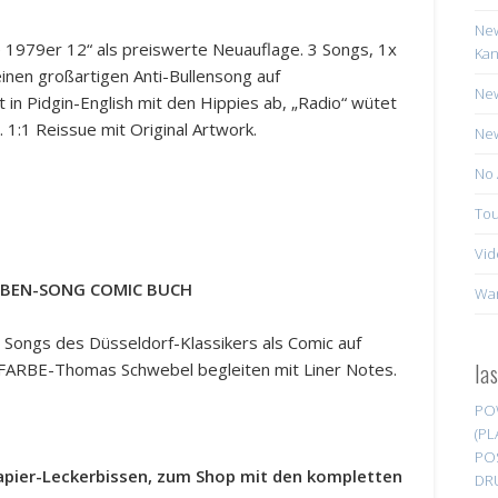
New
 1979er 12“ als preiswerte Neuauflage. 3 Songs, 1x
Kan
 einen großartigen Anti-Bullensong auf
New
in Pidgin-English mit den Hippies ab, „Radio“ wütet
:1 Reissue mit Original Artwork.
New
No 
Tou
Vid
RBEN-SONG COMIC BUCH
Wa
e Songs des Düsseldorf-Klassikers als Comic auf
la
ARBE-Thomas Schwebel begleiten mit Liner Notes.
PO
(PL
PO
papier-Leckerbissen, zum Shop mit den kompletten
DR