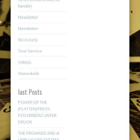
Kanäle)
Newsletter
Newsletter
No Access
Tour Service
Videos
Warenkorb
last Posts
POWER OF THE
(PLATTEN) PRESS:
POSTERBOIZ UNTER
DRUCK!
THE PROMISED END &
UNPLUGGED SYSTEM: