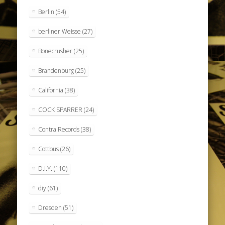
Berlin
(54)
berliner Weisse
(27)
Bonecrusher
(25)
Brandenburg
(25)
California
(38)
COCK SPARRER
(24)
Contra Records
(38)
Cottbus
(26)
D.I.Y.
(110)
diy
(61)
Dresden
(51)