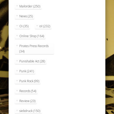
Mailorder
(250)
News
(25)
Oi
(35)
oi!
(232)
Online Shop
(164)
Pirates Press Records
(34)
Punishable Act
(28)
Punk
(241)
Punk Rock
(99)
Records
(54)
Review
(23)
siebdruck
(150)