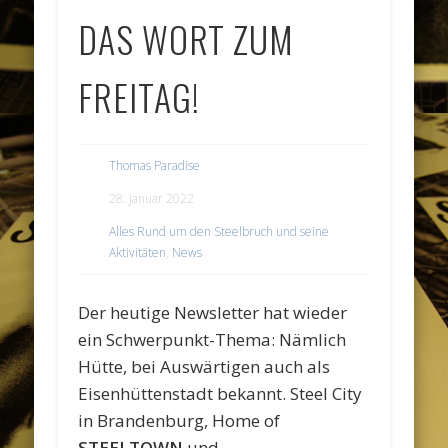
DAS WORT ZUM
FREITAG!
Thomas Paradise
28. Januar 2022
Alles Rund um den Steelbruch und seine
Aktivitäten
,
News
Der heutige Newsletter hat wieder
ein Schwerpunkt-Thema: Nämlich
Hütte, bei Auswärtigen auch als
Eisenhüttenstadt bekannt. Steel City
in Brandenburg, Home of
STEELTOWN
und