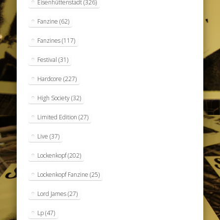
Eisenhüttenstadt
(326)
Fanzine
(62)
Fanzines
(117)
Festival
(31)
Hardcore
(227)
High Society
(32)
Limited Edition
(27)
Live
(37)
Lockenkopf
(202)
Lockenkopf Fanzine
(25)
Lord James
(27)
Lp
(47)