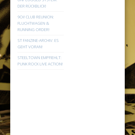
DER RÜCKBLICK!
9Oi! CLUB REUNION:
FLUCHTWAGEN &
RUNNING ORDER!
ST FANZINE-ARCHIV: ES
GEHT VORAN!
STEELTOWN EMPFIEHLT:
PUNK ROCK LIVE ACTION!