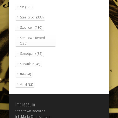
ska
(173)
Steelbruch
(333)
Steeltown
(130)
Steeltown Records
(226)
Streetpunk
(35)
Subkultur
(78)
the
(34)
Vinyl
(82)
Impressum
Steeltown Records
Inh.Maria Zimmermann