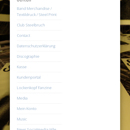
Band Merchandise /
Textildruck / Steel Print
Club Steelbruch
Contact
Datenschutzerklärung
Discographie
Kasse
Kundenportal
Lockenkopf Fanzine
Media
Mein Konto
Music
News Socialmedia (Alle