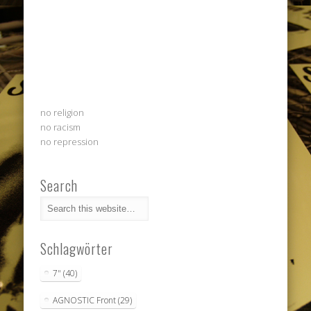
no religion
no racism
no repression
Search
Schlagwörter
7"
(40)
AGNOSTIC Front
(29)