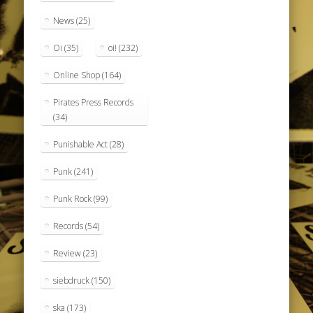
News
(25)
Oi
(35)
oi!
(232)
Online Shop
(164)
Pirates Press Records
(34)
Punishable Act
(28)
Punk
(241)
Punk Rock
(99)
Records
(54)
Review
(23)
siebdruck
(150)
ska
(173)