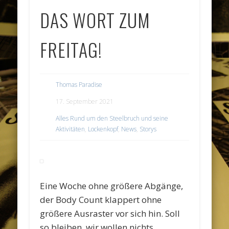
DAS WORT ZUM
FREITAG!
Thomas Paradise
17. September 2021
Alles Rund um den Steelbruch und seine
Aktivitäten
,
Lockenkopf
,
News
,
Storys
Eine Woche ohne größere Abgänge,
der Body Count klappert ohne
größere Ausraster vor sich hin. Soll
so bleiben, wir wollen nichts