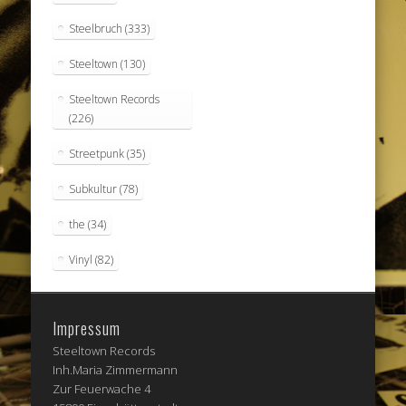
Steelbruch
(333)
Steeltown
(130)
Steeltown Records
(226)
Streetpunk
(35)
Subkultur
(78)
the
(34)
Vinyl
(82)
Impressum
Steeltown Records
Inh.Maria Zimmermann
Zur Feuerwache 4