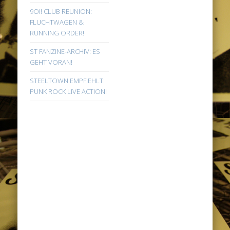
9Oi! CLUB REUNION:
FLUCHTWAGEN &
RUNNING ORDER!
ST FANZINE-ARCHIV: ES
GEHT VORAN!
STEELTOWN EMPFIEHLT:
PUNK ROCK LIVE ACTION!