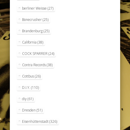
berliner Weisse
(27)
Bonecrusher
(25)
Brandenburg
(25)
California
(38)
COCK SPARRER
(24)
Contra Records
(38)
Cottbus
(26)
D.I.Y.
(110)
diy
(61)
Dresden
(51)
Eisenhüttenstadt
(326)