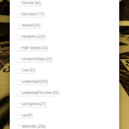
Fanzine
(62)
Fanzines
(117)
Festival
(31)
Hardcore
(227)
High Society
(32)
Limited Edition
(27)
Live
(37)
Lockenkopf
(202)
Lockenkopf Fanzine
(25)
Lord James
(27)
Lp
(47)
Mailorder
(250)