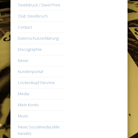
Textildruck / Steel Print
Club Steelbruch
Contact
Datenschutzerklärung
Discographie
Kasse
Kundenportal
Lockenkopf Fanzine
Media
Mein Konto
Music
News Socialmedia (Alle
Kanäle)