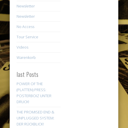
Newsletter
Newsletter
No Access
Tour Service
Videos
Warenkorb
last Posts
POWER OF THE
(PLATTEN) PRESS:
POSTERBOIZ UNTER
DRUCK!
THE PROMISED END &
UNPLUGGED SYSTEM:
DER RÜCKBLICK!