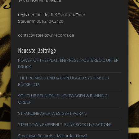
15890 Eisenhüttenstadt
registriert bei der IHK Frankfurt/Oder
Steuernr.:061/210/03420
contact@steeltownrecords.de
Neueste Beiträge
POWER OF THE (PLATTEN) PRESS: POSTERBOIZ UNTER
DRUCK!
THE PROMISED END & UNPLUGGED SYSTEM: DER
RÜCKBLICK!
9Oi! CLUB REUNION: FLUCHTWAGEN & RUNNING
ORDER!
ST FANZINE-ARCHIV: ES GEHT VORAN!
STEELTOWN EMPFIEHLT: PUNK ROCK LIVE ACTION!
Steeltown Records – Mailorder News!