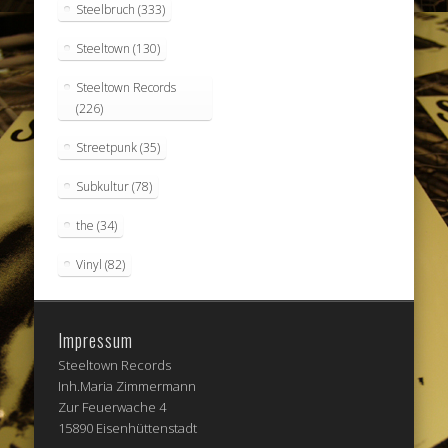
Steelbruch
(333)
Steeltown
(130)
Steeltown Records
(226)
Streetpunk
(35)
Subkultur
(78)
the
(34)
Vinyl
(82)
Impressum
Steeltown Records
Inh.Maria Zimmermann
Zur Feuerwache 4
15890 Eisenhüttenstadt