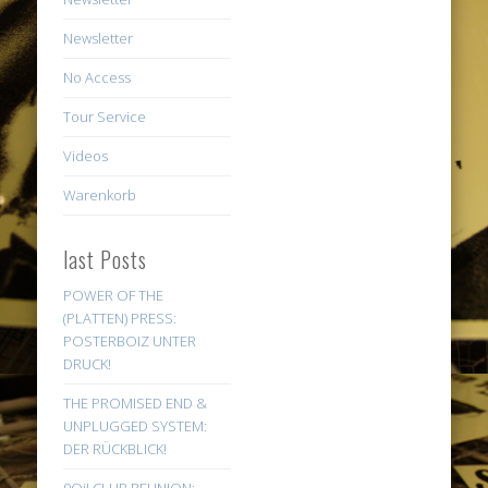
Newsletter
No Access
Tour Service
Videos
Warenkorb
last Posts
POWER OF THE
(PLATTEN) PRESS:
POSTERBOIZ UNTER
DRUCK!
THE PROMISED END &
UNPLUGGED SYSTEM:
DER RÜCKBLICK!