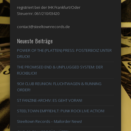
registriert bei der IHK Frankfurt/Oder
Steuernr.:061/210/03420
contact@steeltownrecords.de
Neueste Beiträge
POWER OF THE (PLATTEN) PRESS: POSTERBOIZ UNTER
DRUCK!
THE PROMISED END & UNPLUGGED SYSTEM: DER
RÜCKBLICK!
9Oi! CLUB REUNION: FLUCHTWAGEN & RUNNING
ORDER!
ST FANZINE-ARCHIV: ES GEHT VORAN!
STEELTOWN EMPFIEHLT: PUNK ROCK LIVE ACTION!
Steeltown Records – Mailorder News!