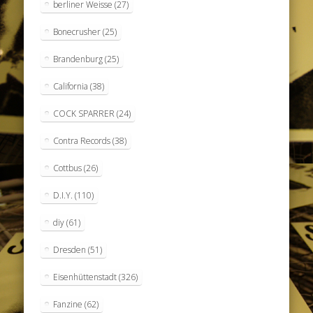
berliner Weisse
(27)
Bonecrusher
(25)
Brandenburg
(25)
California
(38)
COCK SPARRER
(24)
Contra Records
(38)
Cottbus
(26)
D.I.Y.
(110)
diy
(61)
Dresden
(51)
Eisenhüttenstadt
(326)
Fanzine
(62)