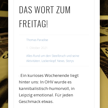
DAS WORT ZUM
FREITAG!
Thomas Paradise
1. Oktober 2021
Alles Rund um den Steelbruch und seine
Aktivitäten
,
Lockenkopf
,
News
,
Storys
Ein kurioses Wochenende liegt
hinter uns: In OHV wurde es
kannibalistisch-humorvoll, in
Leipzig emotional. Für jeden
Geschmack etwas.