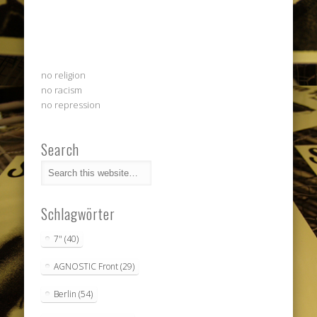
no religion
no racism
no repression
Search
Schlagwörter
7"
(40)
AGNOSTIC Front
(29)
Berlin
(54)