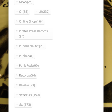
News
(25)
Oi
(35)
oi!
(232)
Online Shop
(164)
Pirates Press Records
(34)
Punishable Act
(28)
Punk
(241)
Punk Rock
(99)
Records
(54)
Review
(23)
siebdruck
(150)
ska
(173)