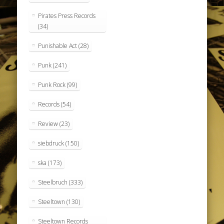
Pirates Press Records
(34)
Punishable Act
(28)
Punk
(241)
Punk Rock
(99)
Records
(54)
Review
(23)
siebdruck
(150)
ska
(173)
Steelbruch
(333)
Steeltown
(130)
Steeltown Records