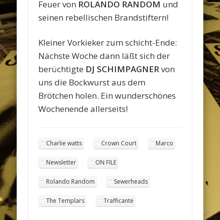
Feuer von
ROLANDO RANDOM
und
seinen rebellischen Brandstiftern!
Kleiner Vorkieker zum schicht-Ende:
Nächste Woche dann läßt sich der
berüchtigte
DJ SCHIMPAGNER
von
uns die Bockwurst aus dem
Brötchen holen. Ein wunderschönes
Wochenende allerseits!
Charlie watts
​Crown Court
Marco
Newsletter
ON FILE
Rolando Random
Sewerheads
The Templars
Trafficante