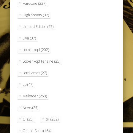
Hardcore
(227)
High Society
(32)
Limited Edition
(27)
Live
(37)
Lockenkopf
(202)
Lockenkopf Fanzine
(25)
Lord James
(27)
Lp
(47)
Mailorder
(250)
News
(25)
Oi
(35)
oi!
(232)
Online Shop
(164)