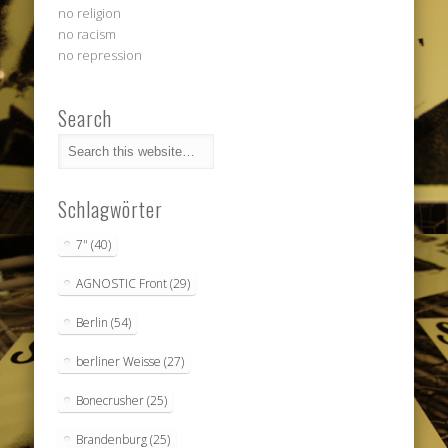
no religion
no racism
no repression
Search
Schlagwörter
7"
(40)
AGNOSTIC Front
(29)
Berlin
(54)
berliner Weisse
(27)
Bonecrusher
(25)
Brandenburg
(25)