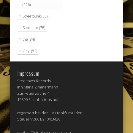
(226)
Streetpunk
(35)
Subkultur
(78)
the
(34)
Vinyl
(82)
Impressum
Steeltown Records
Inh.Maria Zimmermann
Zur Feuerwache 4
15890 Eisenhüttenstadt
registriert bei der IHK Frankfurt/Oder
Steuernr.:061/210/03420
contact@steeltownrecords.de