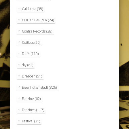
California
(38)
COCK SPARRER
(24)
Contra Records
(38)
Cottbus
(26)
D.I.Y.
(110)
diy
(61)
Dresden
(51)
Eisenhüttenstadt
(326)
Fanzine
(62)
Fanzines
(117)
Festival
(31)