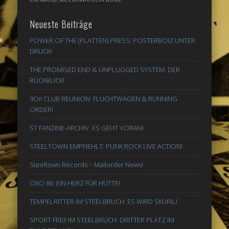
Neueste Beiträge
POWER OF THE (PLATTEN) PRESS: POSTERBOIZ UNTER
DRUCK!
THE PROMISED END & UNPLUGGED SYSTEM: DER
RÜCKBLICK!
9Oi! CLUB REUNION: FLUCHTWAGEN & RUNNING
ORDER!
ST FANZINE-ARCHIV: ES GEHT VORAN!
STEELTOWN EMPFIEHLT: PUNK ROCK LIVE ACTION!
Steeltown Records – Mailorder News!
OXO 86: EIN HERZ FÜR HÜTTE!
TEMPELRITTER IM STEELBRUCH: ES WIRD SKURIL!
SPORT FREI! IM STEELBRUCH: DRITTER PLATZ IM