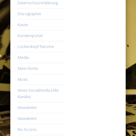
Datenschutzerklärung
Discographie
Kasse
Kundenportal
Lockenkopf Fanzine
Media
Mein Konto
Music
News Socialmedia (Alle
Kanäle)
Newsletter
Newsletter
No Access