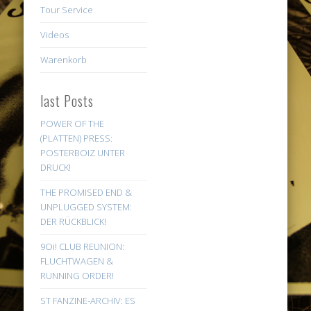
Tour Service
Videos
Warenkorb
last Posts
POWER OF THE
(PLATTEN) PRESS:
POSTERBOIZ UNTER
DRUCK!
THE PROMISED END &
UNPLUGGED SYSTEM:
DER RÜCKBLICK!
9Oi! CLUB REUNION:
FLUCHTWAGEN &
RUNNING ORDER!
ST FANZINE-ARCHIV: ES