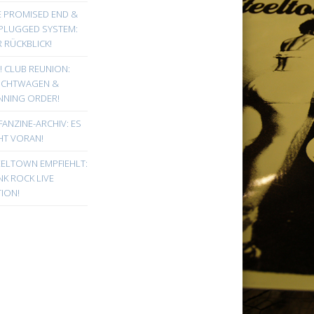
E PROMISED END &
PLUGGED SYSTEM:
 RÜCKBLICK!
! CLUB REUNION:
UCHTWAGEN &
NNING ORDER!
FANZINE-ARCHIV: ES
HT VORAN!
EELTOWN EMPFIEHLT:
K ROCK LIVE
ION!