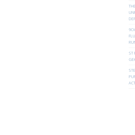
TH
UN
DER
9Oi
FL
RU
ST 
GE
ST
PUN
ACT