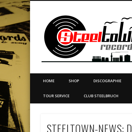
book
Twitter
Vimeo
Dribble
LinkedIn
LABEL | MERCH | PRINT | DIY | FANZINE | TOURSERVICE
HOME
SHOP
DISCOGRAPHIE
TOUR SERVICE
CLUB STEELBRUCH
STEELTOWN-NEWS: 