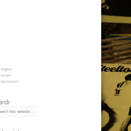
religion
racism
repression
arch