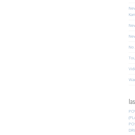
New
Kan
New
New
No 
Tou
Vid
Wa
la
PO
(PL
PO
DR