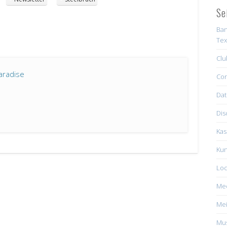
Se
Ban
Tex
Clu
aradise
Con
Dat
Dis
Kas
Kun
Loc
Me
Mei
Mus