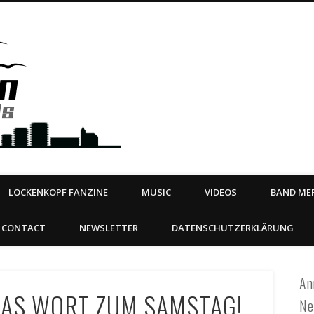
Steeltown Records – Ea
 | BOOKING
ahead
LOCKENKOPF FANZINE
MUSIC
VIDEOS
BAND MER
CONTACT
NEWSLETTER
DATENSCHUTZERKLÄRUNG
An
DAS WORT ZUM SAMSTAG!
Ne