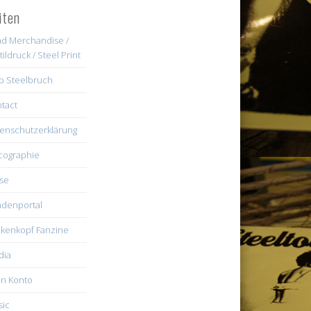
iten
d Merchandise /
tildruck / Steel Print
b Steelbruch
tact
enschutzerklärung
cographie
se
denportal
kenkopf Fanzine
dia
n Konto
ic