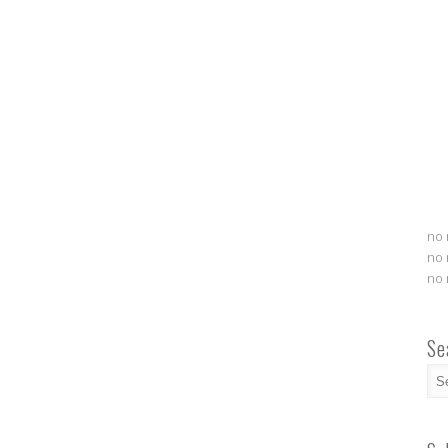
no 
no 
no 
Se