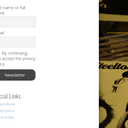
st name or full
me
il
By continuing,
 accept the privacy
icy
cial Links