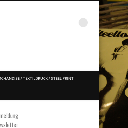
st ain`t dead so straight
CHANDISE / TEXTILDRUCK / STEEL PRINT
meldung
wsletter