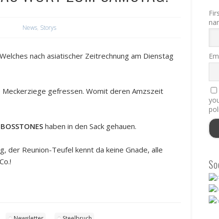
Fir
na
News
,
Storys
 Welches nach asiatischer Zeitrechnung am Dienstag
Ema
ie Meckerziege gefressen. Womit deren Amzszeit
you
pol
 BOSSTONES
haben in den Sack gehauen.
ig, der Reunion-Teufel kennt da keine Gnade, alle
Co.!
So
Newsletter
Steelbruch