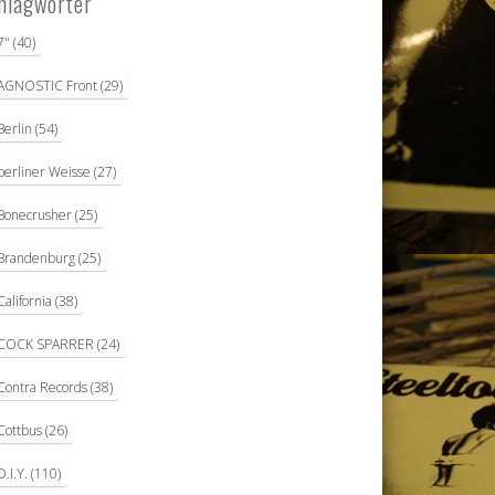
hlagwörter
7"
(40)
AGNOSTIC Front
(29)
Berlin
(54)
berliner Weisse
(27)
Bonecrusher
(25)
Brandenburg
(25)
California
(38)
COCK SPARRER
(24)
Contra Records
(38)
Cottbus
(26)
D.I.Y.
(110)