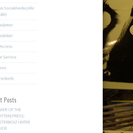
s Socialmedia (Alle
äle)
sletter
sletter
Access
r Service
eos
renkorb
st Posts
WER OF THE
ATTEN) PRESS:
STERBOIZ UNTER
UCK!