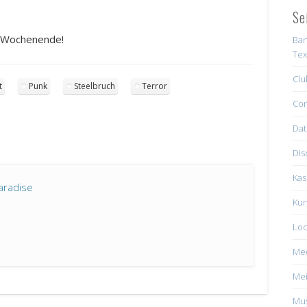
Se
s Wochenende!
Ban
Tex
Clu
t
Punk
Steelbruch
Terror
Con
Dat
Dis
Kas
aradise
Kun
Loc
Me
Mei
Mus