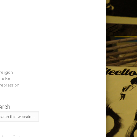
religion
racism
repression
arch