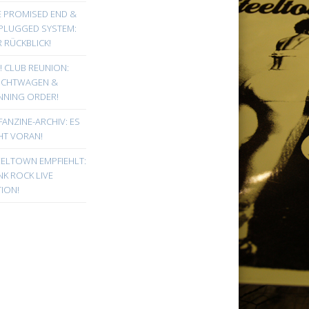
E PROMISED END &
PLUGGED SYSTEM:
 RÜCKBLICK!
! CLUB REUNION:
UCHTWAGEN &
NNING ORDER!
FANZINE-ARCHIV: ES
HT VORAN!
EELTOWN EMPFIEHLT:
K ROCK LIVE
ION!