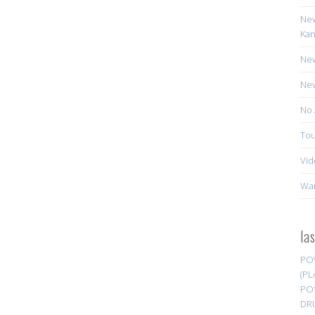
New
Kan
New
New
No 
Tou
Vid
Wa
la
PO
(PL
PO
DR