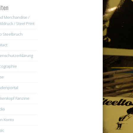
iten
d Merchandise /
tildruck / Steel Print
b Steelbruch
tact
enschutzerklärung
cographie
se
denportal
kenkopf Fanzine
dia
n Konto
ic