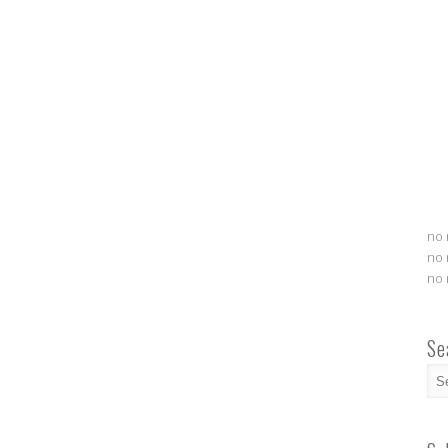
no 
no 
no 
Se