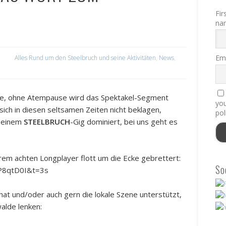
Fir
na
Ema
Alles Rund um den Steelbruch und seine Aktivitäten
,
News
,
fire, ohne Atempause wird das Spektakel-Segment
you
ich in diesen seltsamen Zeiten nicht beklagen,
pol
n einem
STEELBRUCH
-Gig dominiert, bei uns geht es
rem achten Longplayer flott um die Ecke gebrettert:
So
P8qtD0I&t=3s
hat und/oder auch gern die lokale Szene unterstützt,
alde lenken: