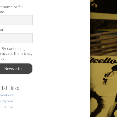
st name or full
me
il
By continuing,
 accept the privacy
icy
cial Links