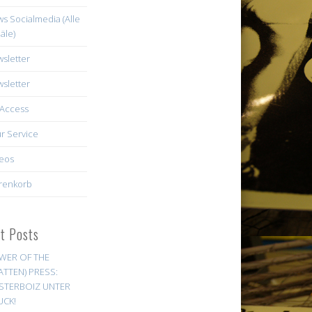
s Socialmedia (Alle
äle)
sletter
sletter
Access
r Service
eos
renkorb
st Posts
WER OF THE
ATTEN) PRESS:
STERBOIZ UNTER
UCK!