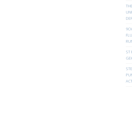
TH
UN
DER
9Oi
FL
RU
ST 
GE
ST
PUN
ACT