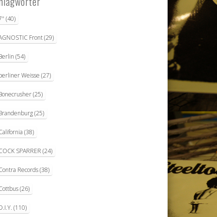
hlagwörter
7"
(40)
AGNOSTIC Front
(29)
Berlin
(54)
berliner Weisse
(27)
Bonecrusher
(25)
Brandenburg
(25)
California
(38)
COCK SPARRER
(24)
Contra Records
(38)
Cottbus
(26)
D.I.Y.
(110)