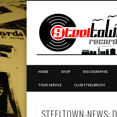
book
Twitter
Vimeo
Dribble
LinkedIn
LABEL | MERCH | PRINT | DIY | FANZINE | TOURSERVICE
HOME
SHOP
DISCOGRAPHIE
TOUR SERVICE
CLUB STEELBRUCH
STEELTOWN-NEWS: 