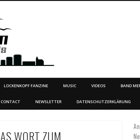
Steeltown Records – Ea
 | BOOKING
ahead
LOCKENKOPF FANZINE
MUSIC
VIDEOS
BAND MER
CONTACT
NEWSLETTER
DATENSCHUTZERKLÄRUNG
An
DAS WORT ZUM
Ne