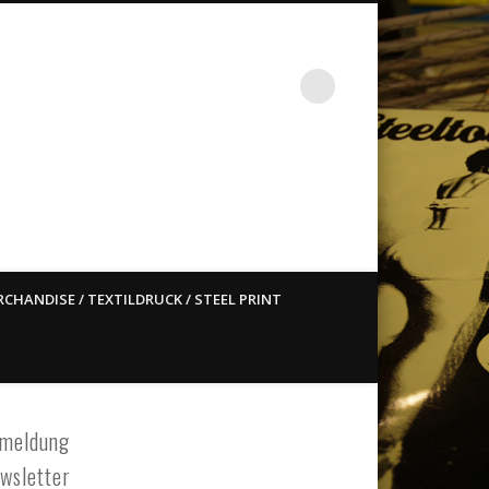
st ain`t dead so straight
CHANDISE / TEXTILDRUCK / STEEL PRINT
meldung
wsletter