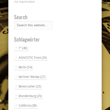
no repression
Search
Schlagwörter
7"
(40)
AGNOSTIC Front
(29)
Berlin
(54)
berliner Weisse
(27)
Bonecrusher
(25)
Brandenburg
(25)
California
(38)