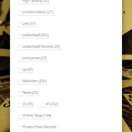
High Society
(32)
Limited Edition
(27)
Live
(37)
Lockenkopf
(202)
Lockenkopf Fanzine
(25)
Lord James
(27)
Lp
(47)
Mailorder
(250)
News
(25)
Oi
(35)
oi!
(232)
Online Shop
(164)
Pirates Press Records