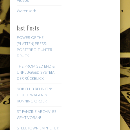
Videos
Warenkorb
last Posts
POWER OF THE
(PLATTEN) PRESS:
POSTERBOIZ UNTER
DRUCK!
THE PROMISED END &
UNPLUGGED SYSTEM:
DER RÜCKBLICK!
9Oi! CLUB REUNION:
FLUCHTWAGEN &
RUNNING ORDER!
ST FANZINE-ARCHIV: ES
GEHT VORAN!
STEELTOWN EMPFIEHLT: