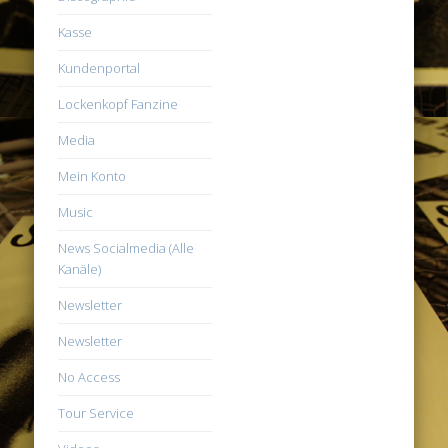
Kasse
Kundenportal
Lockenkopf Fanzine
Media
Mein Konto
Music
News Socialmedia (Alle
Kanäle)
Newsletter
Newsletter
No Access
Tour Service