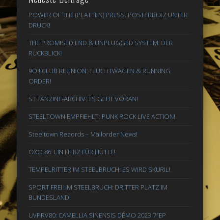
POWER OF THE (PLATTEN) PRESS: POSTERBOIZ UNTER
DRUCK!
THE PROMISED END & UNPLUGGED SYSTEM: DER
RÜCKBLICK!
9Oi! CLUB REUNION: FLUCHTWAGEN & RUNNING
ORDER!
ST FANZINE-ARCHIV: ES GEHT VORAN!
STEELTOWN EMPFIEHLT: PUNK ROCK LIVE ACTION!
Steeltown Records – Mailorder News!
OXO 86: EIN HERZ FÜR HÜTTE!
TEMPELRITTER IM STEELBRUCH: ES WIRD SKURIL!
SPORT FREI! IM STEELBRUCH: DRITTER PLATZ IM
BUNDESLAND!
UVPRV80: CAMELLIA SINENSIS DÉMO 2023 7″EP