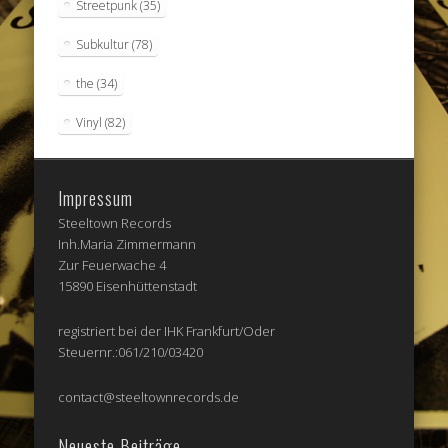
Streetpunk
(35)
Subkultur
(78)
the
(34)
Vinyl
(82)
Impressum
Steeltown Records
Inh.Maria Zimmermann
Zur Feuerwache 4
15890 Eisenhüttenstadt
registriert bei der IHK Frankfurt/Oder
Steuernr.:061/210/03420
contact@steeltownrecords.de
Neueste Beiträge