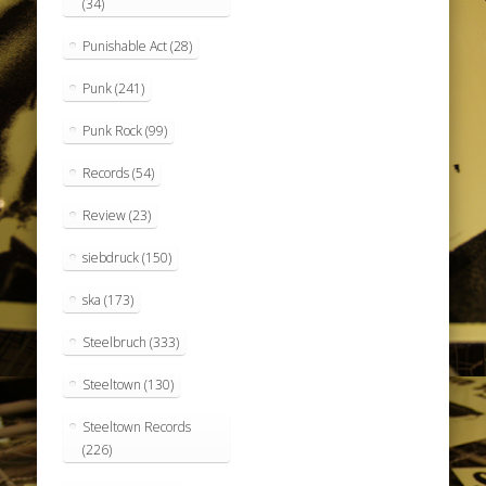
(34)
Punishable Act
(28)
Punk
(241)
Punk Rock
(99)
Records
(54)
Review
(23)
siebdruck
(150)
ska
(173)
Steelbruch
(333)
Steeltown
(130)
Steeltown Records
(226)