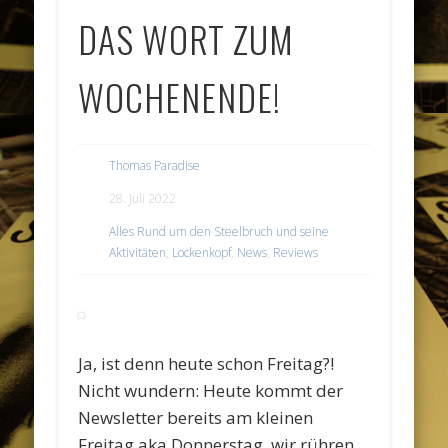
DAS WORT ZUM
WOCHENENDE!
Thomas Paradise
28. Juli 2022
Alles Rund um den Steelbruch und seine
Aktivitäten
,
Lockenkopf
,
News
,
Reviews
Ja, ist denn heute schon Freitag?!
Nicht wundern: Heute kommt der
Newsletter bereits am kleinen
Freitag aka Donnerstag, wir rühren