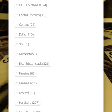
COCK SPARRER
(24)
Contra Records
(38)
Cottbus
(26)
D.I.Y.
(110)
diy
(61)
Dresden
(51)
Eisenhüttenstadt
(326)
Fanzine
(62)
Fanzines
(117)
Festival
(31)
Hardcore
(227)