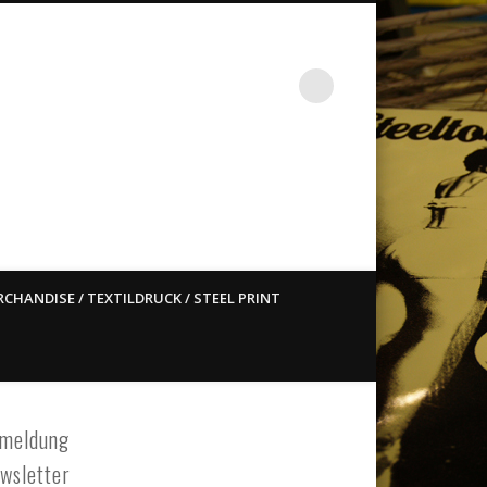
st ain`t dead so straight
CHANDISE / TEXTILDRUCK / STEEL PRINT
meldung
wsletter