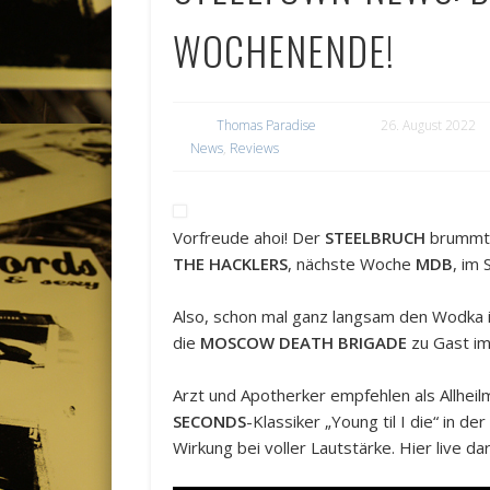
WOCHENENDE!
Thomas Paradise
26. August 2022
News
,
Reviews
Vorfreude ahoi! Der
STEELBRUCH
brummt 
THE HACKLERS
, nächste Woche
MDB
, im
Also, schon mal ganz langsam den Wodka 
die
MOSCOW DEATH BRIGADE
zu Gast i
Arzt und Apotherker empfehlen als Allheil
SECONDS
-Klassiker „Young til I die“ in d
Wirkung bei voller Lautstärke. Hier live 