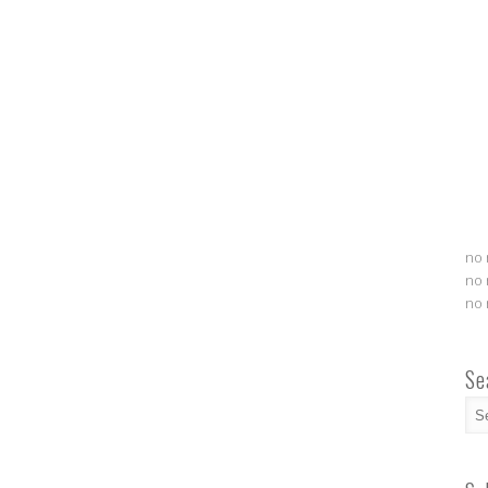
no 
no 
no 
Se