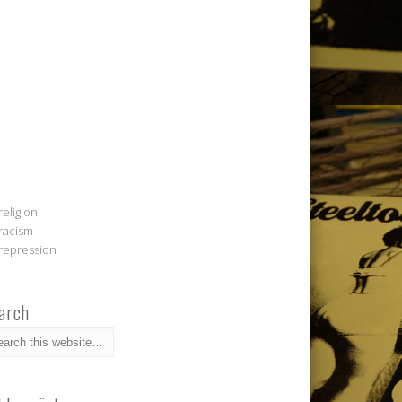
religion
racism
repression
arch