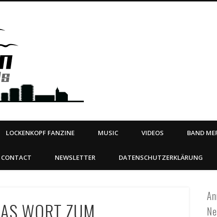
Steeltown Records – Ea
 | BOOKING
ahead
LOCKENKOPF FANZINE
MUSIC
VIDEOS
BAND MER
CONTACT
NEWSLETTER
DATENSCHUTZERKLÄRUNG
An
DAS WORT ZUM
Ne