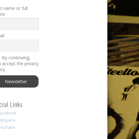
st name or full
me
il
By continuing,
 accept the privacy
icy
cial Links