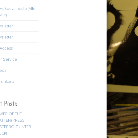
s Socialmedia (Alle
äle)
sletter
sletter
Access
r Service
eos
renkorb
st Posts
WER OF THE
ATTEN) PRESS:
STERBOIZ UNTER
UCK!