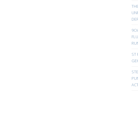
TH
UN
DER
9Oi
FL
RU
ST 
GE
ST
PUN
ACT