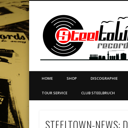
book
Twitter
Vimeo
Dribble
LinkedIn
LABEL | MERCH | PRINT | DIY | FANZINE | TOURSERVICE
HOME
SHOP
DISCOGRAPHIE
TOUR SERVICE
CLUB STEELBRUCH
STEELTOWN-NEWS: 