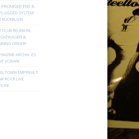
E PROMISED END &
PLUGGED SYSTEM:
 RÜCKBLICK!
! CLUB REUNION:
UCHTWAGEN &
NNING ORDER!
FANZINE-ARCHIV: ES
HT VORAN!
EELTOWN EMPFIEHLT:
K ROCK LIVE
ION!