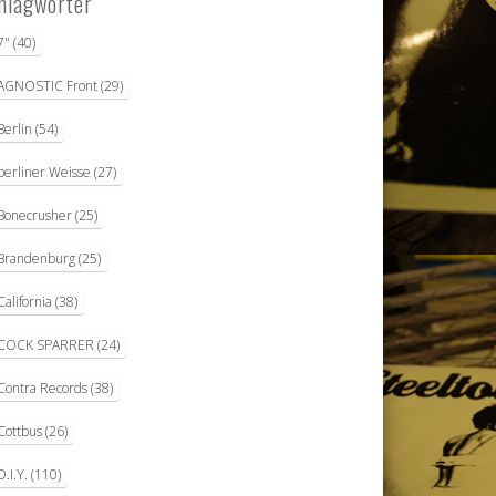
hlagwörter
7"
(40)
AGNOSTIC Front
(29)
Berlin
(54)
berliner Weisse
(27)
Bonecrusher
(25)
Brandenburg
(25)
California
(38)
COCK SPARRER
(24)
Contra Records
(38)
Cottbus
(26)
D.I.Y.
(110)