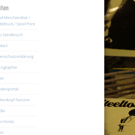
iten
d Merchandise /
tildruck / Steel Print
b Steelbruch
tact
enschutzerklärung
cographie
se
denportal
kenkopf Fanzine
dia
n Konto
ic