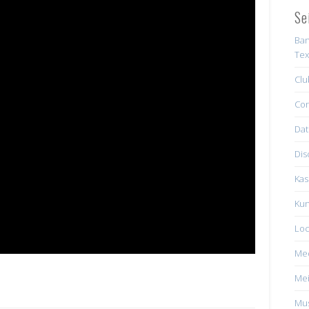
Se
Ban
Tex
Clu
Con
Dat
Dis
Kas
Kun
Loc
Me
Mei
Mus