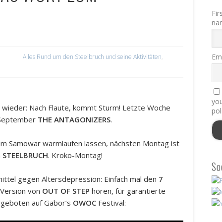
Fir
na
Ema
Alles Rund um den Steelbruch und seine Aktivitäten
,
you
wieder: Nach Flaute, kommt Sturm! Letzte Woche
pol
 September
THE ANTAGONIZERS
.
im Samowar warmlaufen lassen, nächsten Montag ist
m
STEELBRUCH
. Kroko-Montag!
So
mittel gegen Altersdepression: Einfach mal den
7
er Version von
OUT OF STEP
hören, für garantierte
dargeboten auf Gabor’s
OWOC
Festival: