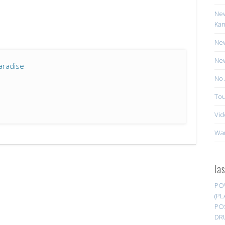
New
Kan
New
New
aradise
No 
Tou
Vid
Wa
la
PO
(PL
PO
DR