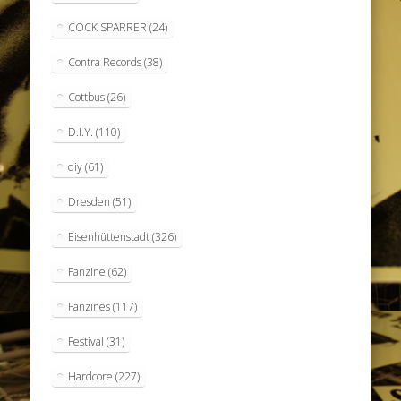
COCK SPARRER
(24)
Contra Records
(38)
Cottbus
(26)
D.I.Y.
(110)
diy
(61)
Dresden
(51)
Eisenhüttenstadt
(326)
Fanzine
(62)
Fanzines
(117)
Festival
(31)
Hardcore
(227)