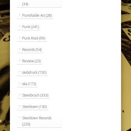
(34)
Punishable Act
(28)
Punk
(241)
Punk Rock
(99)
Records
(54)
Review
(23)
siebdruck
(150)
ska
(173)
Steelbruch
(333)
Steeltown
(130)
Steeltown Records
(226)