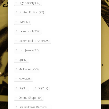
High Society
(32)
Limited Edition
(27)
Live
(37)
Lockenkopf
(202)
Lockenkopf Fanzine
(25)
Lord James
(27)
Lp
(47)
Mailorder
(250)
News
(25)
Oi
(35)
oi!
(232)
Online Shop
(164)
Pirates Press Records