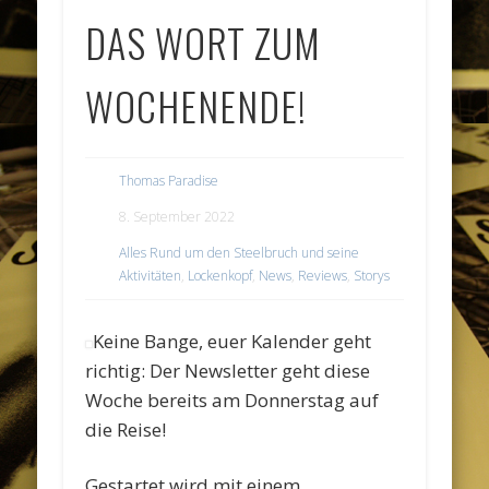
DAS WORT ZUM
WOCHENENDE!
Thomas Paradise
8. September 2022
Alles Rund um den Steelbruch und seine
Aktivitäten
,
Lockenkopf
,
News
,
Reviews
,
Storys
Keine Bange, euer Kalender geht
richtig: Der Newsletter geht diese
Woche bereits am Donnerstag auf
die Reise!
Gestartet wird mit einem