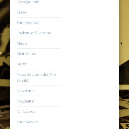
Discographie
Kasse
Kundenportal
Lockenkopf Fanzine
Media
Mein Konto
Music
News Socialmedia (Alle
Kanäle)
Newsletter
Newsletter
No Access
Tour Service