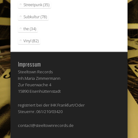
Streetpunk
(35)
Subkultur
(78)
the
(34)
Vinyl
(82)
Impressum
Steeltown Records
Inh.Maria Zimmermann
Zur Feuerwache 4
15890 Eisenhüttenstadt
registriert bei der IHK Frankfurt/Oder
Steuernr.:061/210/03420
contact@steeltownrecords.de