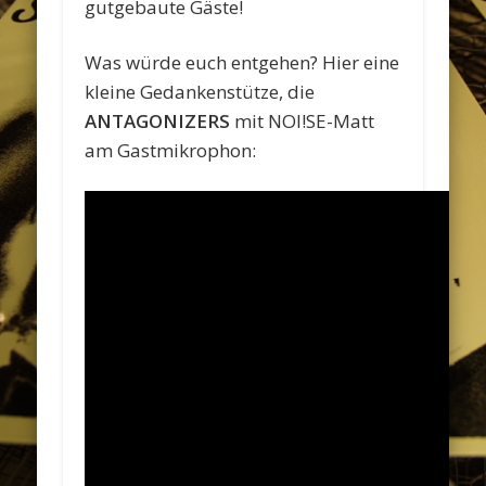
gutgebaute Gäste!
Was würde euch entgehen? Hier eine
kleine Gedankenstütze, die
ANTAGONIZERS
mit NOI!SE-Matt
am Gastmikrophon: