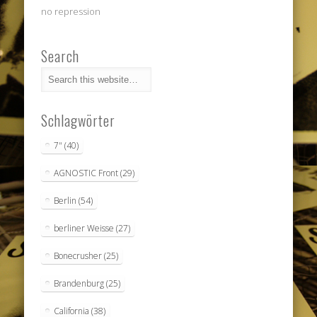
no repression
Search
Schlagwörter
7"
(40)
AGNOSTIC Front
(29)
Berlin
(54)
berliner Weisse
(27)
Bonecrusher
(25)
Brandenburg
(25)
California
(38)