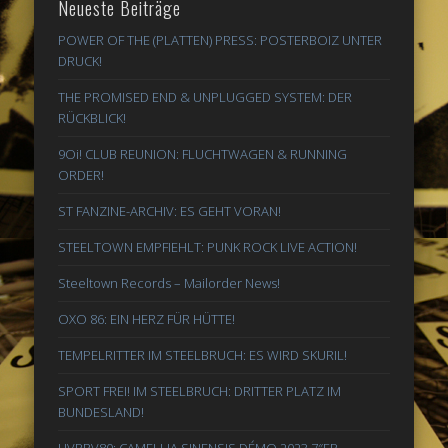
Neueste Beiträge
POWER OF THE (PLATTEN) PRESS: POSTERBOIZ UNTER
DRUCK!
THE PROMISED END & UNPLUGGED SYSTEM: DER
RÜCKBLICK!
9Oi! CLUB REUNION: FLUCHTWAGEN & RUNNING
ORDER!
ST FANZINE-ARCHIV: ES GEHT VORAN!
STEELTOWN EMPFIEHLT: PUNK ROCK LIVE ACTION!
Steeltown Records – Mailorder News!
OXO 86: EIN HERZ FÜR HÜTTE!
TEMPELRITTER IM STEELBRUCH: ES WIRD SKURIL!
SPORT FREI! IM STEELBRUCH: DRITTER PLATZ IM
BUNDESLAND!