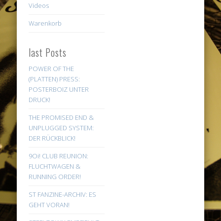
Videos
Warenkorb
last Posts
POWER OF THE
(PLATTEN) PRESS:
POSTERBOIZ UNTER
DRUCK!
THE PROMISED END &
UNPLUGGED SYSTEM:
DER RÜCKBLICK!
9Oi! CLUB REUNION:
FLUCHTWAGEN &
RUNNING ORDER!
ST FANZINE-ARCHIV: ES
GEHT VORAN!