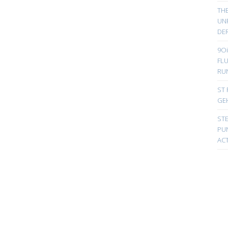
TH
UN
DER
9Oi
FL
RU
ST 
GE
ST
PUN
ACT