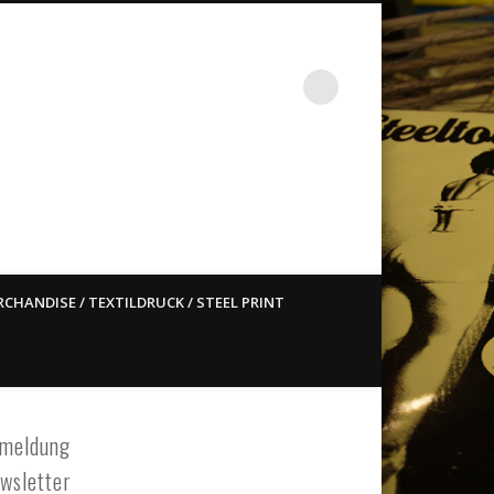
st ain`t dead so straight
CHANDISE / TEXTILDRUCK / STEEL PRINT
meldung
wsletter