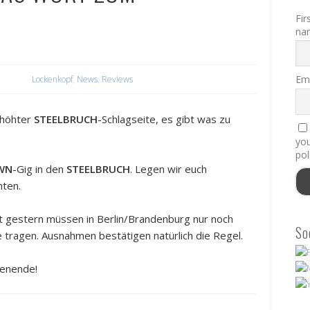
Fir
na
Ema
Lockenkopf
,
News
,
Reviews
rhöhter
STEELBRUCH
-Schlagseite, es gibt was zu
you
pol
WN
-Gig in den
STEELBRUCH
. Legen wir euch
nten.
eit gestern müssen in Berlin/Brandenburg nur noch
So
tragen. Ausnahmen bestätigen natürlich die Regel.
henende!