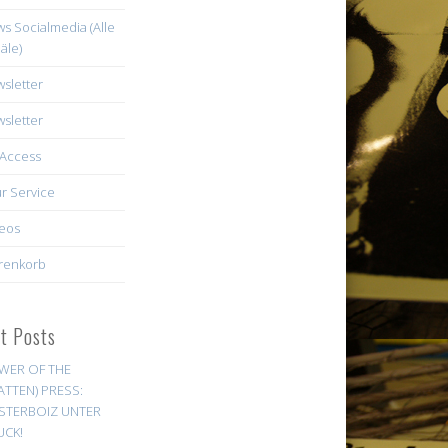
s Socialmedia (Alle
äle)
sletter
sletter
Access
r Service
eos
renkorb
st Posts
WER OF THE
ATTEN) PRESS:
STERBOIZ UNTER
UCK!