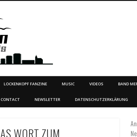
Steeltown Records – Ea
 | BOOKING
ahead
LOCKENKOPF FANZINE
MUSIC
VIDEOS
BAND MER
CONTACT
NEWSLETTER
DATENSCHUTZERKLÄRUNG
An
DAS WORT ZUM
Ne