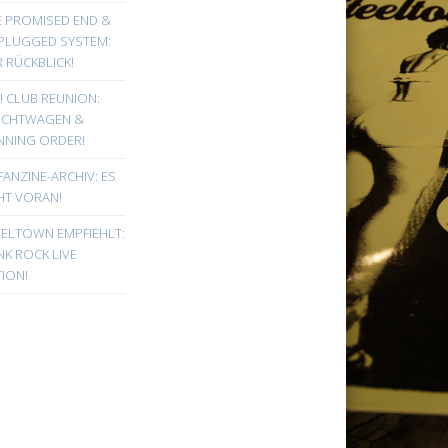
E PROMISED END &
PLUGGED SYSTEM:
 RÜCKBLICK!
! CLUB REUNION:
UCHTWAGEN &
NNING ORDER!
FANZINE-ARCHIV: ES
HT VORAN!
EELTOWN EMPFIEHLT:
K ROCK LIVE
ION!