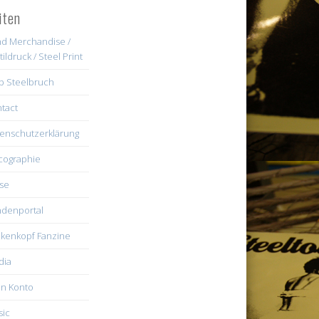
iten
d Merchandise /
tildruck / Steel Print
b Steelbruch
tact
enschutzerklärung
cographie
se
denportal
kenkopf Fanzine
dia
n Konto
ic