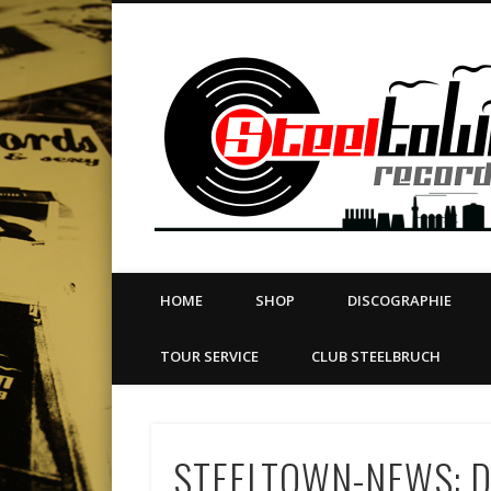
book
Twitter
Vimeo
Dribble
LinkedIn
LABEL | MERCH | PRINT | DIY | FANZINE | TOURSERVICE
HOME
SHOP
DISCOGRAPHIE
TOUR SERVICE
CLUB STEELBRUCH
STEELTOWN-NEWS: 