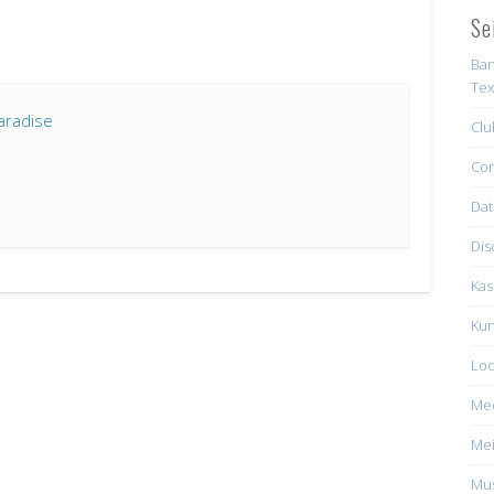
Se
Ban
Tex
aradise
Clu
Con
Dat
Dis
Kas
Kun
Loc
Me
Mei
Mus