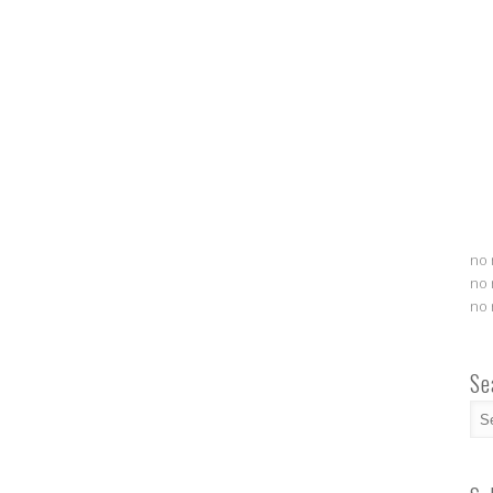
no 
no 
no 
Se