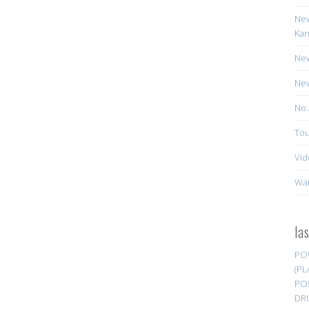
New
Kan
New
New
No 
Tou
Vid
Wa
la
PO
(PL
PO
DR