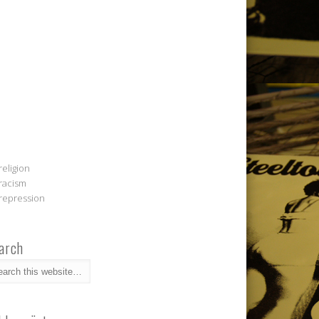
religion
racism
repression
arch