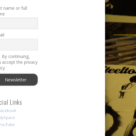
st name or full
me
il
By continuing,
 accept the privacy
icy
cial Links