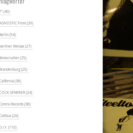
hlagwörter
7"
(40)
AGNOSTIC Front
(29)
Berlin
(54)
berliner Weisse
(27)
Bonecrusher
(25)
Brandenburg
(25)
California
(38)
COCK SPARRER
(24)
Contra Records
(38)
Cottbus
(26)
D.I.Y.
(110)