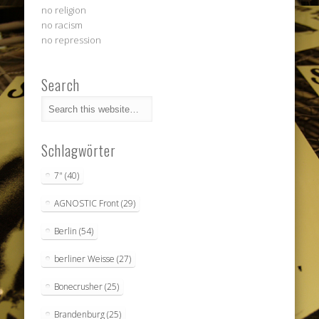
no religion
no racism
no repression
Search
Schlagwörter
7"
(40)
AGNOSTIC Front
(29)
Berlin
(54)
berliner Weisse
(27)
Bonecrusher
(25)
Brandenburg
(25)