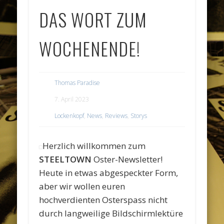
DAS WORT ZUM
WOCHENENDE!
Thomas Paradise
7. April 2023
Lockenkopf
,
News
,
Reviews
,
Storys
Herzlich willkommen zum
STEELTOWN
Oster-Newsletter!
Heute in etwas abgespeckter Form,
aber wir wollen euren
hochverdienten Osterspass nicht
durch langweilige Bildschirmlektüre