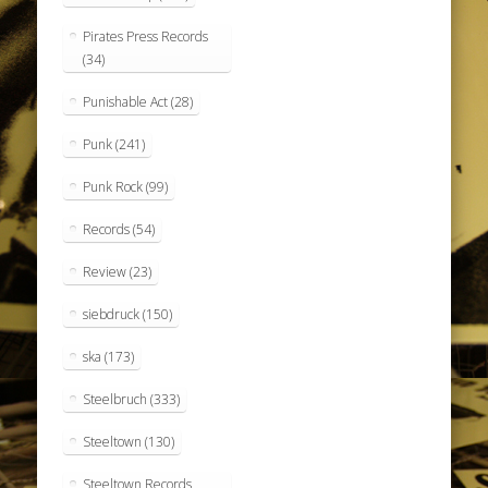
Pirates Press Records
(34)
Punishable Act
(28)
Punk
(241)
Punk Rock
(99)
Records
(54)
Review
(23)
siebdruck
(150)
ska
(173)
Steelbruch
(333)
Steeltown
(130)
Steeltown Records