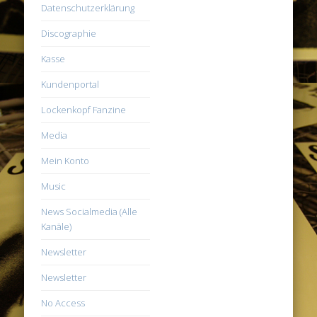
Datenschutzerklärung
Discographie
Kasse
Kundenportal
Lockenkopf Fanzine
Media
Mein Konto
Music
News Socialmedia (Alle
Kanäle)
Newsletter
Newsletter
No Access