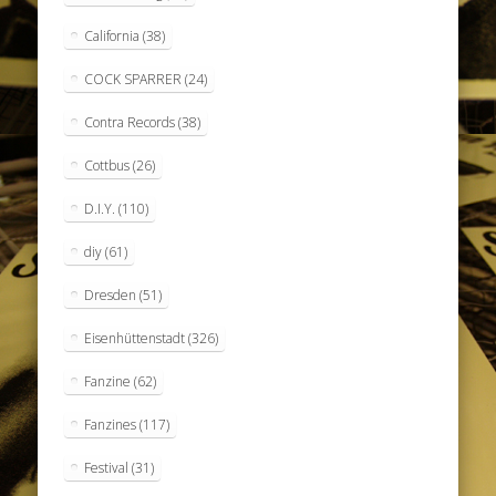
California
(38)
COCK SPARRER
(24)
Contra Records
(38)
Cottbus
(26)
D.I.Y.
(110)
diy
(61)
Dresden
(51)
Eisenhüttenstadt
(326)
Fanzine
(62)
Fanzines
(117)
Festival
(31)