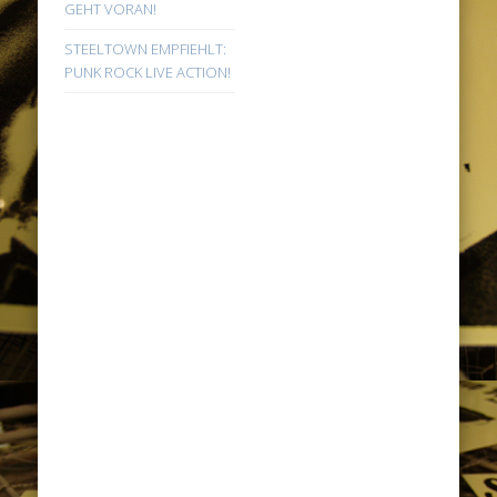
GEHT VORAN!
STEELTOWN EMPFIEHLT:
PUNK ROCK LIVE ACTION!