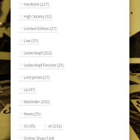
Hardcore
(227)
High Society
(32)
Limited Edition
(27)
Live
(37)
Lockenkopf
(202)
Lockenkopf Fanzine
(25)
Lord James
(27)
Lp
(47)
Mailorder
(250)
News
(25)
Oi
(35)
oi!
(232)
Online Shop
(164)