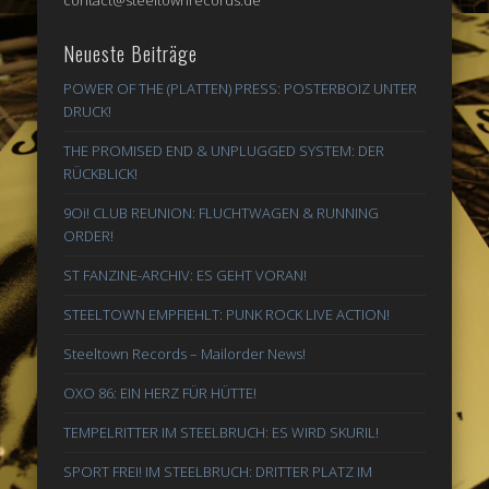
contact@steeltownrecords.de
Neueste Beiträge
POWER OF THE (PLATTEN) PRESS: POSTERBOIZ UNTER
DRUCK!
THE PROMISED END & UNPLUGGED SYSTEM: DER
RÜCKBLICK!
9Oi! CLUB REUNION: FLUCHTWAGEN & RUNNING
ORDER!
ST FANZINE-ARCHIV: ES GEHT VORAN!
STEELTOWN EMPFIEHLT: PUNK ROCK LIVE ACTION!
Steeltown Records – Mailorder News!
OXO 86: EIN HERZ FÜR HÜTTE!
TEMPELRITTER IM STEELBRUCH: ES WIRD SKURIL!
SPORT FREI! IM STEELBRUCH: DRITTER PLATZ IM