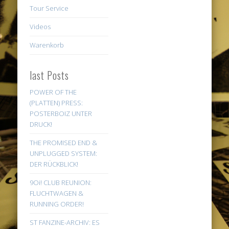
Tour Service
Videos
Warenkorb
last Posts
POWER OF THE
(PLATTEN) PRESS:
POSTERBOIZ UNTER
DRUCK!
THE PROMISED END &
UNPLUGGED SYSTEM:
DER RÜCKBLICK!
9Oi! CLUB REUNION:
FLUCHTWAGEN &
RUNNING ORDER!
ST FANZINE-ARCHIV: ES