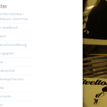
iten
d Merchandise /
tildruck / Steel Print
b Steelbruch
tact
enschutzerklärung
cographie
se
denportal
kenkopf Fanzine
dia
n Konto
ic