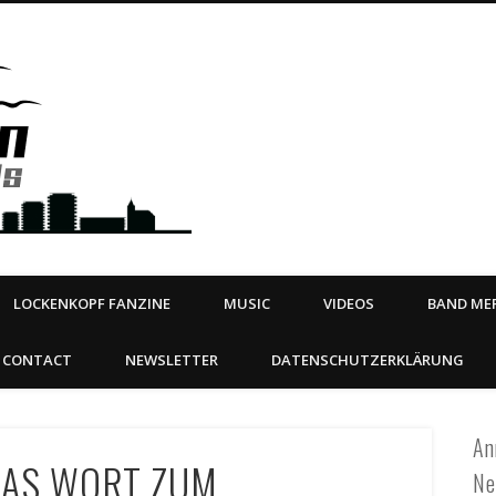
Steeltown Records – Ea
 | BOOKING
ahead
LOCKENKOPF FANZINE
MUSIC
VIDEOS
BAND MER
CONTACT
NEWSLETTER
DATENSCHUTZERKLÄRUNG
An
DAS WORT ZUM
Ne