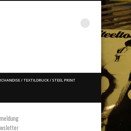
st ain`t dead so straight
CHANDISE / TEXTILDRUCK / STEEL PRINT
meldung
wsletter