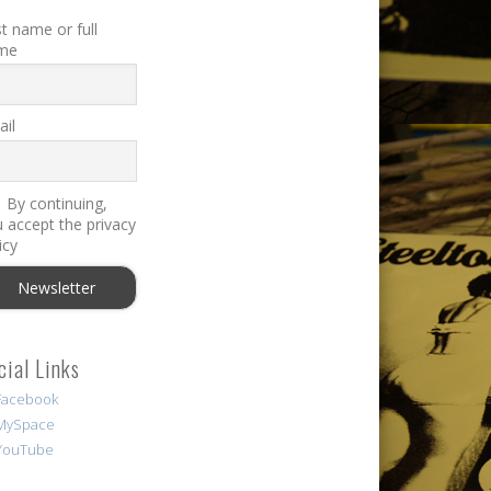
st name or full
me
il
By continuing,
 accept the privacy
icy
cial Links