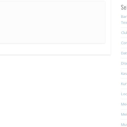
Se
Ban
Tex
Clu
Con
Dat
Dis
Kas
Kun
Loc
Me
Mei
Mus