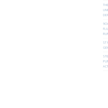
TH
UN
DER
9Oi
FL
RU
ST 
GE
ST
PUN
ACT