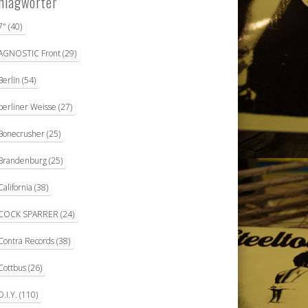
hlagwörter
7"
(40)
AGNOSTIC Front
(29)
Berlin
(54)
berliner Weisse
(27)
Bonecrusher
(25)
Brandenburg
(25)
California
(38)
COCK SPARRER
(24)
Contra Records
(38)
Cottbus
(26)
D.I.Y.
(110)