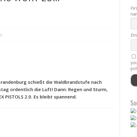
Fir
na
Ema
s
you
pol
n Brandenburg schießt die Waldbrandstufe nach
ag ordentlich die Luft! Dann: Regen und Sturm,
 SEX PISTOLS 2.0. Es bleibt spannend.
So