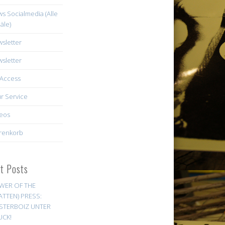
s Socialmedia (Alle
äle)
sletter
sletter
Access
r Service
eos
renkorb
st Posts
WER OF THE
ATTEN) PRESS:
STERBOIZ UNTER
UCK!