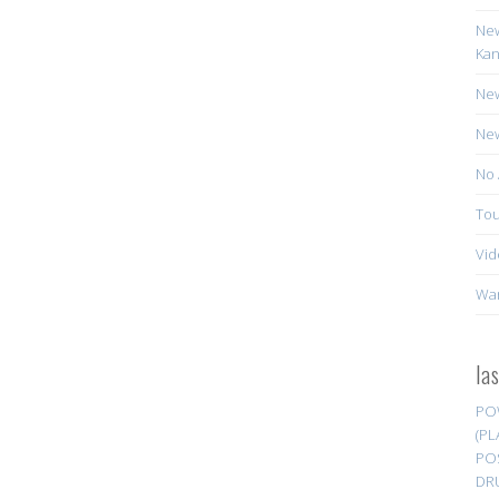
New
Kan
New
New
No 
Tou
Vid
Wa
la
PO
(PL
PO
DR