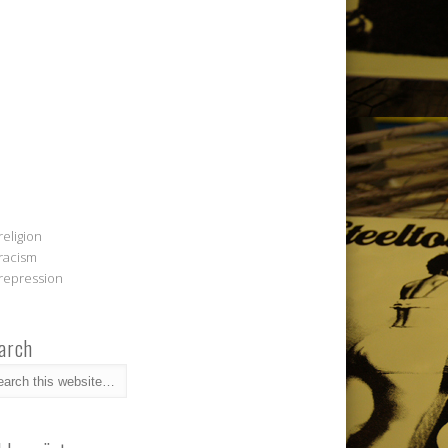
religion
racism
repression
arch