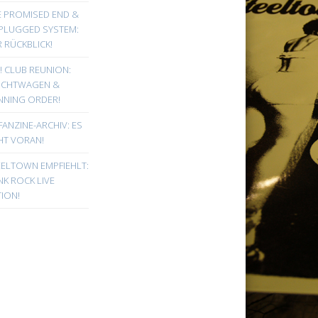
E PROMISED END &
PLUGGED SYSTEM:
 RÜCKBLICK!
! CLUB REUNION:
UCHTWAGEN &
NNING ORDER!
FANZINE-ARCHIV: ES
HT VORAN!
EELTOWN EMPFIEHLT:
K ROCK LIVE
ION!