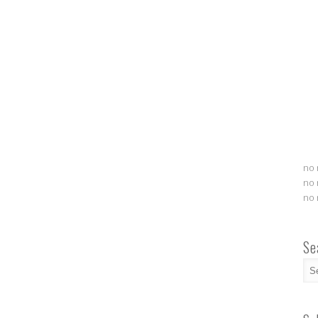
no 
no 
no 
Se