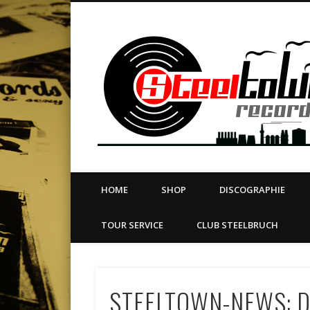
book
Twitter
Vimeo
Dribble
LinkedIn
LABEL | MERCH | PRINT | DIY | FANZINE | TOURSERVICE
HOME
SHOP
DISCOGRAPHIE
TOUR SERVICE
CLUB STEELBRUCH
STEELTOWN-NEWS: 