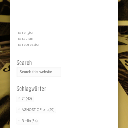
no religion
no racism
no repression
Search
Schlagwörter
7"
(40)
AGNOSTIC Front
(29)
Berlin
(54)