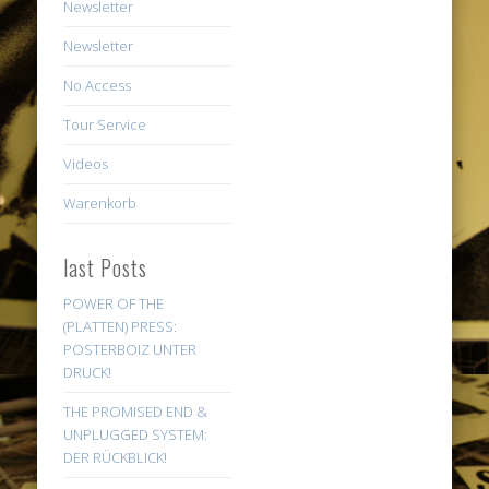
Newsletter
Newsletter
No Access
Tour Service
Videos
Warenkorb
last Posts
POWER OF THE
(PLATTEN) PRESS:
POSTERBOIZ UNTER
DRUCK!
THE PROMISED END &
UNPLUGGED SYSTEM:
DER RÜCKBLICK!