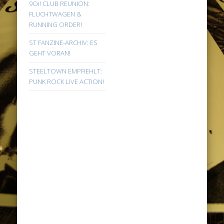
9Oi! CLUB REUNION:
FLUCHTWAGEN &
RUNNING ORDER!
ST FANZINE-ARCHIV: ES
GEHT VORAN!
STEELTOWN EMPFIEHLT:
PUNK ROCK LIVE ACTION!