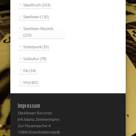
Steelbruch
(333)
Steeltown
(130)
Steeltown Records
(226)
Streetpunk
(35)
Subkultur
(78)
the
(34)
Vinyl
(82)
Impressum
Steeltown Records
Inh.Maria Zimmermann
Zur Feuerwache 4
15890 Eisenhüttenstadt