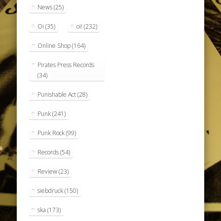
News
(25)
Oi
(35)
oi!
(232)
Online Shop
(164)
Pirates Press Records
(34)
Punishable Act
(28)
Punk
(241)
Punk Rock
(99)
Records
(54)
Review
(23)
siebdruck
(150)
ska
(173)