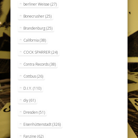
berliner Weisse
(27)
Bonecrusher
(25)
Brandenburg
(25)
California
(38)
COCK SPARRER
(24)
Contra Records
(38)
Cottbus
(26)
D.I.Y.
(110)
diy
(61)
Dresden
(51)
Eisenhüttenstadt
(326)
Fanzine
(62)