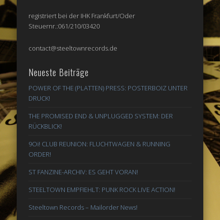
registriert bei der IHK Frankfurt/Oder
Steuernr.:061/210/03420
contact@steeltownrecords.de
Neueste Beiträge
POWER OF THE (PLATTEN) PRESS: POSTERBOIZ UNTER
DRUCK!
THE PROMISED END & UNPLUGGED SYSTEM: DER
RÜCKBLICK!
9Oi! CLUB REUNION: FLUCHTWAGEN & RUNNING
ORDER!
ST FANZINE-ARCHIV: ES GEHT VORAN!
STEELTOWN EMPFIEHLT: PUNK ROCK LIVE ACTION!
Steeltown Records – Mailorder News!