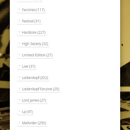
Fanzines
(117)
Festival
(31)
Hardcore
(227)
High Society
(32)
Limited Edition
(27)
Live
(37)
Lockenkopf
(202)
Lockenkopf Fanzine
(25)
Lord James
(27)
Lp
(47)
Mailorder
(250)