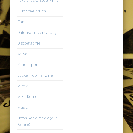
Textildruck / Steel Print
Club Steelbruch
Contact
Datenschutzerklärung
Discographie
Kasse
Kundenportal
Lockenkopf Fanzine
Media
Mein Konto
Music
News Socialmedia (Alle
Kanäle)