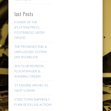
last Posts
POWER OF THE
(PLATTEN) PRESS:
POSTERBOIZ UNTER
DRUCK!
THE PROMISED END &
UNPLUGGED SYSTEM:
DER RÜCKBLICK!
9Oi! CLUB REUNION:
FLUCHTWAGEN &
RUNNING ORDER!
ST FANZINE-ARCHIV: ES
GEHT VORAN!
STEELTOWN EMPFIEHLT:
PUNK ROCK LIVE ACTION!