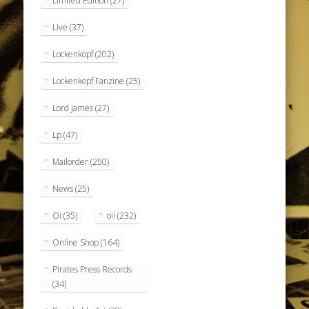
Limited Edition
(27)
Live
(37)
Lockenkopf
(202)
Lockenkopf Fanzine
(25)
Lord James
(27)
Lp
(47)
Mailorder
(250)
News
(25)
Oi
(35)
oi!
(232)
Online Shop
(164)
Pirates Press Records
(34)