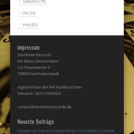
Subkultur
(78)
the
(34)
Vinyl
(82)
Impressum
Steeltown Records
Inh.Maria Zimmermann
Zur Feuerwache 4
15890 Eisenhüttenstadt
registriert bei der IHK Frankfurt/Oder
Steuernr.:061/210/03420
contact@steeltownrecords.de
Neueste Beiträge
POWER OF THE (PLATTEN) PRESS: POSTERBOIZ UNTER