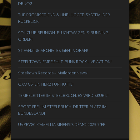
DRUCK!
THE PROMISED END & UNPLUGGED SYSTEM: DER
RÜCKBLICK!
9Oi! CLUB REUNION: FLUCHTWAGEN & RUNNING
ORDER!
ST FANZINE-ARCHIV: ES GEHT VORAN!
STEELTOWN EMPFIEHLT: PUNK ROCK LIVE ACTION!
Steeltown Records – Mailorder News!
OXO 86: EIN HERZ FÜR HÜTTE!
TEMPELRITTER IM STEELBRUCH: ES WIRD SKURIL!
SPORT FREI! IM STEELBRUCH: DRITTER PLATZ IM
BUNDESLAND!
UVPRV80: CAMELLIA SINENSIS DÉMO 2023 7″EP