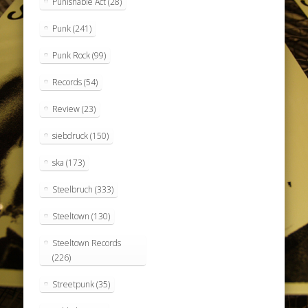
Punishable Act
(28)
Punk
(241)
Punk Rock
(99)
Records
(54)
Review
(23)
siebdruck
(150)
ska
(173)
Steelbruch
(333)
Steeltown
(130)
Steeltown Records
(226)
Streetpunk
(35)