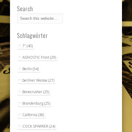
Search
Schlagwörter
7"
(40)
AGNOSTIC Front
(29)
Berlin
(54)
berliner Weisse
(27)
Bonecrusher
(25)
Brandenburg
(25)
California
(38)
COCK SPARRER
(24)