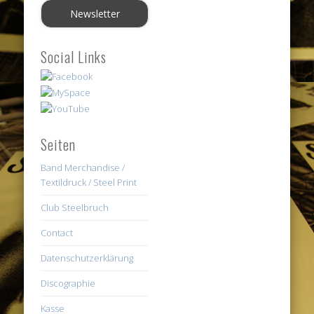
Social Links
Seiten
Band Merchandise /
Textildruck / Steel Print
Club Steelbruch
Contact
Datenschutzerklärung
Discographie
Kasse