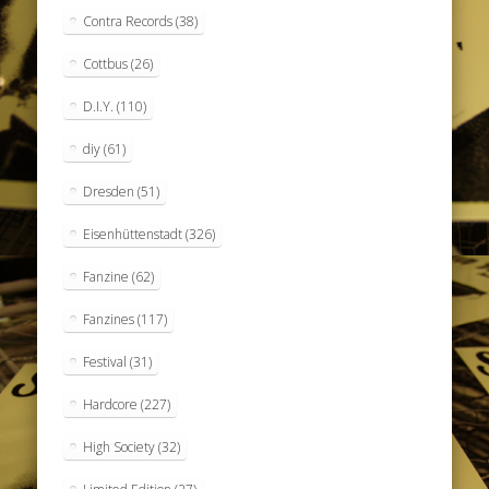
Contra Records
(38)
Cottbus
(26)
D.I.Y.
(110)
diy
(61)
Dresden
(51)
Eisenhüttenstadt
(326)
Fanzine
(62)
Fanzines
(117)
Festival
(31)
Hardcore
(227)
High Society
(32)