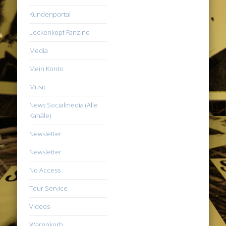
Kundenportal
Lockenkopf Fanzine
Media
Mein Konto
Music
News Socialmedia (Alle
Kanäle)
Newsletter
Newsletter
No Access
Tour Service
Videos
Warenkorb