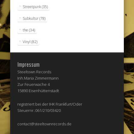
Streetpunk
(35)
Subkultur
(78)
the
(34)
Vinyl
(82)
Impressum
Steeltown Records
Inh.Maria Zimmermann
Zur Feuerwache 4
15890 Eisenhüttenstadt
registriert bei der IHK Frankfurt/Oder
Steuernr.:061/210/03420
contact@steeltownrecords.de