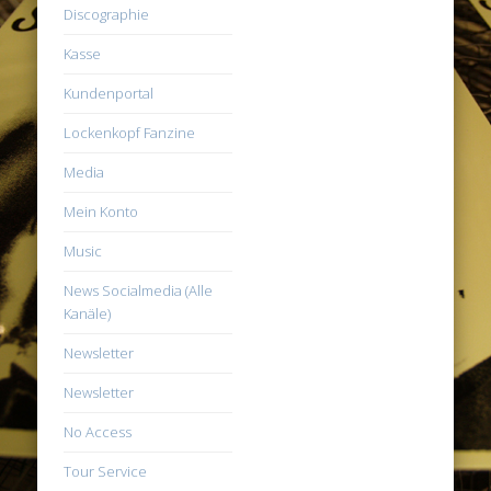
Discographie
Kasse
Kundenportal
Lockenkopf Fanzine
Media
Mein Konto
Music
News Socialmedia (Alle
Kanäle)
Newsletter
Newsletter
No Access
Tour Service