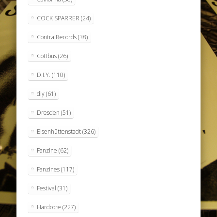
COCK SPARRER
(24)
Contra Records
(38)
Cottbus
(26)
D.I.Y.
(110)
diy
(61)
Dresden
(51)
Eisenhüttenstadt
(326)
Fanzine
(62)
Fanzines
(117)
Festival
(31)
Hardcore
(227)