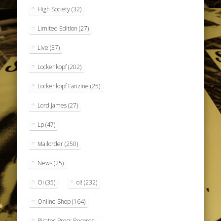
High Society
(32)
Limited Edition
(27)
Live
(37)
Lockenkopf
(202)
Lockenkopf Fanzine
(25)
Lord James
(27)
Lp
(47)
Mailorder
(250)
News
(25)
Oi
(35)
oi!
(232)
Online Shop
(164)
Pirates Press Records