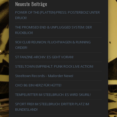
Neueste Beiträge
POWER OF THE (PLATTEN) PRESS: POSTERBOIZ UNTER
DRUCK!
THE PROMISED END & UNPLUGGED SYSTEM: DER
RÜCKBLICK!
9Oi! CLUB REUNION: FLUCHTWAGEN & RUNNING
ORDER!
ST FANZINE-ARCHIV: ES GEHT VORAN!
STEELTOWN EMPFIEHLT: PUNK ROCK LIVE ACTION!
Steeltown Records – Mailorder News!
OXO 86: EIN HERZ FÜR HÜTTE!
TEMPELRITTER IM STEELBRUCH: ES WIRD SKURIL!
SPORT FREI! IM STEELBRUCH: DRITTER PLATZ IM
BUNDESLAND!