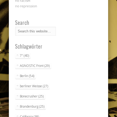
no racism
no repression
Search
Schlagwörter
7"
(40)
AGNOSTIC Front
(29)
Berlin
(54)
berliner Weisse
(27)
Bonecrusher
(25)
Brandenburg
(25)
California
(38)