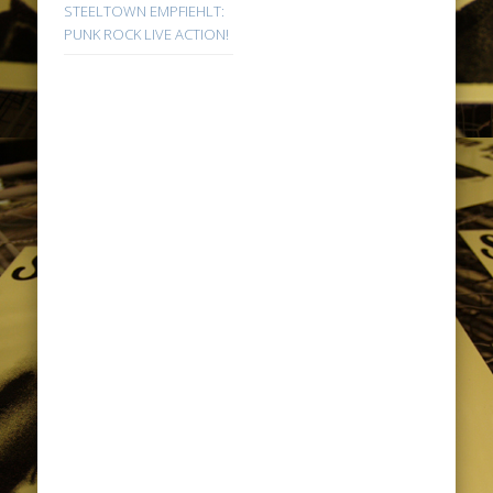
STEELTOWN EMPFIEHLT:
PUNK ROCK LIVE ACTION!