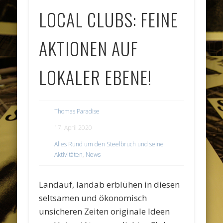
LOCAL CLUBS: FEINE
AKTIONEN AUF
LOKALER EBENE!
Thomas Paradise
17. April 2020
Alles Rund um den Steelbruch und seine
Aktivitäten
,
News
Landauf, landab erblühen in diesen
seltsamen und ökonomisch
unsicheren Zeiten originale Ideen