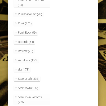
(34)
Punishable Act
(28)
Punk
(241)
Punk Rock
(99)
Records
(54)
Review
(23)
siebdruck
(150)
ska
(173)
Steelbruch
(333)
Steeltown
(130)
Steeltown Records
(226)