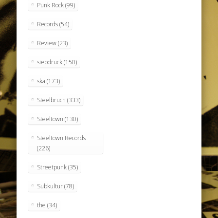
Punk Rock
(99)
Records
(54)
Review
(23)
siebdruck
(150)
ska
(173)
Steelbruch
(333)
Steeltown
(130)
Steeltown Records
(226)
Streetpunk
(35)
Subkultur
(78)
the
(34)