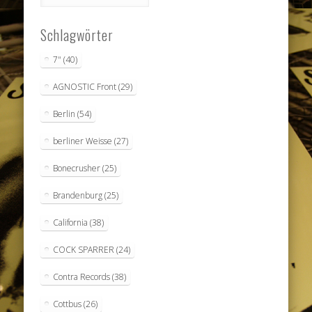
Schlagwörter
7"
(40)
AGNOSTIC Front
(29)
Berlin
(54)
berliner Weisse
(27)
Bonecrusher
(25)
Brandenburg
(25)
California
(38)
COCK SPARRER
(24)
Contra Records
(38)
Cottbus
(26)