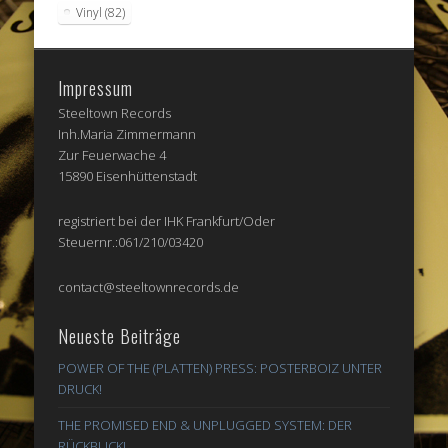
Vinyl
(82)
Impressum
Steeltown Records
Inh.Maria Zimmermann
Zur Feuerwache 4
15890 Eisenhüttenstadt
registriert bei der IHK Frankfurt/Oder
Steuernr.:061/210/03420
contact@steeltownrecords.de
Neueste Beiträge
POWER OF THE (PLATTEN) PRESS: POSTERBOIZ UNTER
DRUCK!
THE PROMISED END & UNPLUGGED SYSTEM: DER
RÜCKBLICK!