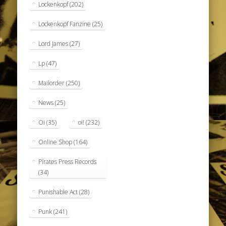
Lockenkopf
(202)
Lockenkopf Fanzine
(25)
Lord James
(27)
Lp
(47)
Mailorder
(250)
News
(25)
Oi
(35)
oi!
(232)
Online Shop
(164)
Pirates Press Records
(34)
Punishable Act
(28)
Punk
(241)