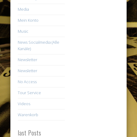
Media
Mein Konto
Music
News Socialmedia (Alle
Kanäle)
Newsletter
Newsletter
No Access
Tour Service
Videos
Warenkorb
last Posts