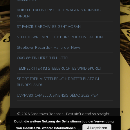
9Oi! CLUB REUNION: FLUCHTWAGEN & RUNNING
ORDER!
ST FANZINE-ARCHIV: ES GEHT VORAN!
STEELTOWN EMPFIEHLT: PUNK ROCK LIVE ACTION!
Steeltown Records – Mailorder News!
OXO 86: EIN HERZ FÜR HÜTTE!
TEMPELRITTER IM STEELBRUCH: ES WIRD SKURIL!
SPORT FREI! IM STEELBRUCH: DRITTER PLATZ IM
BUNDESLAND!
UVPRV80: CAMELLIA SINENSIS DÉMO 2023 7″EP
© 2026 Steeltown Records - East ain`t dead so straight
ahead
Durch die weitere Nutzung der Seite stimmst du der Verwendung
Akzeptieren
von Cookies zu.
Weitere Informationen
Powered by
Pinboard Theme
by
One Designs
and