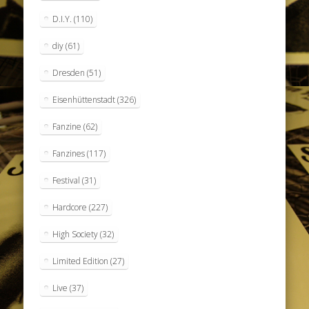
D.I.Y.
(110)
diy
(61)
Dresden
(51)
Eisenhüttenstadt
(326)
Fanzine
(62)
Fanzines
(117)
Festival
(31)
Hardcore
(227)
High Society
(32)
Limited Edition
(27)
Live
(37)