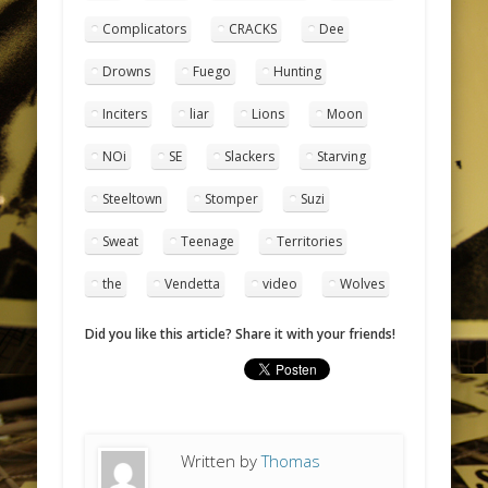
Complicators
CRACKS
Dee
Drowns
Fuego
Hunting
Inciters
liar
Lions
Moon
NOi
SE
Slackers
Starving
Steeltown
Stomper
Suzi
Sweat
Teenage
Territories
the
Vendetta
video
Wolves
Did you like this article? Share it with your friends!
Written by
Thomas