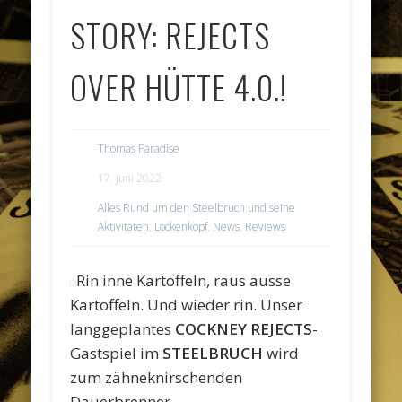
STORY: REJECTS
OVER HÜTTE 4.0.!
Thomas Paradise
17. Juni 2022
Alles Rund um den Steelbruch und seine
Aktivitäten
,
Lockenkopf
,
News
,
Reviews
Rin inne Kartoffeln, raus ausse
Kartoffeln. Und wieder rin. Unser
langgeplantes
COCKNEY REJECTS
-
Gastspiel im
STEELBRUCH
wird
zum zähneknirschenden
Dauerbrenner.