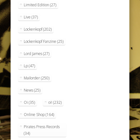
Limited Edition
(27)
Live
(37)
Lockenkopf
(202)
Lockenkopf Fanzine
(25)
Lord James
(27)
Lp
(47)
Mailorder
(250)
News
(25)
Oi
(35)
oi!
(232)
Online Shop
(164)
Pirates Press Records
(34)