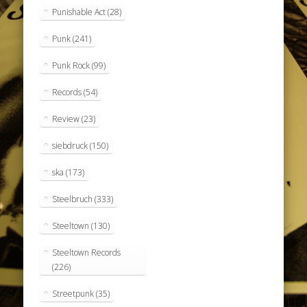
Punishable Act
(28)
Punk
(241)
Punk Rock
(99)
Records
(54)
Review
(23)
siebdruck
(150)
ska
(173)
Steelbruch
(333)
Steeltown
(130)
Steeltown Records
(226)
Streetpunk
(35)