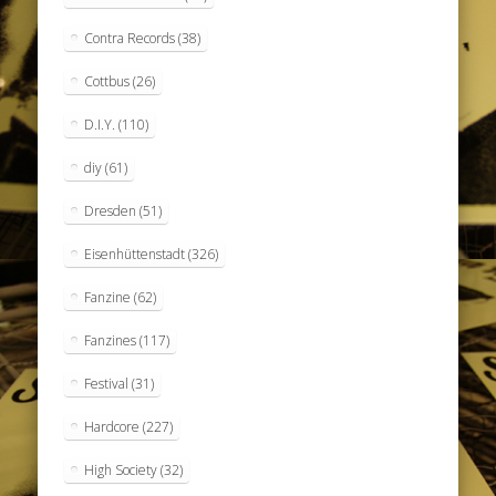
Contra Records
(38)
Cottbus
(26)
D.I.Y.
(110)
diy
(61)
Dresden
(51)
Eisenhüttenstadt
(326)
Fanzine
(62)
Fanzines
(117)
Festival
(31)
Hardcore
(227)
High Society
(32)