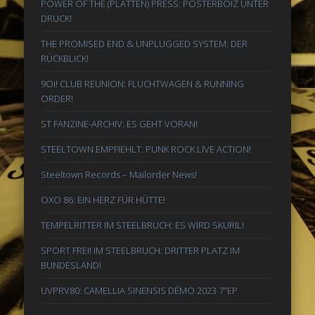
POWER OF THE (PLATTEN) PRESS: POSTERBOIZ UNTER
DRUCK!
THE PROMISED END & UNPLUGGED SYSTEM: DER
RÜCKBLICK!
9Oi! CLUB REUNION: FLUCHTWAGEN & RUNNING
ORDER!
ST FANZINE-ARCHIV: ES GEHT VORAN!
STEELTOWN EMPFIEHLT: PUNK ROCK LIVE ACTION!
Steeltown Records – Mailorder News!
OXO 86: EIN HERZ FÜR HÜTTE!
TEMPELRITTER IM STEELBRUCH: ES WIRD SKURIL!
SPORT FREI! IM STEELBRUCH: DRITTER PLATZ IM
BUNDESLAND!
UVPRV80: CAMELLIA SINENSIS DÉMO 2023 7″EP