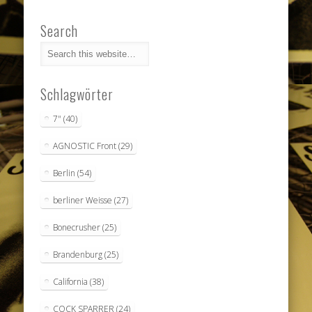
Search
Schlagwörter
7"
(40)
AGNOSTIC Front
(29)
Berlin
(54)
berliner Weisse
(27)
Bonecrusher
(25)
Brandenburg
(25)
California
(38)
COCK SPARRER
(24)