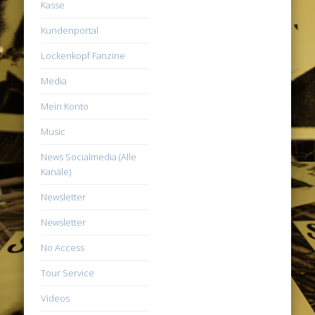
Kasse
Kundenportal
Lockenkopf Fanzine
Media
Mein Konto
Music
News Socialmedia (Alle
Kanäle)
Newsletter
Newsletter
No Access
Tour Service
Videos