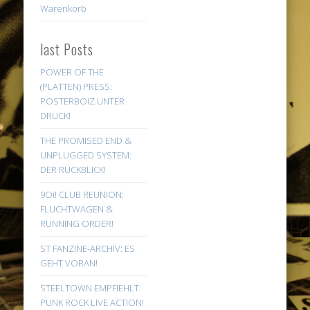
Warenkorb
last Posts
POWER OF THE
(PLATTEN) PRESS:
POSTERBOIZ UNTER
DRUCK!
THE PROMISED END &
UNPLUGGED SYSTEM:
DER RÜCKBLICK!
9Oi! CLUB REUNION:
FLUCHTWAGEN &
RUNNING ORDER!
ST FANZINE-ARCHIV: ES
GEHT VORAN!
STEELTOWN EMPFIEHLT:
PUNK ROCK LIVE ACTION!