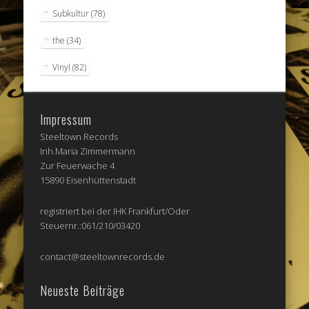
Subkultur
(78)
the
(34)
Vinyl
(82)
Impressum
Steeltown Records
Inh.Maria Zimmermann
Zur Feuerwache 4
15890 Eisenhüttenstadt
registriert bei der IHK Frankfurt/Oder
Steuernr.:061/210/03420
contact@steeltownrecords.de
Neueste Beiträge