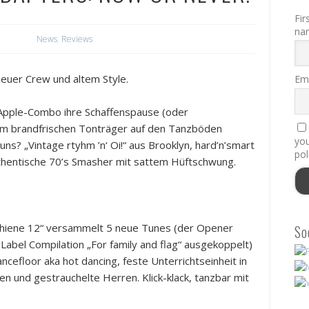
Fir
na
News
,
Reviews
 neuer Crew und altem Style.
Ema
g Apple-Combo ihre Schaffenspause (oder
em brandfrischen Tonträger auf den Tanzböden
you
ns? „Vintage rtyhm ’n‘ Oi!“ aus Brooklyn, hard’n’smart
pol
thentische 70’s Smasher mit sattem Hüftschwung.
hiene 12“ versammelt 5 neue Tunes (der Opener
So
Label Compilation „For family and flag“ ausgekoppelt)
ncefloor aka hot dancing, feste Unterrichtseinheit in
n und gestrauchelte Herren. Klick-klack, tanzbar mit