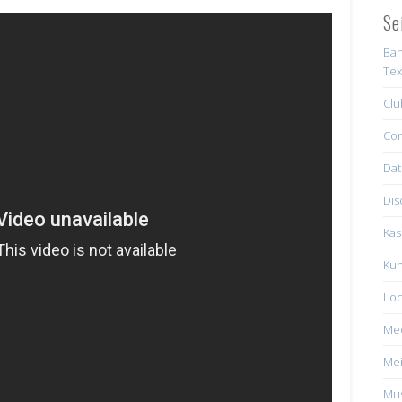
Se
Ban
Tex
Clu
Con
Dat
Dis
Kas
Kun
Loc
Me
Mei
Mus