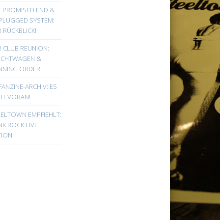
E PROMISED END &
PLUGGED SYSTEM:
 RÜCKBLICK!
! CLUB REUNION:
UCHTWAGEN &
NNING ORDER!
FANZINE-ARCHIV: ES
HT VORAN!
EELTOWN EMPFIEHLT:
K ROCK LIVE
ION!