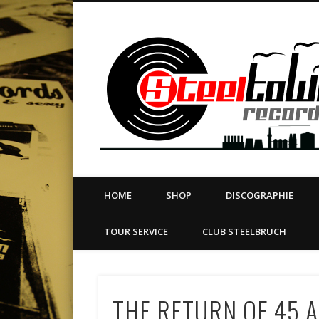
book
Twitter
Vimeo
Dribble
LinkedIn
LABEL | MERCH | PRINT | DIY | FANZINE | TOURSERVICE
HOME
SHOP
DISCOGRAPHIE
TOUR SERVICE
CLUB STEELBRUCH
THE RETURN OF 45 