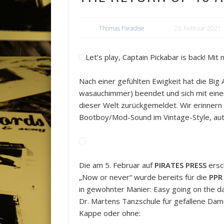
Thomas Paradise
26. Februar 2021
Let’s play, Captain Pickabar is back! Mit
Nach einer gefühlten Ewigkeit hat die Bi
wasauchimmer) beendet und sich mit ein
dieser Welt zurückgemeldet. Wir erinnern u
Bootboy/Mod-Sound im Vintage-Style, au
Die am 5. Februar auf
PIRATES PRESS
ersc
„Now or never“ wurde bereits für die
PPR
in gewohnter Manier: Easy going on the da
Dr. Martens Tanzschule für gefallene Dame
Kappe oder ohne: