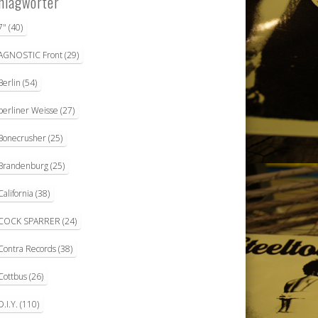
hlagwörter
7"
(40)
AGNOSTIC Front
(29)
Berlin
(54)
berliner Weisse
(27)
Bonecrusher
(25)
Brandenburg
(25)
California
(38)
COCK SPARRER
(24)
Contra Records
(38)
Cottbus
(26)
D.I.Y.
(110)