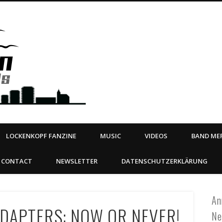
Steeltown Records – Ea
 | BOOKING
ahead
LOCKENKOPF FANZINE
MUSIC
VIDEOS
BAND MER
CONTACT
NEWSLETTER
DATENSCHUTZERKLÄRUNG
An
ADAPTERS: NOW OR NEVER!
Ne