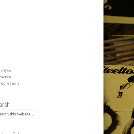
religion
racism
repression
arch