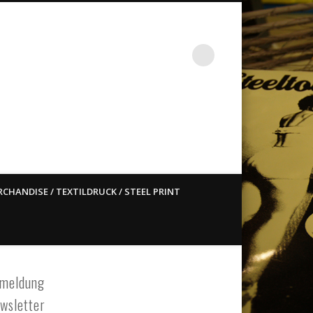
st ain`t dead so straight
CHANDISE / TEXTILDRUCK / STEEL PRINT
meldung
wsletter