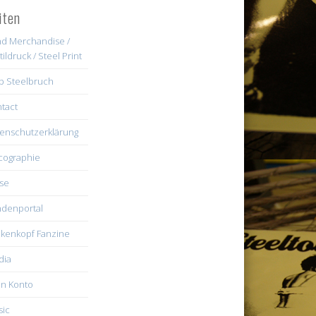
iten
d Merchandise /
tildruck / Steel Print
b Steelbruch
tact
enschutzerklärung
cographie
se
denportal
kenkopf Fanzine
dia
n Konto
ic