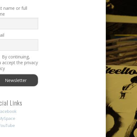
st name or full
me
il
By continuing,
 accept the privacy
icy
cial Links