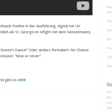
New
Kan
New
chnack-Punkte in der Ausführung, digital mit UV
New
nlich als St. George im Infight mit dem Sensenmann),
No 
Tou
 Doesn’t Dance!“ Oder anders formuliert: No Chance
clusive: “Now or never”.
Vid
Wa
nd gibt es
HIER
la
PO
(PL
PO
DR