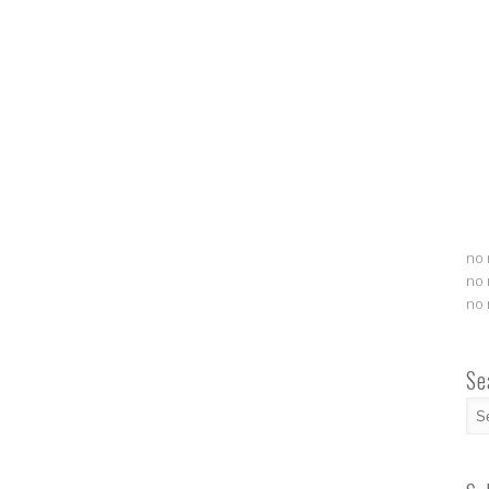
no 
no 
no 
Se