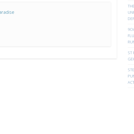
TH
aradise
UN
DER
9Oi
FL
RU
ST 
GE
ST
PUN
ACT