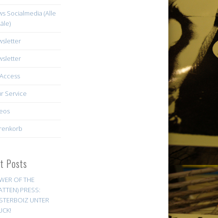
s Socialmedia (Alle
äle)
sletter
sletter
Access
r Service
eos
renkorb
st Posts
WER OF THE
ATTEN) PRESS:
STERBOIZ UNTER
UCK!