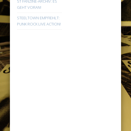
ST FANZINE-ARCHIV: ES
GEHT VORAN!
STEELTOWN EMPFIEHLT:
PUNK ROCK LIVE ACTION!