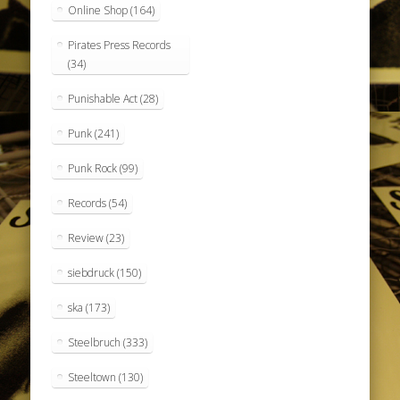
Online Shop
(164)
Pirates Press Records
(34)
Punishable Act
(28)
Punk
(241)
Punk Rock
(99)
Records
(54)
Review
(23)
siebdruck
(150)
ska
(173)
Steelbruch
(333)
Steeltown
(130)