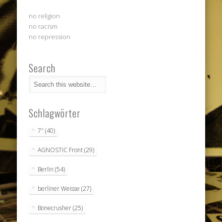
no religion
no racism
no repression
Search
Schlagwörter
7"
(40)
AGNOSTIC Front
(29)
Berlin
(54)
berliner Weisse
(27)
Bonecrusher
(25)