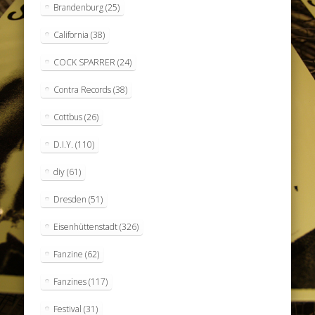
Brandenburg
(25)
California
(38)
COCK SPARRER
(24)
Contra Records
(38)
Cottbus
(26)
D.I.Y.
(110)
diy
(61)
Dresden
(51)
Eisenhüttenstadt
(326)
Fanzine
(62)
Fanzines
(117)
Festival
(31)