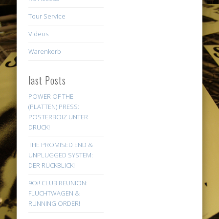
Tour Service
Videos
Warenkorb
last Posts
POWER OF THE
(PLATTEN) PRESS:
POSTERBOIZ UNTER
DRUCK!
THE PROMISED END &
UNPLUGGED SYSTEM:
DER RÜCKBLICK!
9Oi! CLUB REUNION:
FLUCHTWAGEN &
RUNNING ORDER!