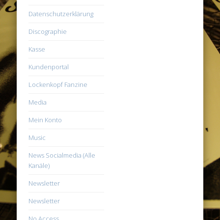
Datenschutzerklärung
Discographie
Kasse
Kundenportal
Lockenkopf Fanzine
Media
Mein Konto
Music
News Socialmedia (Alle
Kanäle)
Newsletter
Newsletter
No Access