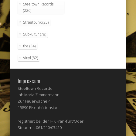
Steeltown Records
(226)
Streetpunk
(35)
Subkultur
(78)
the
(34)
Vinyl
(82)
Impressum
Steeltown Records
Inh.Maria Zimmermann
Zur Feuerwache 4
15890 Eisenhüttenstadt
registriert bei der IHK Frankfurt/Oder
Steuernr.:061/210/03420