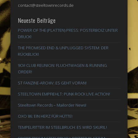
contact@steeltownrecords.de
Neueste Beiträge
POWER OF THE (PLATTEN) PRESS: POSTERBOIZ UNTER
DRUCK!
THE PROMISED END & UNPLUGGED SYSTEM: DER
RÜCKBLICK!
9Oi! CLUB REUNION: FLUCHTWAGEN & RUNNING
ORDER!
ST FANZINE-ARCHIV: ES GEHT VORAN!
STEELTOWN EMPFIEHLT: PUNK ROCK LIVE ACTION!
Steeltown Records – Mailorder News!
OXO 86: EIN HERZ FÜR HÜTTE!
TEMPELRITTER IM STEELBRUCH: ES WIRD SKURIL!