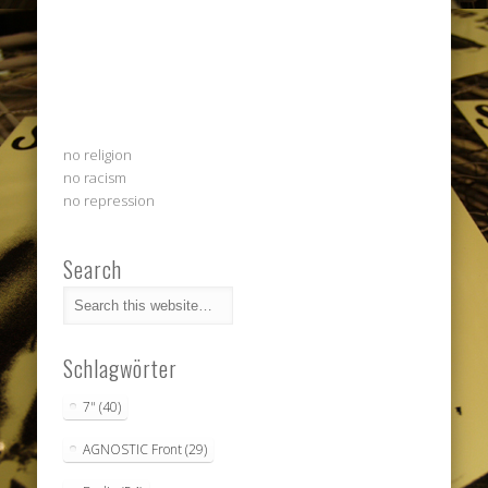
no religion
no racism
no repression
Search
Schlagwörter
7"
(40)
AGNOSTIC Front
(29)