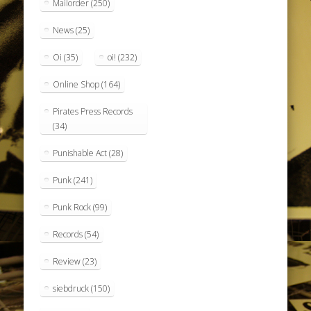
Mailorder
(250)
News
(25)
Oi
(35)
oi!
(232)
Online Shop
(164)
Pirates Press Records
(34)
Punishable Act
(28)
Punk
(241)
Punk Rock
(99)
Records
(54)
Review
(23)
siebdruck
(150)