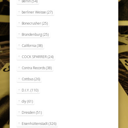
Berlin
(54)
berliner Weisse
(27)
Bonecrusher
(25)
Brandenburg
(25)
California
(38)
COCK SPARRER
(24)
Contra Records
(38)
Cottbus
(26)
D.I.Y.
(110)
diy
(61)
Dresden
(51)
Eisenhüttenstadt
(326)