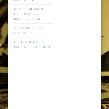
DER RÜCKBLICK!
9Oi! CLUB REUNION:
FLUCHTWAGEN &
RUNNING ORDER!
ST FANZINE-ARCHIV: ES
GEHT VORAN!
STEELTOWN EMPFIEHLT:
PUNK ROCK LIVE ACTION!