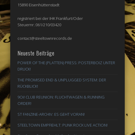
15890 Eisenhüttenstadt
registriert bei der IHK Frankfurt/Oder
Steuernr.:061/210/03420
contact@steeltownrecords.de
Neueste Beiträge
POWER OF THE (PLATTEN) PRESS: POSTERBOIZ UNTER
DRUCK!
THE PROMISED END & UNPLUGGED SYSTEM: DER
RÜCKBLICK!
9Oi! CLUB REUNION: FLUCHTWAGEN & RUNNING
ORDER!
ST FANZINE-ARCHIV: ES GEHT VORAN!
STEELTOWN EMPFIEHLT: PUNK ROCK LIVE ACTION!