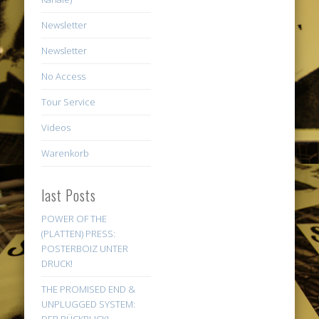
Newsletter
Newsletter
No Access
Tour Service
Videos
Warenkorb
last Posts
POWER OF THE
(PLATTEN) PRESS:
POSTERBOIZ UNTER
DRUCK!
THE PROMISED END &
UNPLUGGED SYSTEM: