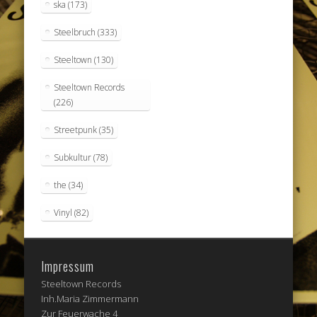
ska
(173)
Steelbruch
(333)
Steeltown
(130)
Steeltown Records
(226)
Streetpunk
(35)
Subkultur
(78)
the
(34)
Vinyl
(82)
Impressum
Steeltown Records
Inh.Maria Zimmermann
Zur Feuerwache 4