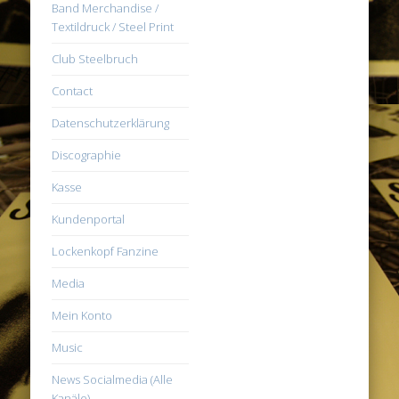
Band Merchandise /
Textildruck / Steel Print
Club Steelbruch
Contact
Datenschutzerklärung
Discographie
Kasse
Kundenportal
Lockenkopf Fanzine
Media
Mein Konto
Music
News Socialmedia (Alle
Kanäle)