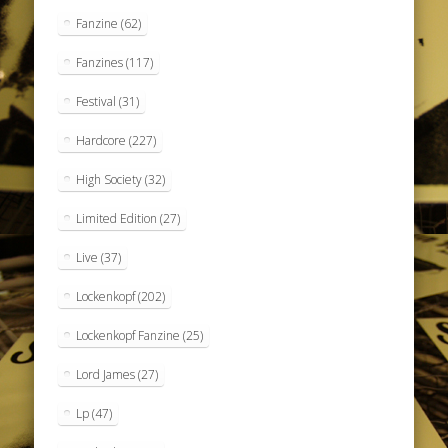
Fanzine
(62)
Fanzines
(117)
Festival
(31)
Hardcore
(227)
High Society
(32)
Limited Edition
(27)
Live
(37)
Lockenkopf
(202)
Lockenkopf Fanzine
(25)
Lord James
(27)
Lp
(47)