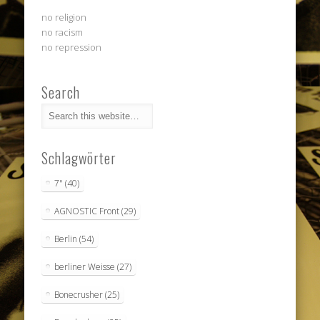
no religion
no racism
no repression
Search
Schlagwörter
7"
(40)
AGNOSTIC Front
(29)
Berlin
(54)
berliner Weisse
(27)
Bonecrusher
(25)