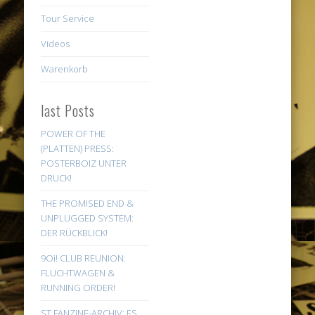
Tour Service
Videos
Warenkorb
last Posts
POWER OF THE
(PLATTEN) PRESS:
POSTERBOIZ UNTER
DRUCK!
THE PROMISED END &
UNPLUGGED SYSTEM:
DER RÜCKBLICK!
9Oi! CLUB REUNION:
FLUCHTWAGEN &
RUNNING ORDER!
ST FANZINE-ARCHIV: ES