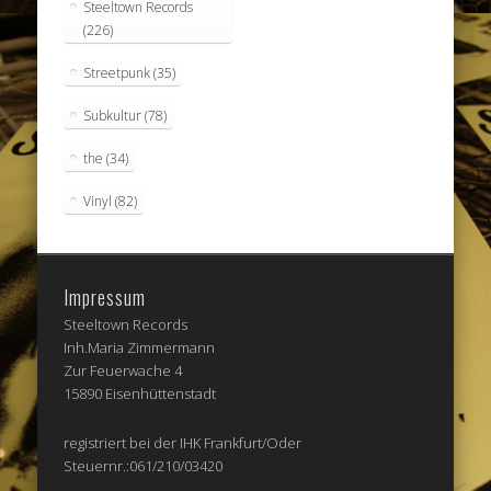
Steeltown Records
(226)
Streetpunk
(35)
Subkultur
(78)
the
(34)
Vinyl
(82)
Impressum
Steeltown Records
Inh.Maria Zimmermann
Zur Feuerwache 4
15890 Eisenhüttenstadt
registriert bei der IHK Frankfurt/Oder
Steuernr.:061/210/03420