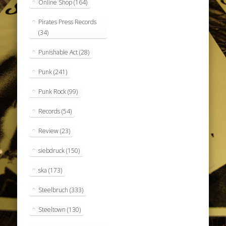
Online Shop
(164)
Pirates Press Records
(34)
Punishable Act
(28)
Punk
(241)
Punk Rock
(99)
Records
(54)
Review
(23)
siebdruck
(150)
ska
(173)
Steelbruch
(333)
Steeltown
(130)