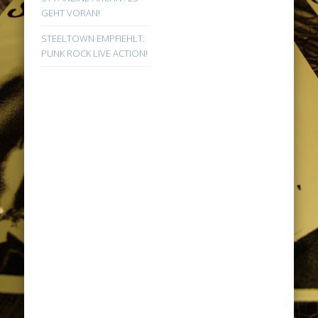
GEHT VORAN!
STEELTOWN EMPFIEHLT:
PUNK ROCK LIVE ACTION!