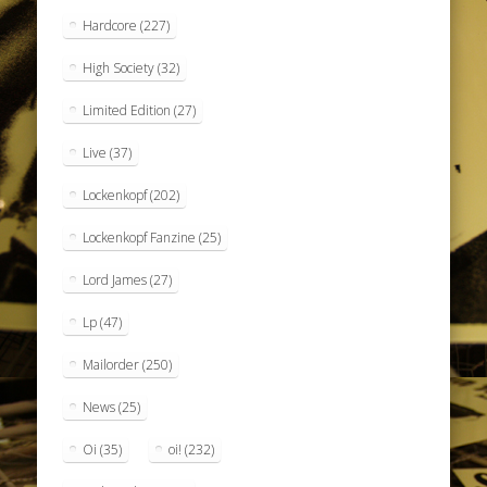
Hardcore
(227)
High Society
(32)
Limited Edition
(27)
Live
(37)
Lockenkopf
(202)
Lockenkopf Fanzine
(25)
Lord James
(27)
Lp
(47)
Mailorder
(250)
News
(25)
Oi
(35)
oi!
(232)