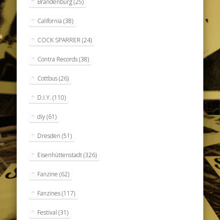
Brandenburg
(25)
California
(38)
COCK SPARRER
(24)
Contra Records
(38)
Cottbus
(26)
D.I.Y.
(110)
diy
(61)
Dresden
(51)
Eisenhüttenstadt
(326)
Fanzine
(62)
Fanzines
(117)
Festival
(31)