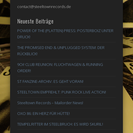
contact@steeltownrecords.de
Neueste Beiträge
POWER OF THE (PLATTEN) PRESS: POSTERBOIZ UNTER
DRUCK!
THE PROMISED END & UNPLUGGED SYSTEM: DER
RÜCKBLICK!
9Oi! CLUB REUNION: FLUCHTWAGEN & RUNNING
ORDER!
ST FANZINE-ARCHIV: ES GEHT VORAN!
STEELTOWN EMPFIEHLT: PUNK ROCK LIVE ACTION!
Steeltown Records – Mailorder News!
OXO 86: EIN HERZ FÜR HÜTTE!
TEMPELRITTER IM STEELBRUCH: ES WIRD SKURIL!