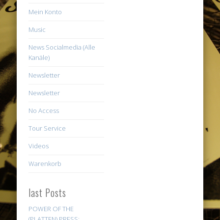
Mein Konto
Music
News Socialmedia (Alle
Kanäle)
Newsletter
Newsletter
No Access
Tour Service
Videos
Warenkorb
last Posts
POWER OF THE
(PLATTEN) PRESS: