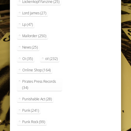
Lockenkopf Fanzine
(25)
Lord James
(27)
Lp
(47)
Mailorder
(250)
News
(25)
Oi
(35)
oi!
(232)
Online Shop
(164)
Pirates Press Records
(34)
Punishable Act
(28)
Punk
(241)
Punk Rock
(99)