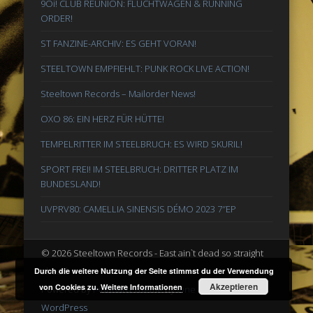
9Oi! CLUB REUNION: FLUCHTWAGEN & RUNNING
ORDER!
ST FANZINE-ARCHIV: ES GEHT VORAN!
STEELTOWN EMPFIEHLT: PUNK ROCK LIVE ACTION!
Steeltown Records – Mailorder News!
OXO 86: EIN HERZ FÜR HÜTTE!
TEMPELRITTER IM STEELBRUCH: ES WIRD SKURIL!
SPORT FREI! IM STEELBRUCH: DRITTER PLATZ IM
BUNDESLAND!
UVPRV80: CAMELLIA SINENSIS DÉMO 2023 7″EP
© 2026 Steeltown Records - East ain`t dead so straight
ahead
Durch die weitere Nutzung der Seite stimmst du der Verwendung
Akzeptieren
von Cookies zu.
Weitere Informationen
Powered by
Pinboard Theme
by
One Designs
and
WordPress