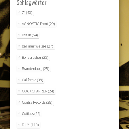
Schlagwörter
7"
(40)
AGNOSTIC Front
(29)
Berlin
(54)
berliner Weisse
(27)
Bonecrusher
(25)
Brandenburg
(25)
California
(38)
COCK SPARRER
(24)
Contra Records
(38)
Cottbus
(26)
D.I.Y.
(110)