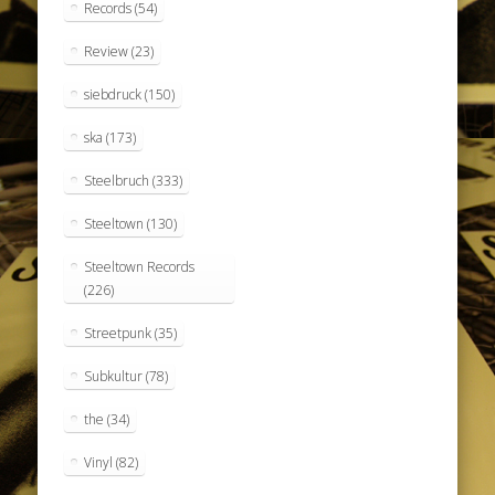
Records
(54)
Review
(23)
siebdruck
(150)
ska
(173)
Steelbruch
(333)
Steeltown
(130)
Steeltown Records
(226)
Streetpunk
(35)
Subkultur
(78)
the
(34)
Vinyl
(82)