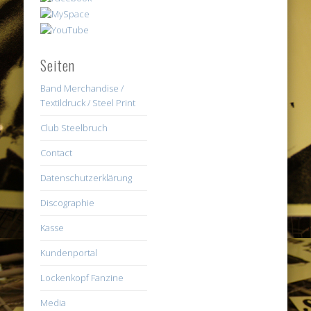
Seiten
Band Merchandise /
Textildruck / Steel Print
Club Steelbruch
Contact
Datenschutzerklärung
Discographie
Kasse
Kundenportal
Lockenkopf Fanzine
Media