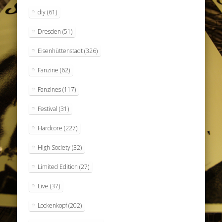
diy
(61)
Dresden
(51)
Eisenhüttenstadt
(326)
Fanzine
(62)
Fanzines
(117)
Festival
(31)
Hardcore
(227)
High Society
(32)
Limited Edition
(27)
Live
(37)
Lockenkopf
(202)