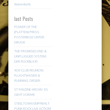
Warenkorb
last Posts
POWER OF THE
(PLATTEN) PRESS:
POSTERBOIZ UNTER
DRUCK!
THE PROMISED END &
UNPLUGGED SYSTEM:
DER RÜCKBLICK!
9Oi! CLUB REUNION:
FLUCHTWAGEN &
RUNNING ORDER!
ST FANZINE-ARCHIV: ES
GEHT VORAN!
STEELTOWN EMPFIEHLT:
PUNK ROCK LIVE ACTION!