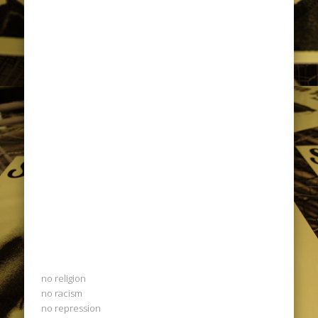
no religion
no racism
no repression