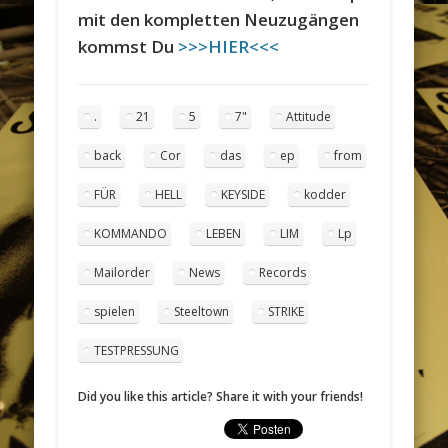
mit den kompletten Neuzugängen
kommst Du
>>>HIER<<<
.
21
5
7"
Attitude
back
Cor
das
ep
from
FÜR
HELL
KEYSIDE
kodder
KOMMANDO
LEBEN
LIM
Lp
Mailorder
News
Records
spielen
Steeltown
STRIKE
TESTPRESSUNG
Did you like this article? Share it with your friends!