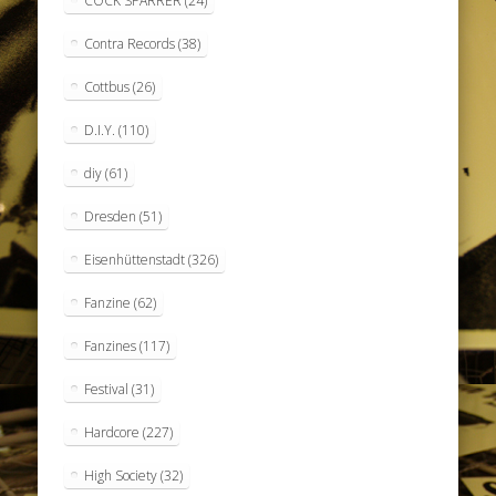
COCK SPARRER
(24)
Contra Records
(38)
Cottbus
(26)
D.I.Y.
(110)
diy
(61)
Dresden
(51)
Eisenhüttenstadt
(326)
Fanzine
(62)
Fanzines
(117)
Festival
(31)
Hardcore
(227)
High Society
(32)