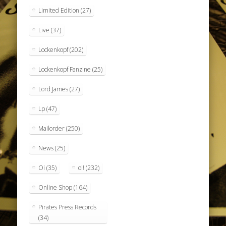
Limited Edition
(27)
Live
(37)
Lockenkopf
(202)
Lockenkopf Fanzine
(25)
Lord James
(27)
Lp
(47)
Mailorder
(250)
News
(25)
Oi
(35)
oi!
(232)
Online Shop
(164)
Pirates Press Records
(34)