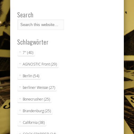
Search
Schlagwörter
7"
(40)
AGNOSTIC Front
(29)
Berlin
(54)
berliner Weisse
(27)
Bonecrusher
(25)
Brandenburg
(25)
California
(38)