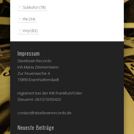
Subkultur
(78)
the
(34)
Vinyl
(82)
Impressum
Steeltown Records
Inh.Maria Zimmermann
Zur Feuerwache 4
15890 Eisenhüttenstadt
registriert bei der IHK Frankfurt/Oder
Steuernr.:061/210/03420
contact@steeltownrecords.de
Neueste Beiträge