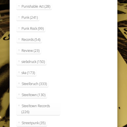
Punishable Act
(28)
Punk
(241)
Punk Rock
(99)
Records
(54)
Review
(23)
siebdruck
(150)
ska
(173)
Steelbruch
(333)
Steeltown
(130)
Steeltown Records
(226)
Streetpunk
(35)