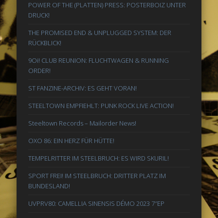
POWER OF THE (PLATTEN) PRESS: POSTERBOIZ UNTER
DRUCK!
THE PROMISED END & UNPLUGGED SYSTEM: DER
RÜCKBLICK!
9Oi! CLUB REUNION: FLUCHTWAGEN & RUNNING
ORDER!
ST FANZINE-ARCHIV: ES GEHT VORAN!
STEELTOWN EMPFIEHLT: PUNK ROCK LIVE ACTION!
Steeltown Records – Mailorder News!
OXO 86: EIN HERZ FÜR HÜTTE!
TEMPELRITTER IM STEELBRUCH: ES WIRD SKURIL!
SPORT FREI! IM STEELBRUCH: DRITTER PLATZ IM
BUNDESLAND!
UVPRV80: CAMELLIA SINENSIS DÉMO 2023 7″EP