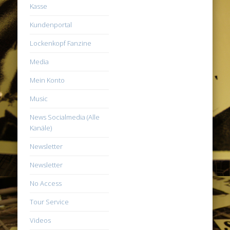
Kasse
Kundenportal
Lockenkopf Fanzine
Media
Mein Konto
Music
News Socialmedia (Alle
Kanäle)
Newsletter
Newsletter
No Access
Tour Service
Videos