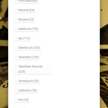
Punk Rock
(99)
Records
(54)
Review
(23)
siebdruck
(150)
ska
(173)
Steelbruch
(333)
Steeltown
(130)
Steeltown Records
(226)
Streetpunk
(35)
Subkultur
(78)
the
(34)