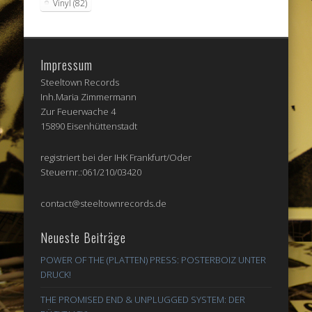
Vinyl
(82)
Impressum
Steeltown Records
Inh.Maria Zimmermann
Zur Feuerwache 4
15890 Eisenhüttenstadt
registriert bei der IHK Frankfurt/Oder
Steuernr.:061/210/03420
contact@steeltownrecords.de
Neueste Beiträge
POWER OF THE (PLATTEN) PRESS: POSTERBOIZ UNTER
DRUCK!
THE PROMISED END & UNPLUGGED SYSTEM: DER