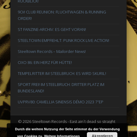
RÜCKBLICK!
9Oi! CLUB REUNION: FLUCHTWAGEN & RUNNING
ORDER!
ST FANZINE-ARCHIV: ES GEHT VORAN!
STEELTOWN EMPFIEHLT: PUNK ROCK LIVE ACTION!
Steeltown Records – Mailorder News!
OXO 86: EIN HERZ FÜR HÜTTE!
TEMPELRITTER IM STEELBRUCH: ES WIRD SKURIL!
SPORT FREI! IM STEELBRUCH: DRITTER PLATZ IM
BUNDESLAND!
UVPRV80: CAMELLIA SINENSIS DÉMO 2023 7″EP
© 2026 Steeltown Records - East ain`t dead so straight
ahead
Durch die weitere Nutzung der Seite stimmst du der Verwendung
Akzeptieren
von Cookies zu.
Weitere Informationen