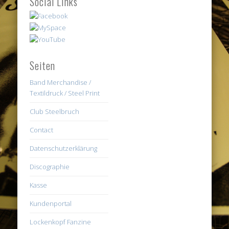
Social Links
Seiten
Band Merchandise /
Textildruck / Steel Print
Club Steelbruch
Contact
Datenschutzerklärung
Discographie
Kasse
Kundenportal
Lockenkopf Fanzine