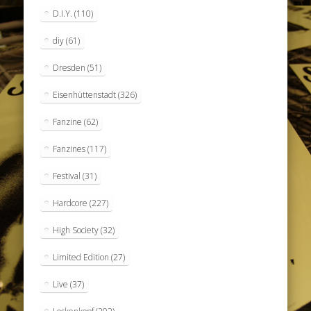
D.I.Y.
(110)
diy
(61)
Dresden
(51)
Eisenhüttenstadt
(326)
Fanzine
(62)
Fanzines
(117)
Festival
(31)
Hardcore
(227)
High Society
(32)
Limited Edition
(27)
Live
(37)