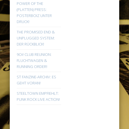
POWER OF THE
(PLATTEN) PRESS:
POSTERBOIZ UNTER
DRUCK!
THE PROMISED END &
UNPLUGGED SYSTEM:
DER RÜCKBLICK!
9Oi! CLUB REUNION:
FLUCHTWAGEN &
RUNNING ORDER!
ST FANZINE-ARCHIV: ES
GEHT VORAN!
STEELTOWN EMPFIEHLT:
PUNK ROCK LIVE ACTION!