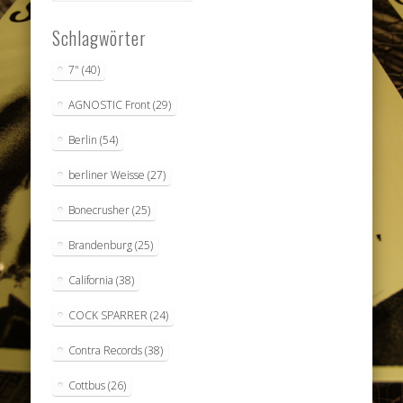
Schlagwörter
7"
(40)
AGNOSTIC Front
(29)
Berlin
(54)
berliner Weisse
(27)
Bonecrusher
(25)
Brandenburg
(25)
California
(38)
COCK SPARRER
(24)
Contra Records
(38)
Cottbus
(26)