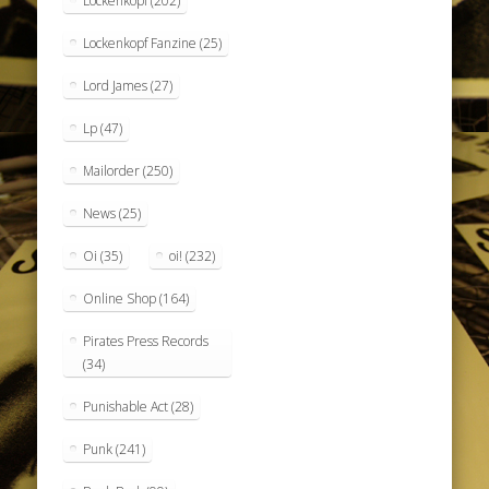
Lockenkopf
(202)
Lockenkopf Fanzine
(25)
Lord James
(27)
Lp
(47)
Mailorder
(250)
News
(25)
Oi
(35)
oi!
(232)
Online Shop
(164)
Pirates Press Records
(34)
Punishable Act
(28)
Punk
(241)