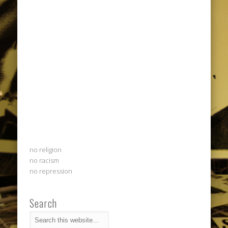
no religion
no racism
no repression
Search