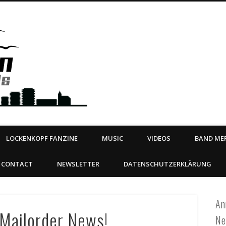
Steeltown Records – Ea
 | BOOKING
ahead
LOCKENKOPF FANZINE
MUSIC
VIDEOS
BAND MER
CONTACT
NEWSLETTER
DATENSCHUTZERKLÄRUNG
An
Mailorder News!
Ne