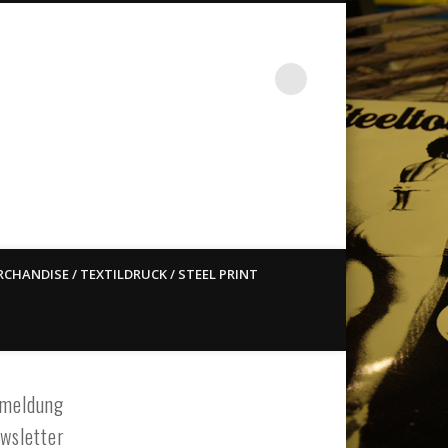
st ain`t dead so straight
CHANDISE / TEXTILDRUCK / STEEL PRINT
meldung
wsletter