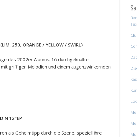
Se
Ban
Tex
Clu
 (LIM. 250, ORANGE / YELLOW / SWIRL)
Con
Dat
flage des 2002er Albums: 16 durchgeknallte
r mit griffigen Melodien und einem augenzwinkernden
Dis
Kas
Kun
Loc
Me
DIN 12″EP
Mei
ren als Geheimtipp durch die Szene, speziell ihre
Mus