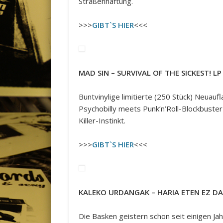
Straßenhaftung.
>>>
GIBT`S HIER
<<<
MAD SIN – SURVIVAL OF THE SICKEST! LP
Buntvinylige limitierte (250 Stück) Neuau
Psychobilly meets Punk’n’Roll-Blockbuste
Killer-Instinkt.
>>>
GIBT`S HIER
<<<
KALEKO URDANGAK – HARIA ETEN EZ DA
Die Basken geistern schon seit einigen Jah