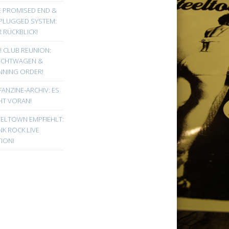
E PROMISED END &
PLUGGED SYSTEM:
 RÜCKBLICK!
! CLUB REUNION:
UCHTWAGEN &
NNING ORDER!
FANZINE-ARCHIV: ES
HT VORAN!
EELTOWN EMPFIEHLT:
K ROCK LIVE
ION!