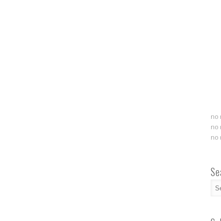
no 
no 
no 
Se