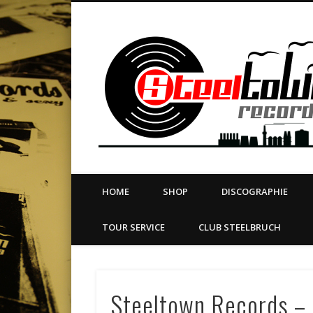
book
Twitter
Vimeo
Dribble
LinkedIn
LABEL | MERCH | PRINT | DIY | FANZINE | TOURSERVICE
HOME
SHOP
DISCOGRAPHIE
TOUR SERVICE
CLUB STEELBRUCH
Steeltown Records – 