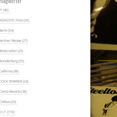
hlagwörter
7"
(40)
AGNOSTIC Front
(29)
Berlin
(54)
berliner Weisse
(27)
Bonecrusher
(25)
Brandenburg
(25)
California
(38)
COCK SPARRER
(24)
Contra Records
(38)
Cottbus
(26)
D.I.Y.
(110)