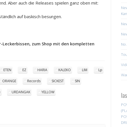
nd. Aber auch die Releases spielen ganz oben mit:
New
Kan
tändlich auf baskisch besungen.
New
New
er-Leckerbissen, zum Shop mit den kompletten
No 
Tou
Vid
ETEN
EZ
HARIA
KALEKO
LIM
Lp
Wa
ORANGE
Records
SICKEST
SIN
e
URDANGAK
YELLOW
la
PO
(PL
PO
DR