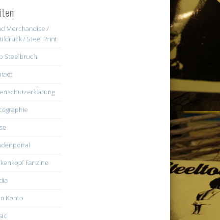
iten
d Merchandise /
tildruck / Steel Print
b Steelbruch
tact
enschutzerklärung
cographie
se
denportal
kenkopf Fanzine
dia
n Konto
ic