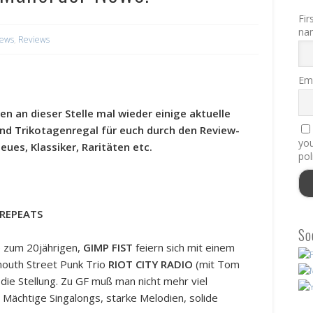
Fir
na
ews
,
Reviews
Ema
en an dieser Stelle mal wieder einige aktuelle
und Trikotagenregal für euch durch den Review-
you
ues, Klassiker, Raritäten etc.
pol
Y REPEATS
So
e zum 20jährigen,
GIMP FIST
feiern sich mit einem
mouth Street Punk Trio
RIOT CITY RADIO
(mit Tom
die Stellung. Zu GF muß man nicht mehr viel
 Mächtige Singalongs, starke Melodien, solide