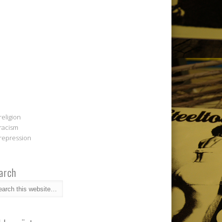
religion
racism
repression
arch