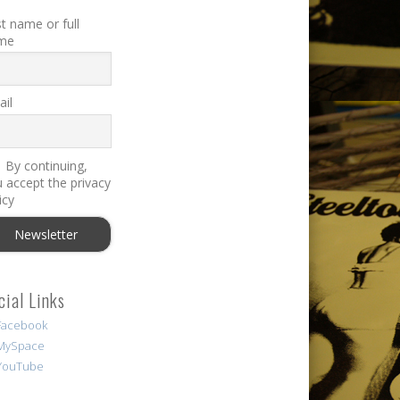
st name or full
me
il
By continuing,
 accept the privacy
icy
cial Links