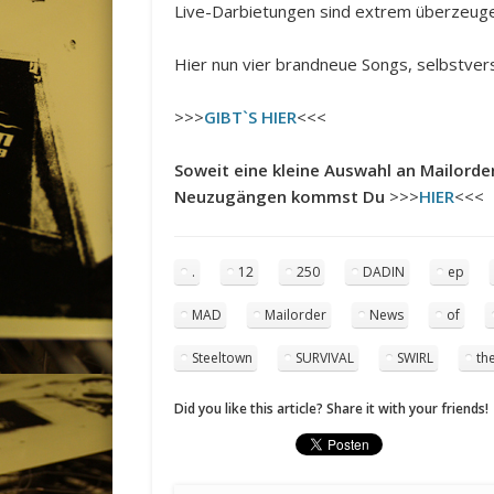
Live-Darbietungen sind extrem überzeuge
Hier nun vier brandneue Songs, selbstvers
>>>
GIBT`S HIER
<<<
Soweit eine kleine Auswahl an Mailord
Neuzugängen kommst Du
>>>
HIER
<<<
.
12
250
DADIN
ep
MAD
Mailorder
News
of
Steeltown
SURVIVAL
SWIRL
th
Did you like this article? Share it with your friends!