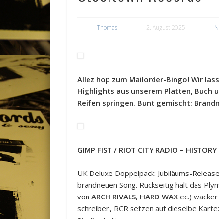
Thomas
2. August 2025
N
Allez hop zum Mailorder-Bingo! Wir lass
Highlights aus unserem Platten, Buch 
Reifen springen. Bunt gemischt: Brandne
GIMP FIST / RIOT CITY RADIO – HISTOR
UK Deluxe Doppelpack: Jubiläums-Releas
brandneuen Song. Rückseitig hält das Ply
von
ARCH RIVALS, HARD WAX
ec.) wacker 
schreiben, RCR setzen auf dieselbe Karte: