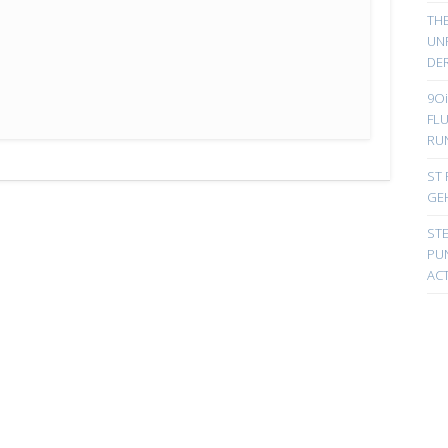
TH
UN
DER
9Oi
FL
RU
ST 
GE
ST
PUN
ACT