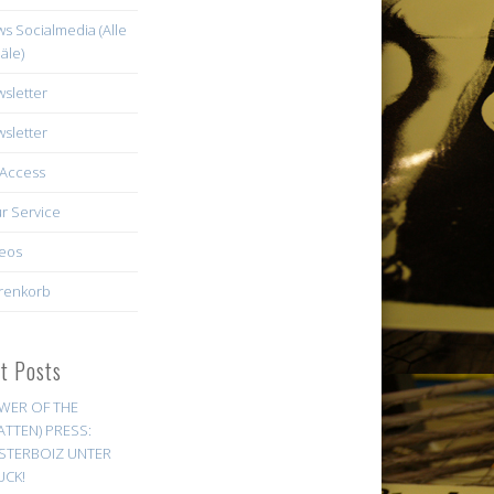
s Socialmedia (Alle
äle)
sletter
sletter
Access
r Service
eos
renkorb
st Posts
WER OF THE
ATTEN) PRESS:
STERBOIZ UNTER
UCK!