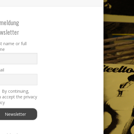
meldung
wsletter
st name or full
me
il
By continuing,
 accept the privacy
icy