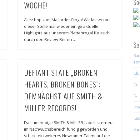
So
WOCHE!
Allez hop zum Mailorder-Bingo! Wir lassen an
dieser Stelle mal wieder einige aktuelle
Highlights aus unserem Plattenregal für euch
durch den Review-Reifen …
Se
Ban
Tex
DEFIANT STATE „BROKEN
Clu
HEARTS, BROKEN BONES”:
Con
DEMNÄCHST AUF SMITH &
Dat
MILLER RECORDS!
Dis
Kas
Das umtriebige SMITH & MILLER-Label ist erneut
im Nachwuchsbereich fündig geworden und
Kun
schickt ein weiteres Newcomer-Talent auf die