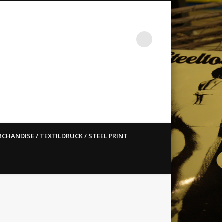
st ain`t dead so straight
CHANDISE / TEXTILDRUCK / STEEL PRINT