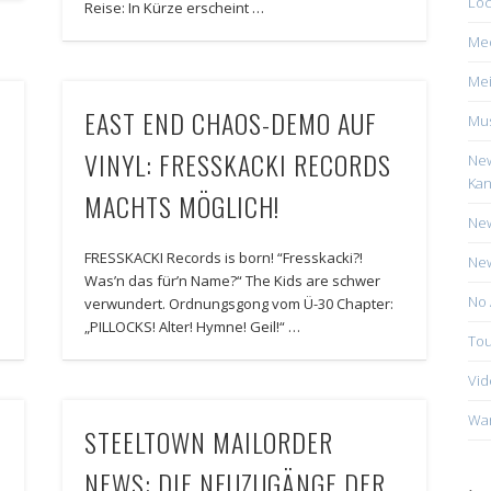
Loc
Reise: In Kürze erscheint …
Me
Mei
EAST END CHAOS-DEMO AUF
Mus
VINYL: FRESSKACKI RECORDS
New
Kan
MACHTS MÖGLICH!
New
FRESSKACKI Records is born! “Fresskacki?!
New
Was’n das für’n Name?“ The Kids are schwer
No 
verwundert. Ordnungsgong vom Ü-30 Chapter:
„PILLOCKS! Alter! Hymne! Geil!“ …
Tou
Vid
Wa
STEELTOWN MAILORDER
NEWS: DIE NEUZUGÄNGE DER