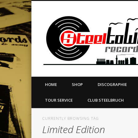
book
Twitter
Vimeo
Dribble
LinkedIn
LABEL | MERCH | PRINT | DIY | FANZINE | TOURSERVICE
HOME
SHOP
DISCOGRAPHIE
TOUR SERVICE
CLUB STEELBRUCH
CURRENTLY BROWSING TAG
Limited Edition