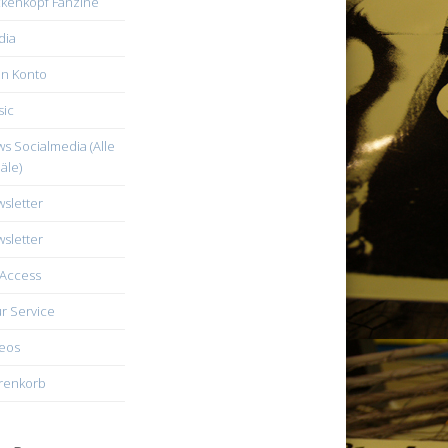
kenkopf Fanzine
dia
n Konto
ic
s Socialmedia (Alle
äle)
sletter
sletter
Access
r Service
eos
renkorb