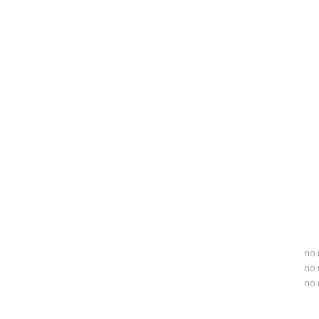
no 
no 
no 