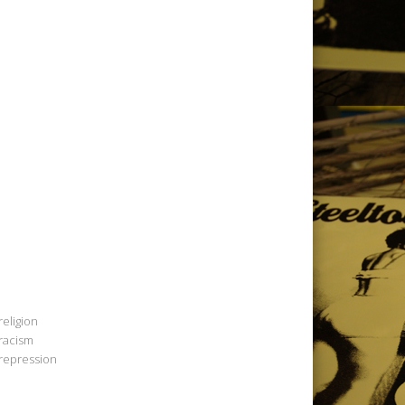
religion
racism
repression