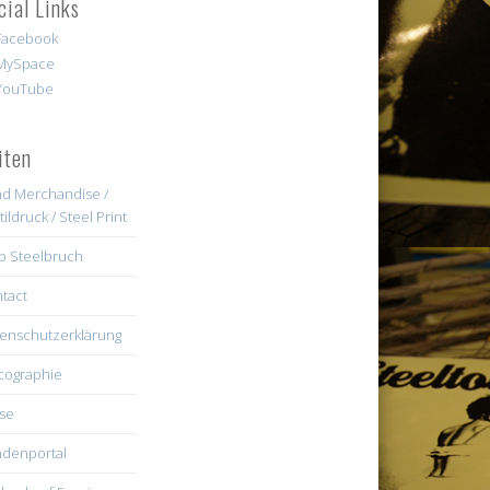
cial Links
iten
d Merchandise /
tildruck / Steel Print
b Steelbruch
tact
enschutzerklärung
cographie
se
denportal