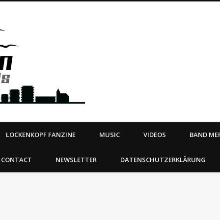
Steeltown Records – Ea
 | BOOKING
ahead
LOCKENKOPF FANZINE
MUSIC
VIDEOS
BAND MER
CONTACT
NEWSLETTER
DATENSCHUTZERKLÄRUNG