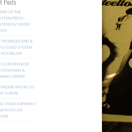
st Posts
WER OF THE
ATTEN) PRESS:
STERBOIZ UNTER
UCK!
E PROMISED END &
PLUGGED SYSTEM:
 RÜCKBLICK!
! CLUB REUNION:
UCHTWAGEN &
NNING ORDER!
FANZINE-ARCHIV: ES
HT VORAN!
EELTOWN EMPFIEHLT:
K ROCK LIVE
ION!