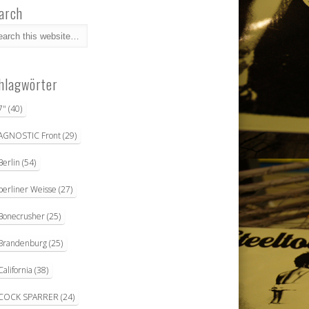
arch
hlagwörter
7"
(40)
AGNOSTIC Front
(29)
Berlin
(54)
berliner Weisse
(27)
Bonecrusher
(25)
Brandenburg
(25)
California
(38)
COCK SPARRER
(24)