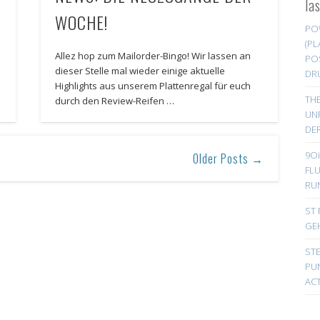
la
WOCHE!
PO
(PL
Allez hop zum Mailorder-Bingo! Wir lassen an
PO
dieser Stelle mal wieder einige aktuelle
DR
Highlights aus unserem Plattenregal für euch
TH
durch den Review-Reifen …
UN
DER
9Oi
Older Posts →
FL
RU
ST 
GE
ST
PUN
ACT