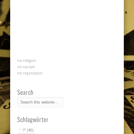
no religion
no racism
no repression
Search
Schlagwörter
7"
(40)