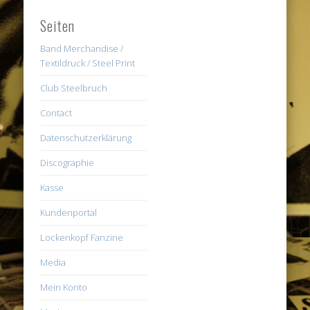
Seiten
Band Merchandise /
Textildruck / Steel Print
Club Steelbruch
Contact
Datenschutzerklärung
Discographie
Kasse
Kundenportal
Lockenkopf Fanzine
Media
Mein Konto