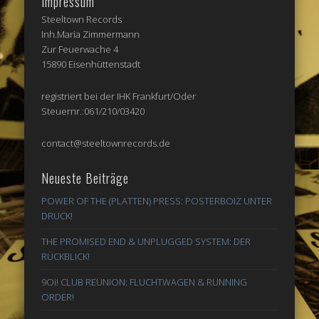
Impressum
Steeltown Records
Inh.Maria Zimmermann
Zur Feuerwache 4
15890 Eisenhüttenstadt
registriert bei der IHK Frankfurt/Oder
Steuernr.:061/210/03420
contact@steeltownrecords.de
Neueste Beiträge
POWER OF THE (PLATTEN) PRESS: POSTERBOIZ UNTER
DRUCK!
THE PROMISED END & UNPLUGGED SYSTEM: DER
RÜCKBLICK!
9Oi! CLUB REUNION: FLUCHTWAGEN & RUNNING
ORDER!