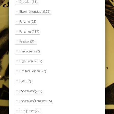
Dresden
(51)
Eisenhüttenstadt
(326)
Fanzine
(62)
Fanzines
(117)
Festival
(31)
Hardcore
(227)
High Society
(32)
Limited Edition
(27)
Live
(37)
Lockenkopf
(202)
Lockenkopf Fanzine
(25)
Lord James
(27)