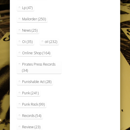
Lp
(47)
Mailorder
(250)
News
(25)
Oi
(35)
oi!
(232)
Online Shop
(164)
Pirates Press Records
(34)
Punishable Act
(28)
Punk
(241)
Punk Rock
(99)
Records
(54)
Review
(23)