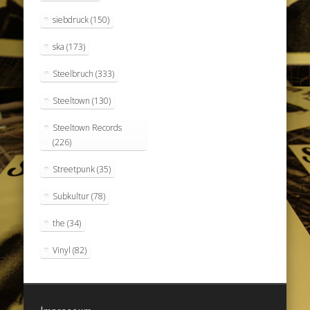
siebdruck
(150)
ska
(173)
Steelbruch
(333)
Steeltown
(130)
Steeltown Records
(226)
Streetpunk
(35)
Subkultur
(78)
the
(34)
Vinyl
(82)