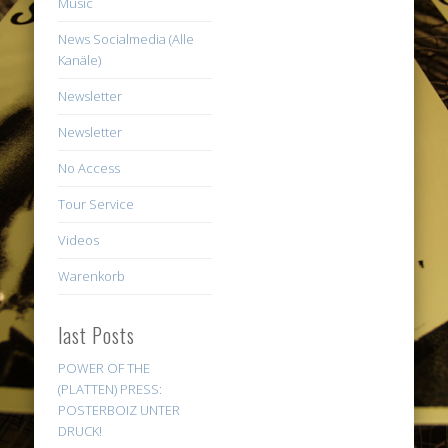
Music
News Socialmedia (Alle
Kanäle)
Newsletter
Newsletter
No Access
Tour Service
Videos
Warenkorb
last Posts
POWER OF THE
(PLATTEN) PRESS:
POSTERBOIZ UNTER
DRUCK!