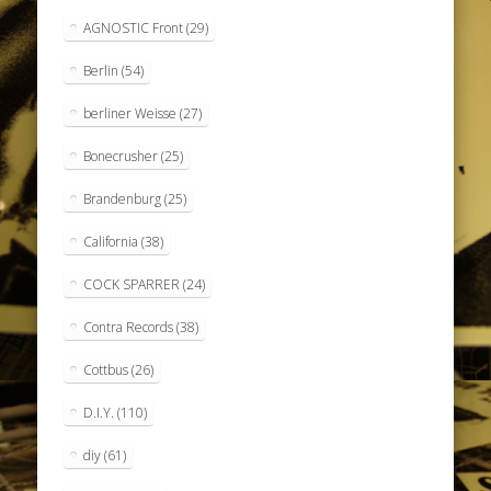
AGNOSTIC Front
(29)
Berlin
(54)
berliner Weisse
(27)
Bonecrusher
(25)
Brandenburg
(25)
California
(38)
COCK SPARRER
(24)
Contra Records
(38)
Cottbus
(26)
D.I.Y.
(110)
diy
(61)