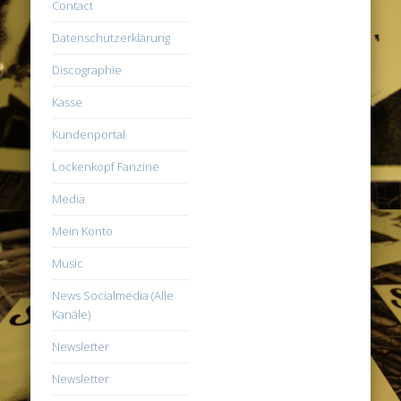
Contact
Datenschutzerklärung
Discographie
Kasse
Kundenportal
Lockenkopf Fanzine
Media
Mein Konto
Music
News Socialmedia (Alle
Kanäle)
Newsletter
Newsletter