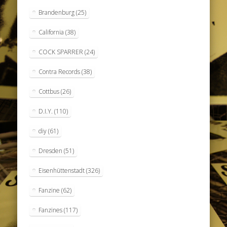
Brandenburg
(25)
California
(38)
COCK SPARRER
(24)
Contra Records
(38)
Cottbus
(26)
D.I.Y.
(110)
diy
(61)
Dresden
(51)
Eisenhüttenstadt
(326)
Fanzine
(62)
Fanzines
(117)