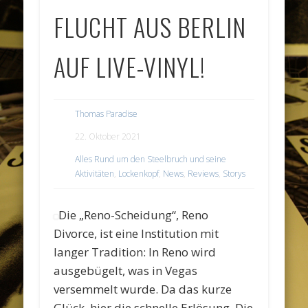
FLUCHT AUS BERLIN
AUF LIVE-VINYL!
Thomas Paradise
22. Oktober 2021
Alles Rund um den Steelbruch und seine
Aktivitäten
,
Lockenkopf
,
News
,
Reviews
,
Storys
Die „Reno-Scheidung“, Reno
Divorce, ist eine Institution mit
langer Tradition: In Reno wird
ausgebügelt, was in Vegas
versemmelt wurde. Da das kurze
Glück, hier die schnelle Erlösung. Die