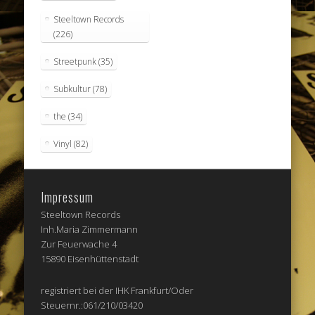
Steeltown Records
(226)
Streetpunk
(35)
Subkultur
(78)
the
(34)
Vinyl
(82)
Impressum
Steeltown Records
Inh.Maria Zimmermann
Zur Feuerwache 4
15890 Eisenhüttenstadt
registriert bei der IHK Frankfurt/Oder
Steuernr.:061/210/03420