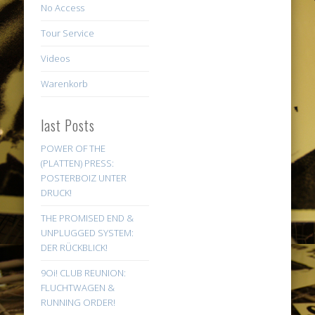
No Access
Tour Service
Videos
Warenkorb
last Posts
POWER OF THE
(PLATTEN) PRESS:
POSTERBOIZ UNTER
DRUCK!
THE PROMISED END &
UNPLUGGED SYSTEM:
DER RÜCKBLICK!
9Oi! CLUB REUNION:
FLUCHTWAGEN &
RUNNING ORDER!