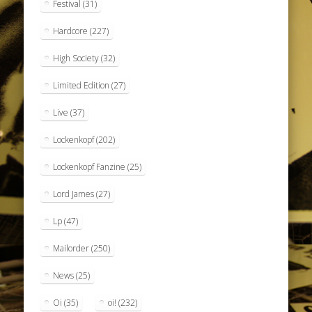
Festival
(31)
Hardcore
(227)
High Society
(32)
Limited Edition
(27)
Live
(37)
Lockenkopf
(202)
Lockenkopf Fanzine
(25)
Lord James
(27)
Lp
(47)
Mailorder
(250)
News
(25)
Oi
(35)
oi!
(232)