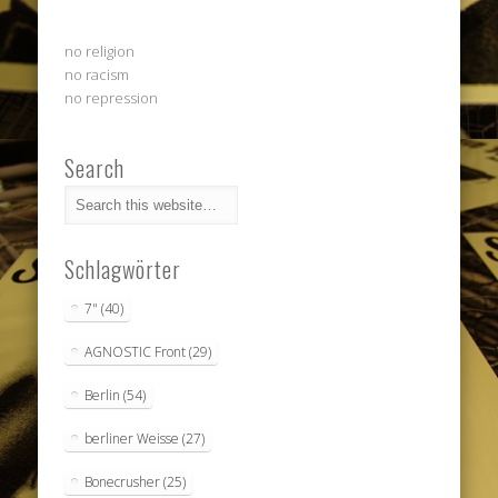
no religion
no racism
no repression
Search
Schlagwörter
7"
(40)
AGNOSTIC Front
(29)
Berlin
(54)
berliner Weisse
(27)
Bonecrusher
(25)