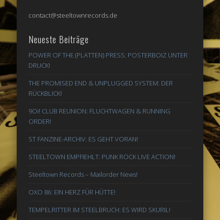
contact@steeltownrecords.de
Neueste Beiträge
POWER OF THE (PLATTEN) PRESS: POSTERBOIZ UNTER
DRUCK!
THE PROMISED END & UNPLUGGED SYSTEM: DER
RÜCKBLICK!
9Oi! CLUB REUNION: FLUCHTWAGEN & RUNNING
ORDER!
ST FANZINE-ARCHIV: ES GEHT VORAN!
STEELTOWN EMPFIEHLT: PUNK ROCK LIVE ACTION!
Steeltown Records – Mailorder News!
OXO 86: EIN HERZ FÜR HÜTTE!
TEMPELRITTER IM STEELBRUCH: ES WIRD SKURIL!