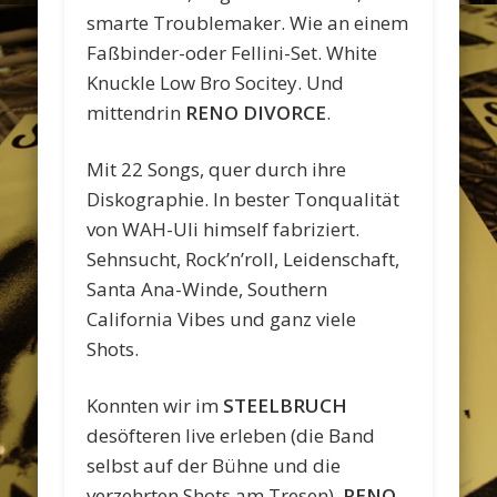
smarte Troublemaker. Wie an einem
Faßbinder-oder Fellini-Set. White
Knuckle Low Bro Socitey. Und
mittendrin
RENO DIVORCE
.
Mit 22 Songs, quer durch ihre
Diskographie. In bester Tonqualität
von WAH-Uli himself fabriziert.
Sehnsucht, Rock’n’roll, Leidenschaft,
Santa Ana-Winde, Southern
California Vibes und ganz viele
Shots.
Konnten wir im
STEELBRUCH
desöfteren live erleben (die Band
selbst auf der Bühne und die
verzehrten Shots am Tresen),
RENO