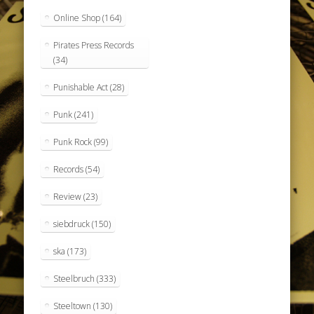
Online Shop
(164)
Pirates Press Records
(34)
Punishable Act
(28)
Punk
(241)
Punk Rock
(99)
Records
(54)
Review
(23)
siebdruck
(150)
ska
(173)
Steelbruch
(333)
Steeltown
(130)