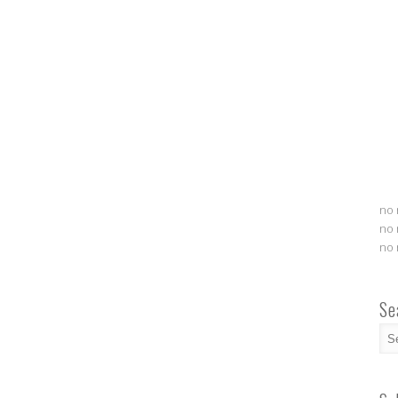
no 
no 
no 
Se