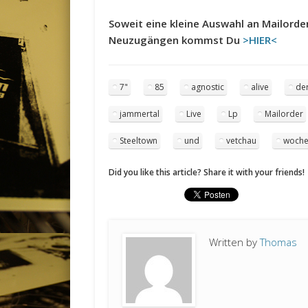
Soweit eine kleine Auswahl an Mailord
Neuzugängen kommst Du
>HIER<
7"
85
agnostic
alive
de
jammertal
Live
Lp
Mailorder
Steeltown
und
vetchau
woch
Did you like this article? Share it with your friends!
Written by
Thomas