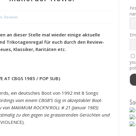
Fir
na
s
,
Reviews
en an dieser Stelle mal wieder einige aktuelle
Ema
und Trikotagenregal für euch durch den Review-
ues, Klassiker, Raritäten etc.
you
pol
VE AT CBGS 1985 / POP SUB)
Nerds, ein deutsches Boot von 1992 mit 8 Songs
cordings vom einem CBGB’S Gig in akzeptabler Boot-
So
iv von MAXIMUM ROCK’N’ROLL # 21 (Januar 1985)
rstmalig zu den gegen sie grassierenden Gerüchten und
VIOLENCE).