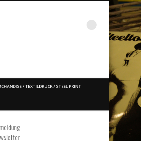
st ain`t dead so straight
CHANDISE / TEXTILDRUCK / STEEL PRINT
meldung
wsletter