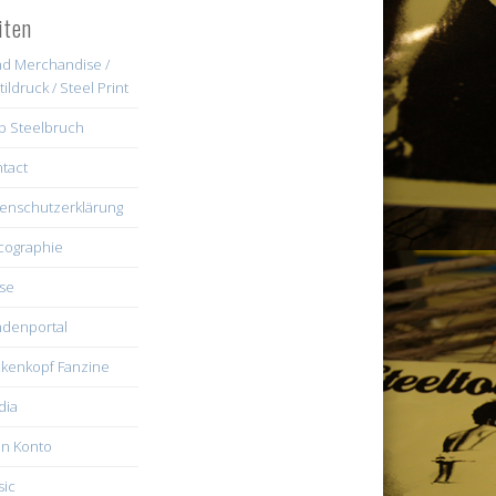
iten
d Merchandise /
tildruck / Steel Print
b Steelbruch
tact
enschutzerklärung
cographie
se
denportal
kenkopf Fanzine
dia
n Konto
ic