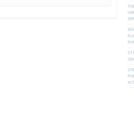
TH
UN
DER
9Oi
FL
RU
ST 
GE
ST
PUN
ACT