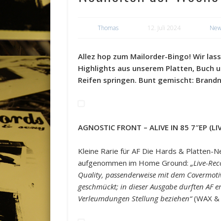
Thomas
12. Juli 2024
New
Allez hop zum Mailorder-Bingo! Wir lass
Highlights aus unserem Platten, Buch 
Reifen springen. Bunt gemischt: Brandne
AGNOSTIC FRONT – ALIVE IN 85 7″EP (LI
Kleine Rarie für AF Die Hards & Platten-
aufgenommen im Home Ground:
„Live-Re
Quality, passenderweise mit dem Covermot
geschmückt; in dieser Ausgabe durften AF e
Verleumdungen Stellung beziehen“
(WAX & 