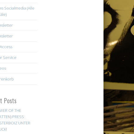
s Socialmedia (Alle
äle)
sletter
sletter
Access
r Service
eos
renkorb
st Posts
WER OF THE
ATTEN) PRESS:
STERBOIZ UNTER
UCK!