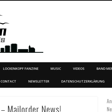
Steeltown Records – Ea
 | BOOKING
ahead
LOCKENKOPF FANZINE
MUSIC
VIDEOS
BAND MER
CONTACT
NEWSLETTER
DATENSCHUTZERKLÄRUNG
An
 – Mailorder News!
Ne