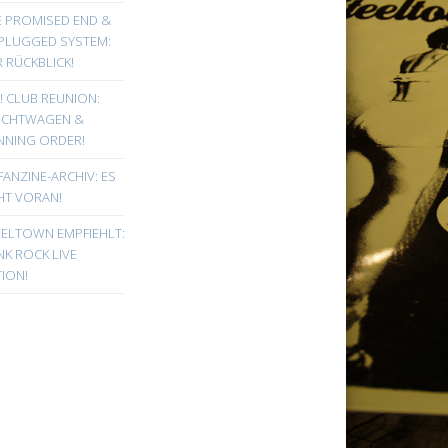
E PROMISED END &
PLUGGED SYSTEM:
 RÜCKBLICK!
! CLUB REUNION:
UCHTWAGEN &
NNING ORDER!
FANZINE-ARCHIV: ES
HT VORAN!
EELTOWN EMPFIEHLT:
K ROCK LIVE
ION!