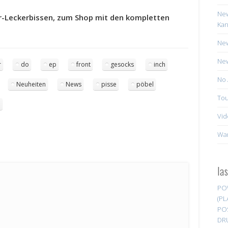
New
er-Leckerbissen, zum Shop mit den kompletten
Kan
New
New
r
do
ep
front
gesocks
inch
No 
Neuheiten
News
pisse
pöbel
Tou
e
Vid
Wa
la
PO
(PL
PO
DR