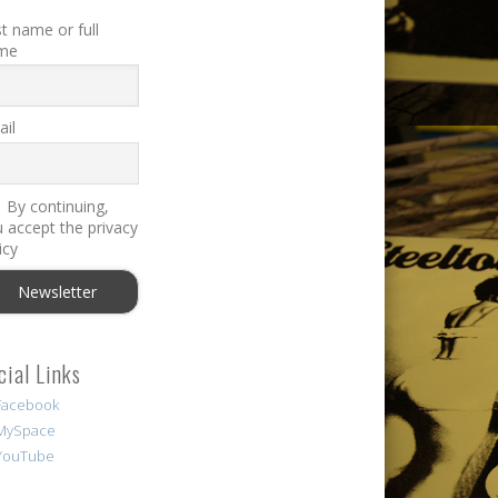
st name or full
me
il
By continuing,
 accept the privacy
icy
cial Links