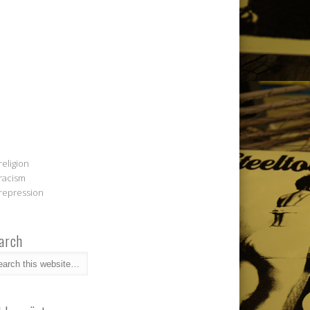
religion
racism
repression
arch