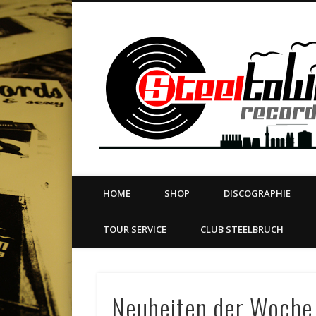
book
Twitter
Vimeo
Dribble
LinkedIn
LABEL | MERCH | PRINT | DIY | FANZINE | TOURSERVICE
HOME
SHOP
DISCOGRAPHIE
TOUR SERVICE
CLUB STEELBRUCH
Neuheiten der Woche