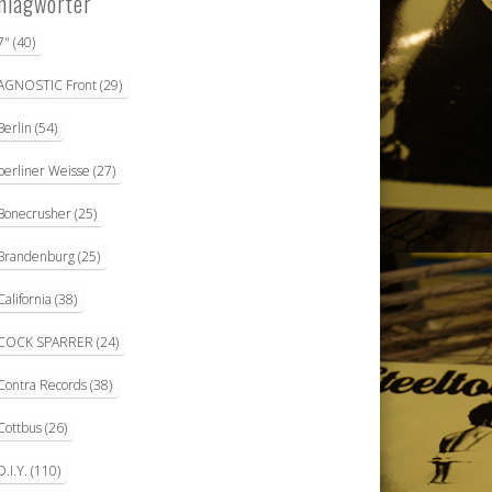
hlagwörter
7"
(40)
AGNOSTIC Front
(29)
Berlin
(54)
berliner Weisse
(27)
Bonecrusher
(25)
Brandenburg
(25)
California
(38)
COCK SPARRER
(24)
Contra Records
(38)
Cottbus
(26)
D.I.Y.
(110)