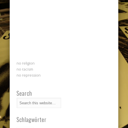
no religion
no racism
no repression
Search
Schlagwörter