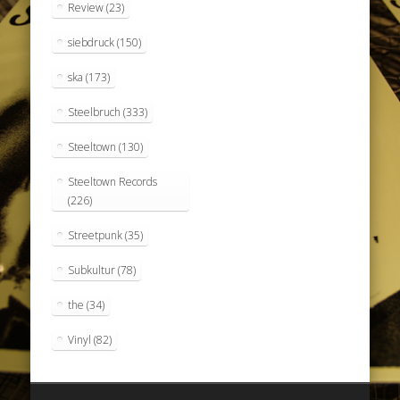
Review
(23)
siebdruck
(150)
ska
(173)
Steelbruch
(333)
Steeltown
(130)
Steeltown Records
(226)
Streetpunk
(35)
Subkultur
(78)
the
(34)
Vinyl
(82)