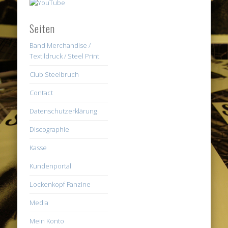
Seiten
Band Merchandise /
Textildruck / Steel Print
Club Steelbruch
Contact
Datenschutzerklärung
Discographie
Kasse
Kundenportal
Lockenkopf Fanzine
Media
Mein Konto