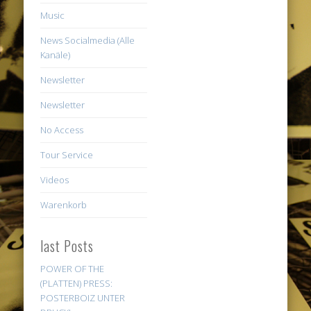
Music
News Socialmedia (Alle
Kanäle)
Newsletter
Newsletter
No Access
Tour Service
Videos
Warenkorb
last Posts
POWER OF THE
(PLATTEN) PRESS:
POSTERBOIZ UNTER