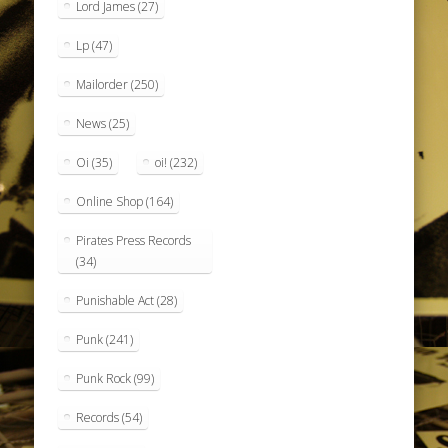
Lord James
(27)
Lp
(47)
Mailorder
(250)
News
(25)
Oi
(35)
oi!
(232)
Online Shop
(164)
Pirates Press Records
(34)
Punishable Act
(28)
Punk
(241)
Punk Rock
(99)
Records
(54)