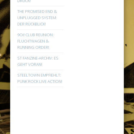
DRUCK!
THE PROMISED END &
UNPLUGGED SYSTEM:
DER RÜCKBLICK!
9Oi! CLUB REUNION:
FLUCHTWAGEN &
RUNNING ORDER!
ST FANZINE-ARCHIV: ES
GEHT VORAN!
STEELTOWN EMPFIEHLT:
PUNK ROCK LIVE ACTION!