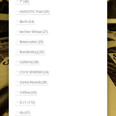
7"
(40)
AGNOSTIC Front
(29)
Berlin
(54)
berliner Weisse
(27)
Bonecrusher
(25)
Brandenburg
(25)
California
(38)
COCK SPARRER
(24)
Contra Records
(38)
Cottbus
(26)
D.I.Y.
(110)
diy
(61)