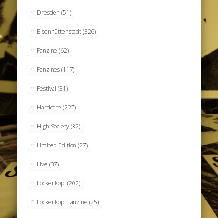
Dresden
(51)
Eisenhüttenstadt
(326)
Fanzine
(62)
Fanzines
(117)
Festival
(31)
Hardcore
(227)
High Society
(32)
Limited Edition
(27)
Live
(37)
Lockenkopf
(202)
Lockenkopf Fanzine
(25)