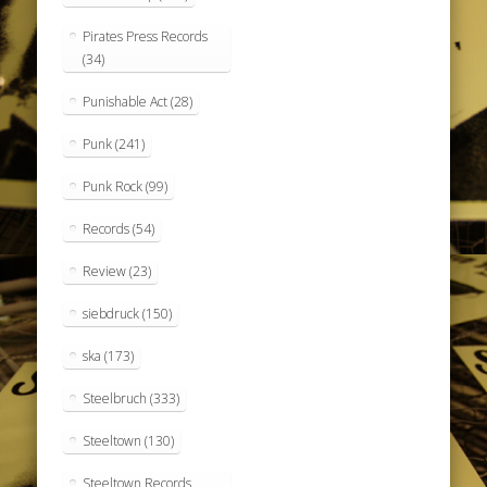
Pirates Press Records
(34)
Punishable Act
(28)
Punk
(241)
Punk Rock
(99)
Records
(54)
Review
(23)
siebdruck
(150)
ska
(173)
Steelbruch
(333)
Steeltown
(130)
Steeltown Records