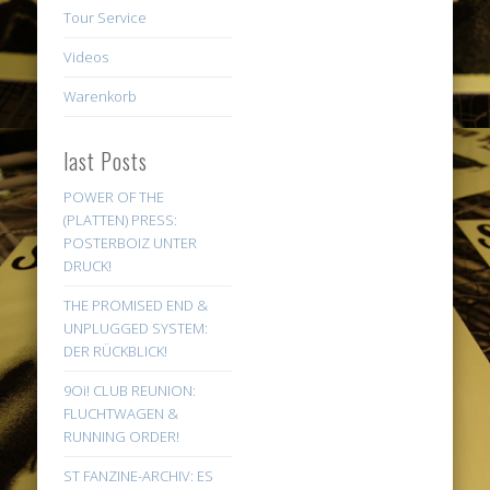
Tour Service
Videos
Warenkorb
last Posts
POWER OF THE
(PLATTEN) PRESS:
POSTERBOIZ UNTER
DRUCK!
THE PROMISED END &
UNPLUGGED SYSTEM:
DER RÜCKBLICK!
9Oi! CLUB REUNION:
FLUCHTWAGEN &
RUNNING ORDER!
ST FANZINE-ARCHIV: ES