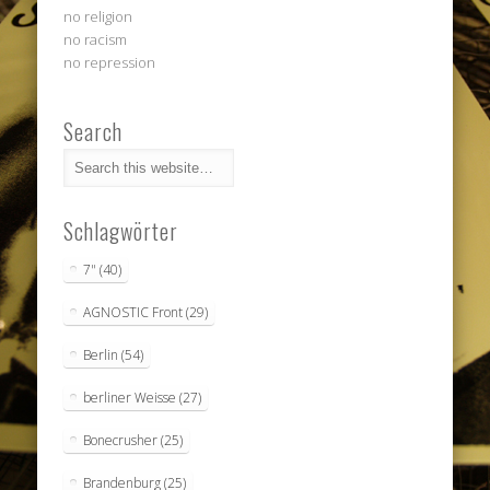
no religion
no racism
no repression
Search
Schlagwörter
7"
(40)
AGNOSTIC Front
(29)
Berlin
(54)
berliner Weisse
(27)
Bonecrusher
(25)
Brandenburg
(25)