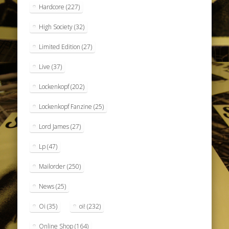
Hardcore
(227)
High Society
(32)
Limited Edition
(27)
Live
(37)
Lockenkopf
(202)
Lockenkopf Fanzine
(25)
Lord James
(27)
Lp
(47)
Mailorder
(250)
News
(25)
Oi
(35)
oi!
(232)
Online Shop
(164)