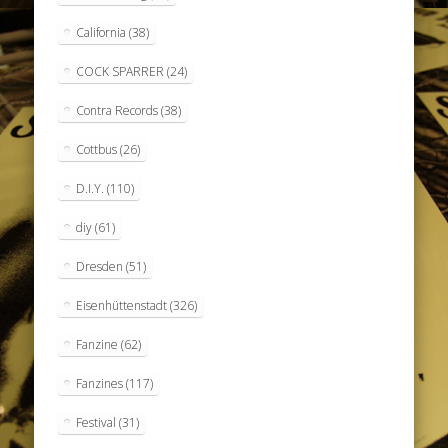
California
(38)
COCK SPARRER
(24)
Contra Records
(38)
Cottbus
(26)
D.I.Y.
(110)
diy
(61)
Dresden
(51)
Eisenhüttenstadt
(326)
Fanzine
(62)
Fanzines
(117)
Festival
(31)