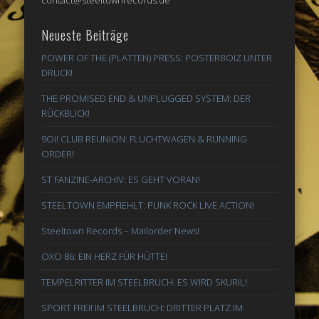
contact@steeltownrecords.de
Neueste Beiträge
POWER OF THE (PLATTEN) PRESS: POSTERBOIZ UNTER
DRUCK!
THE PROMISED END & UNPLUGGED SYSTEM: DER
RÜCKBLICK!
9Oi! CLUB REUNION: FLUCHTWAGEN & RUNNING
ORDER!
ST FANZINE-ARCHIV: ES GEHT VORAN!
STEELTOWN EMPFIEHLT: PUNK ROCK LIVE ACTION!
Steeltown Records – Mailorder News!
OXO 86: EIN HERZ FÜR HÜTTE!
TEMPELRITTER IM STEELBRUCH: ES WIRD SKURIL!
SPORT FREI! IM STEELBRUCH: DRITTER PLATZ IM