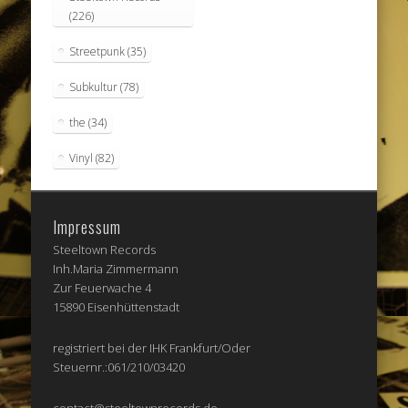
(226)
Streetpunk
(35)
Subkultur
(78)
the
(34)
Vinyl
(82)
Impressum
Steeltown Records
Inh.Maria Zimmermann
Zur Feuerwache 4
15890 Eisenhüttenstadt
registriert bei der IHK Frankfurt/Oder
Steuernr.:061/210/03420