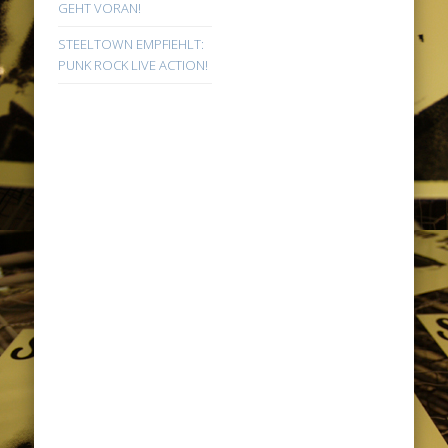
GEHT VORAN!
STEELTOWN EMPFIEHLT:
PUNK ROCK LIVE ACTION!