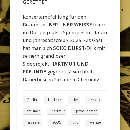
GERETTET!
Konzertempfehlung für den
Dezember:
BERLINER WEISSE
feiern
im Doppelpack: 25jähriges Jubiläum
und Jahresabschluß 2025. Als Gast
hat man sich
SOKO DURST
-Dirk mit
seinem grandiosen
Sideprojekt
HARTMUT UND
FREUNDE
gegönnt. Zwerchfell-
Dauerbeschuß made in Chemnitz.
Berlin
berliner
der
freude
freunde
hartmut
produzenten
Silvester
SO36
und
weisse