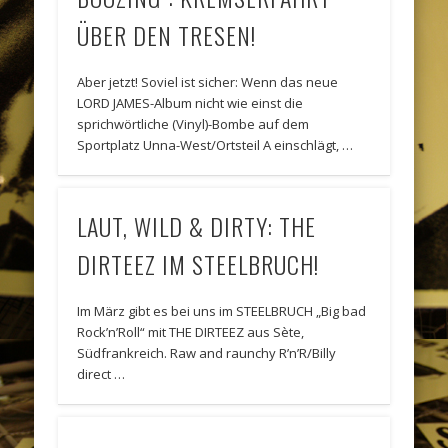
ÜBER DEN TRESEN!
Aber jetzt! Soviel ist sicher: Wenn das neue
LORD JAMES-Album nicht wie einst die
sprichwörtliche (Vinyl)-Bombe auf dem
Sportplatz Unna-West/Ortsteil A einschlägt, …
LAUT, WILD & DIRTY: THE
DIRTEEZ IM STEELBRUCH!
Im März gibt es bei uns im STEELBRUCH „Big bad
Rock’n’Roll“ mit THE DIRTEEZ aus Sète,
Südfrankreich. Raw and raunchy R’n’R/Billy
direct …