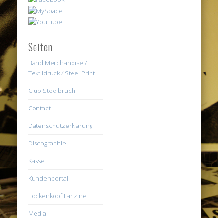
Seiten
Band Merchandise /
Textildruck / Steel Print
Club Steelbruch
Contact
Datenschutzerklärung
Discographie
Kasse
Kundenportal
Lockenkopf Fanzine
Media