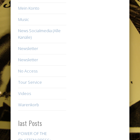
Mein Konto
Music
News Socialmedia (Alle
Kanäle)
Newsletter
Newsletter
No Access
Tour Service
Videos
Warenkorb
last Posts
POWER OF THE