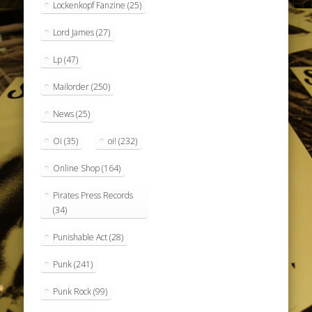
Lockenkopf Fanzine
(25)
Lord James
(27)
Lp
(47)
Mailorder
(250)
News
(25)
Oi
(35)
oi!
(232)
Online Shop
(164)
Pirates Press Records
(34)
Punishable Act
(28)
Punk
(241)
Punk Rock
(99)