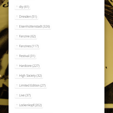
diy
(61)
Dresden
(51)
Eisenhüttenstadt
(326)
Fanzine
(62)
Fanzines
(117)
Festival
(31)
Hardcore
(227)
High Society
(32)
Limited Edition
(27)
Live
(37)
Lockenkopf
(202)