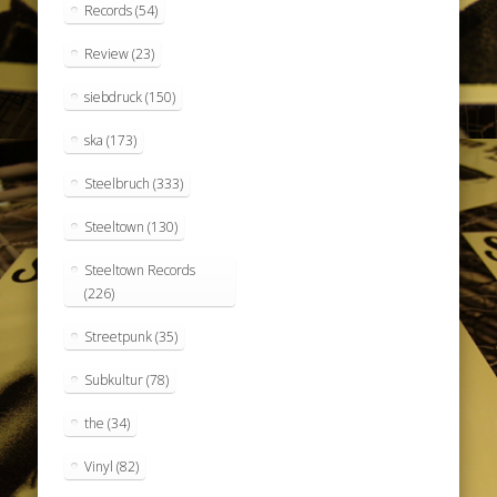
Records
(54)
Review
(23)
siebdruck
(150)
ska
(173)
Steelbruch
(333)
Steeltown
(130)
Steeltown Records
(226)
Streetpunk
(35)
Subkultur
(78)
the
(34)
Vinyl
(82)