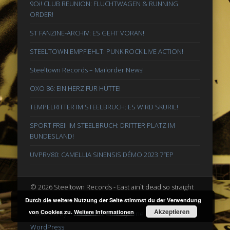
9Oi! CLUB REUNION: FLUCHTWAGEN & RUNNING
ORDER!
ST FANZINE-ARCHIV: ES GEHT VORAN!
STEELTOWN EMPFIEHLT: PUNK ROCK LIVE ACTION!
Steeltown Records – Mailorder News!
OXO 86: EIN HERZ FÜR HÜTTE!
TEMPELRITTER IM STEELBRUCH: ES WIRD SKURIL!
SPORT FREI! IM STEELBRUCH: DRITTER PLATZ IM
BUNDESLAND!
UVPRV80: CAMELLIA SINENSIS DÉMO 2023 7″EP
© 2026 Steeltown Records - East ain`t dead so straight
ahead
Durch die weitere Nutzung der Seite stimmst du der Verwendung
Akzeptieren
von Cookies zu.
Weitere Informationen
Powered by
Pinboard Theme
by
One Designs
and
WordPress