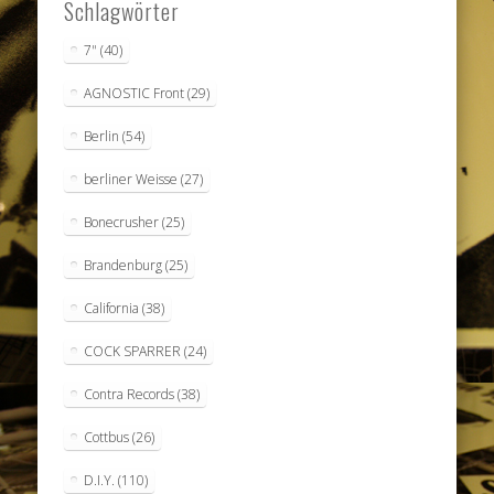
Schlagwörter
7"
(40)
AGNOSTIC Front
(29)
Berlin
(54)
berliner Weisse
(27)
Bonecrusher
(25)
Brandenburg
(25)
California
(38)
COCK SPARRER
(24)
Contra Records
(38)
Cottbus
(26)
D.I.Y.
(110)