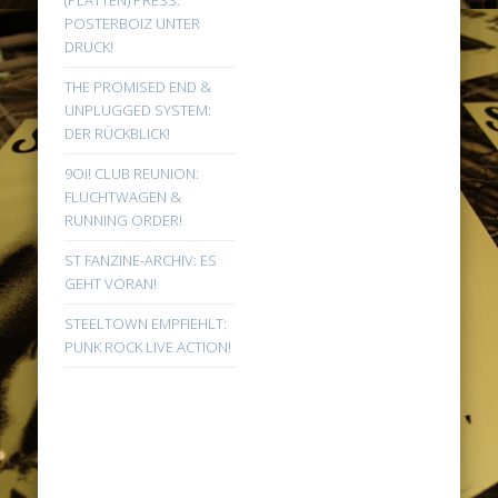
(PLATTEN) PRESS:
POSTERBOIZ UNTER
DRUCK!
THE PROMISED END &
UNPLUGGED SYSTEM:
DER RÜCKBLICK!
9Oi! CLUB REUNION:
FLUCHTWAGEN &
RUNNING ORDER!
ST FANZINE-ARCHIV: ES
GEHT VORAN!
STEELTOWN EMPFIEHLT:
PUNK ROCK LIVE ACTION!