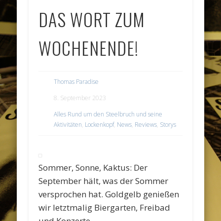
DAS WORT ZUM
WOCHENENDE!
Thomas Paradise
8. September 2023
Alles Rund um den Steelbruch und seine
Aktivitäten
,
Lockenkopf
,
News
,
Reviews
,
Storys
Sommer, Sonne, Kaktus: Der
September hält, was der Sommer
versprochen hat. Goldgelb genießen
wir letztmalig Biergarten, Freibad
und Konzerte.