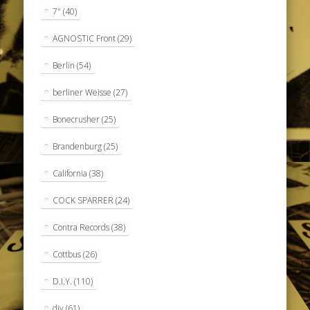
7"
(40)
AGNOSTIC Front
(29)
Berlin
(54)
berliner Weisse
(27)
Bonecrusher
(25)
Brandenburg
(25)
California
(38)
COCK SPARRER
(24)
Contra Records
(38)
Cottbus
(26)
D.I.Y.
(110)
diy
(61)