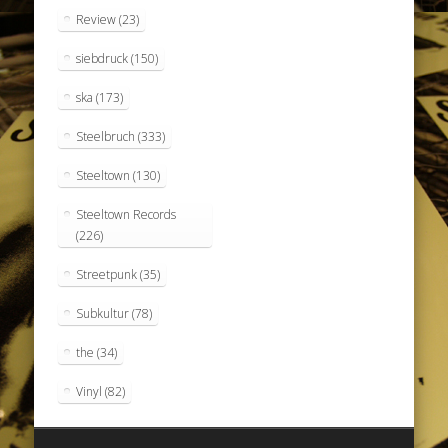
Review
(23)
siebdruck
(150)
ska
(173)
Steelbruch
(333)
Steeltown
(130)
Steeltown Records
(226)
Streetpunk
(35)
Subkultur
(78)
the
(34)
Vinyl
(82)