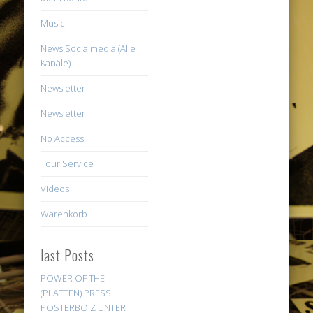
Music
News Socialmedia (Alle
Kanäle)
Newsletter
Newsletter
No Access
Tour Service
Videos
Warenkorb
last Posts
POWER OF THE
(PLATTEN) PRESS:
POSTERBOIZ UNTER