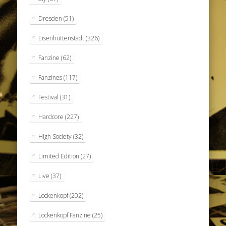
Dresden
(51)
Eisenhüttenstadt
(326)
Fanzine
(62)
Fanzines
(117)
Festival
(31)
Hardcore
(227)
High Society
(32)
Limited Edition
(27)
Live
(37)
Lockenkopf
(202)
Lockenkopf Fanzine
(25)