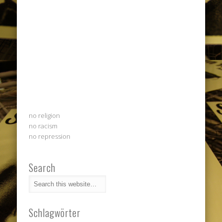
no religion
no racism
no repression
Search
Schlagwörter