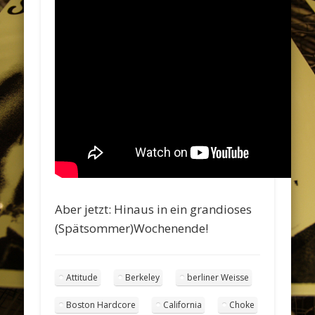
Aber jetzt: Hinaus in ein grandioses
(Spätsommer)Wochenende!
Attitude
Berkeley
berliner Weisse
Boston Hardcore
California
Choke