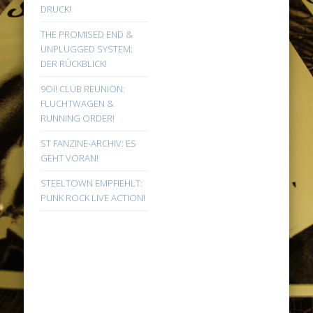
DRUCK!
THE PROMISED END &
UNPLUGGED SYSTEM:
DER RÜCKBLICK!
9Oi! CLUB REUNION:
FLUCHTWAGEN &
RUNNING ORDER!
ST FANZINE-ARCHIV: ES
GEHT VORAN!
STEELTOWN EMPFIEHLT:
PUNK ROCK LIVE ACTION!