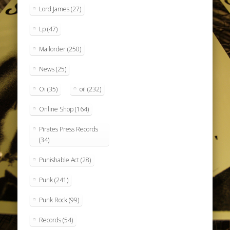
Lord James
(27)
Lp
(47)
Mailorder
(250)
News
(25)
Oi
(35)
oi!
(232)
Online Shop
(164)
Pirates Press Records
(34)
Punishable Act
(28)
Punk
(241)
Punk Rock
(99)
Records
(54)