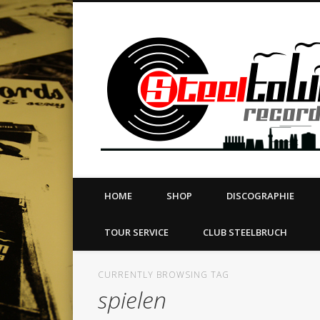
book
Twitter
Vimeo
Dribble
LinkedIn
LABEL | MERCH | PRINT | DIY | FANZINE | TOURSERVICE
HOME
SHOP
DISCOGRAPHIE
TOUR SERVICE
CLUB STEELBRUCH
CURRENTLY BROWSING TAG
spielen