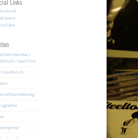
cial Links
iten
d Merchandise /
tildruck / Steel Print
b Steelbruch
tact
enschutzerklärung
cographie
se
denportal