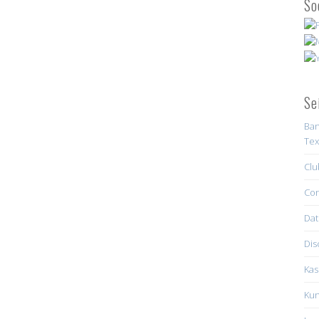
So
Se
Ban
Tex
Clu
Con
Dat
Dis
Kas
Kun