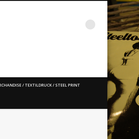
st ain`t dead so straight
CHANDISE / TEXTILDRUCK / STEEL PRINT