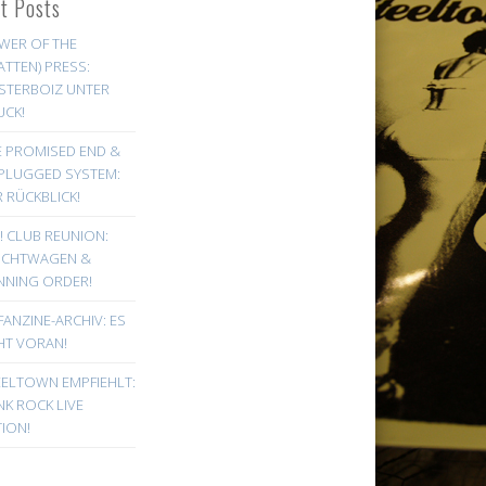
st Posts
WER OF THE
ATTEN) PRESS:
STERBOIZ UNTER
UCK!
E PROMISED END &
PLUGGED SYSTEM:
 RÜCKBLICK!
! CLUB REUNION:
UCHTWAGEN &
NNING ORDER!
FANZINE-ARCHIV: ES
HT VORAN!
EELTOWN EMPFIEHLT:
K ROCK LIVE
ION!