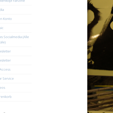
kenkopf Fanzine
dia
n Konto
ic
s Socialmedia (Alle
äle)
sletter
sletter
Access
r Service
eos
renkorb