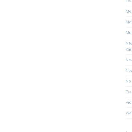
Loc
Me
Mei
Mus
New
Kan
New
New
No 
Tou
Vid
Wa