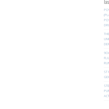
la
PO
(PL
PO
DR
TH
UN
DER
9Oi
FL
RU
ST 
GE
ST
PUN
ACT