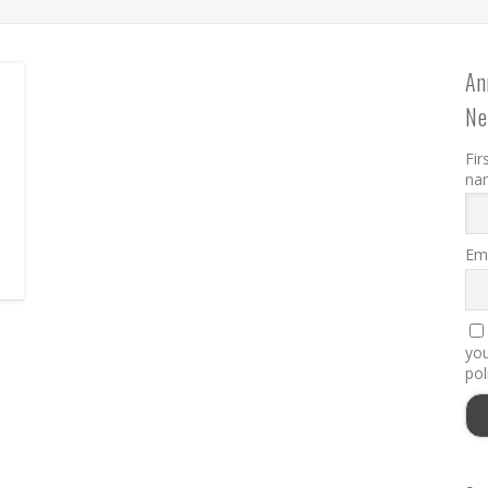
An
Ne
Fir
na
Ema
you
pol