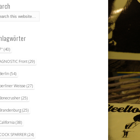
arch
hlagwörter
7"
(40)
AGNOSTIC Front
(29)
Berlin
(54)
berliner Weisse
(27)
Bonecrusher
(25)
Brandenburg
(25)
California
(38)
COCK SPARRER
(24)