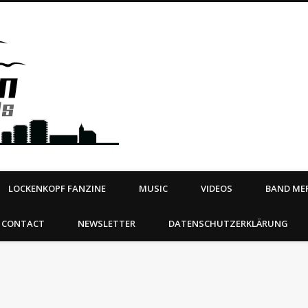
Steeltown Records – Ea
 | BOOKING
ahead
LOCKENKOPF FANZINE
MUSIC
VIDEOS
BAND MER
CONTACT
NEWSLETTER
DATENSCHUTZERKLÄRUNG