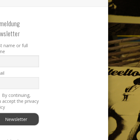
meldung
wsletter
st name or full
me
il
By continuing,
 accept the privacy
icy