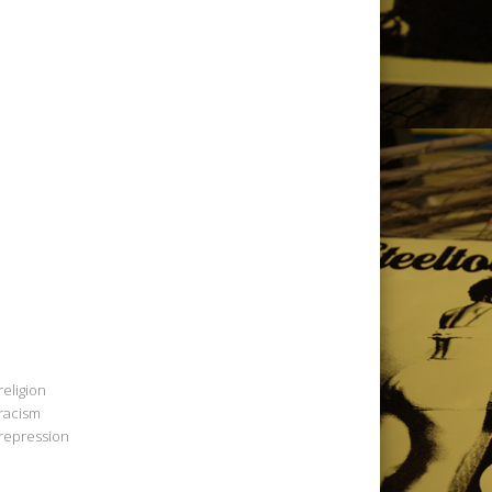
religion
racism
repression