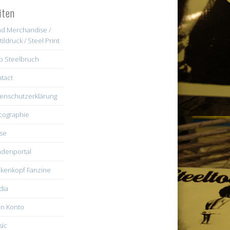
iten
d Merchandise /
tildruck / Steel Print
b Steelbruch
tact
enschutzerklärung
cographie
se
denportal
kenkopf Fanzine
dia
n Konto
ic