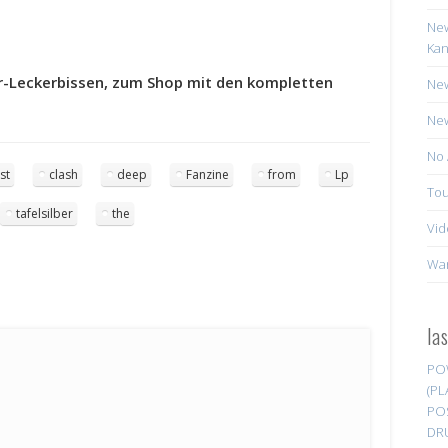
New
Kan
er-Leckerbissen, zum Shop mit den kompletten
New
New
No 
ast
clash
deep
Fanzine
from
Lp
Tou
tafelsilber
the
Vid
Wa
la
PO
(PL
PO
DR