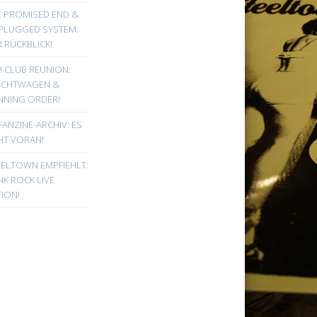
E PROMISED END &
PLUGGED SYSTEM:
 RÜCKBLICK!
! CLUB REUNION:
UCHTWAGEN &
NNING ORDER!
FANZINE-ARCHIV: ES
HT VORAN!
EELTOWN EMPFIEHLT:
K ROCK LIVE
ION!