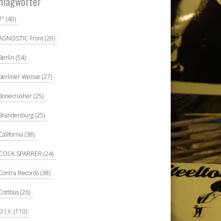
hlagwörter
7"
(40)
AGNOSTIC Front
(29)
Berlin
(54)
berliner Weisse
(27)
Bonecrusher
(25)
Brandenburg
(25)
California
(38)
COCK SPARRER
(24)
Contra Records
(38)
Cottbus
(26)
D.I.Y.
(110)