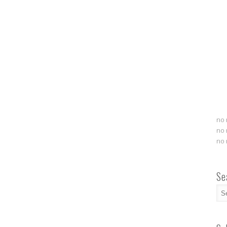
no 
no 
no 
Se