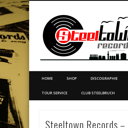
book
Twitter
Vimeo
Dribble
LinkedIn
LABEL | MERCH | PRINT | DIY | FANZINE | TOURSERVICE
HOME
SHOP
DISCOGRAPHIE
TOUR SERVICE
CLUB STEELBRUCH
Steeltown Records – 