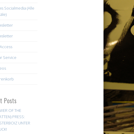
s Socialmedia (Alle
äle)
sletter
sletter
Access
r Service
eos
renkorb
st Posts
WER OF THE
ATTEN) PRESS:
STERBOIZ UNTER
UCK!