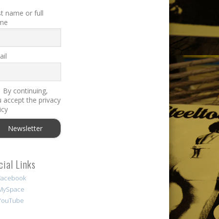
st name or full
me
il
By continuing,
 accept the privacy
icy
cial Links