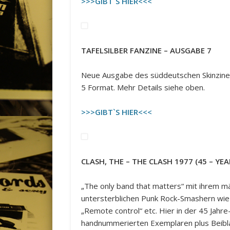
>>>GIBT`S HIER<<<
TAFELSILBER FANZINE – AUSGABE 7
Neue Ausgabe des süddeutschen Skinzines
5 Format. Mehr Details siehe oben.
>>>GIBT`S HIER<<<
CLASH, THE – THE CLASH 1977 (45 – YEAR
„The only band that matters“ mit ihrem m
untersterblichen Punk Rock-Smashern wie „L
„Remote control“ etc. Hier in der 45 Jahre
handnummerierten Exemplaren plus Beibla