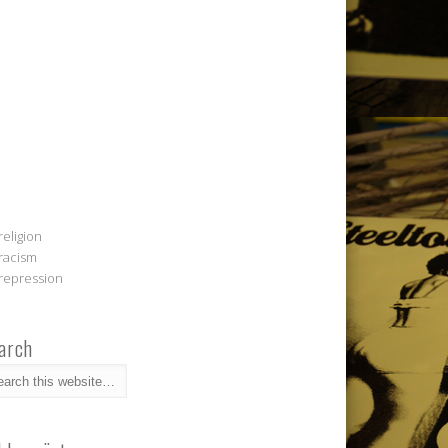
religion
racism
repression
arch