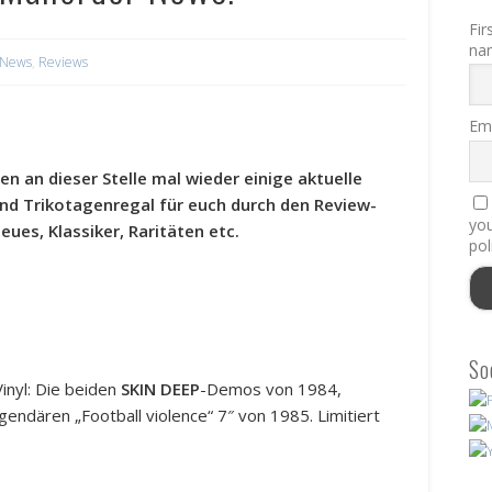
Fir
na
News
,
Reviews
Ema
en an dieser Stelle mal wieder einige aktuelle
und Trikotagenregal für euch durch den Review-
you
ues, Klassiker, Raritäten etc.
pol
So
Vinyl: Die beiden
SKIN DEEP
-Demos von 1984,
endären „Football violence“ 7″ von 1985. Limitiert