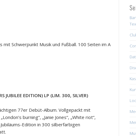
Se
Ban
Tex
Clu
 mit Schwerpunkt Musik und Fußball. 100 Seiten im A
Con
Dat
Dis
Kas
Kun
S JUBILEE EDITION) LP (LIM. 300, SILVER)
Loc
ächtigen 77er Debüt-Album. Vollgepackt mit
Me
ondon’s burning“, „Janie Jones“, „White riot“,
Mei
-Jubiläums-Edition in 300 silberfarbigen
tt.
Mus