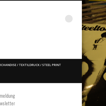
st ain`t dead so straight
CHANDISE / TEXTILDRUCK / STEEL PRINT
meldung
wsletter