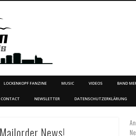
Steeltown Records – Ea
 | BOOKING
ahead
LOCKENKOPF FANZINE
MUSIC
VIDEOS
BAND MER
CONTACT
NEWSLETTER
DATENSCHUTZERKLÄRUNG
An
Mailorder News!
Ne