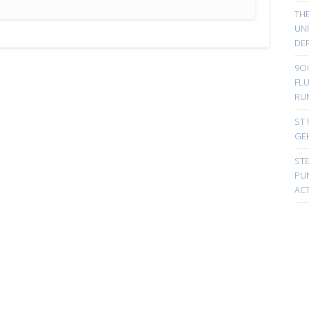
TH
UN
DER
9Oi
FL
RU
ST 
GE
ST
PUN
ACT