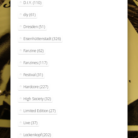
D.I.Y.
(110)
diy
(61)
Dresden
(51)
Eisenhüttenstadt
(326)
Fanzine
(62)
Fanzines
(117)
Festival
(31)
Hardcore
(227)
High Society
(32)
Limited Edition
(27)
Live
(37)
Lockenkopf
(202)