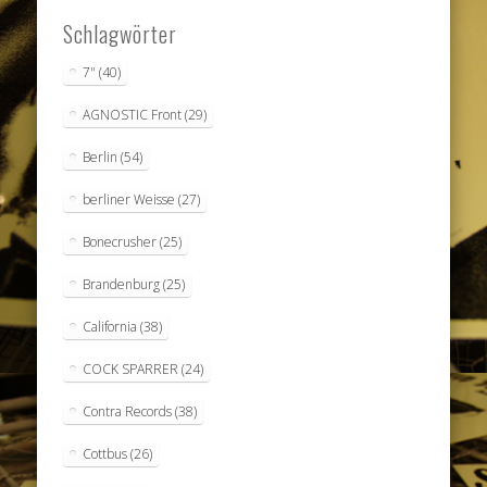
Schlagwörter
7"
(40)
AGNOSTIC Front
(29)
Berlin
(54)
berliner Weisse
(27)
Bonecrusher
(25)
Brandenburg
(25)
California
(38)
COCK SPARRER
(24)
Contra Records
(38)
Cottbus
(26)