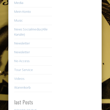
Media
Mein Konto
Music
News Socialmedia (Alle
Kanäle)
Newsletter
Newsletter
No Access
Tour Service
Videos
Warenkorb
last Posts