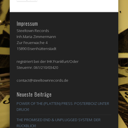
Impressum
Steeltown Records
Inh.Maria Zimmermann
Zur Feuerwache 4
15890 Eisenhüttenstadt
registriert bei der IHK Frankfurt/Oder
Steuernr.:061/210/03420
contact@steeltownrecords.de
Neueste Beiträge
POWER OF THE (PLATTEN) PRESS: POSTERBOIZ UNTER
DRUCK!
THE PROMISED END & UNPLUGGED SYSTEM: DER
RÜCKBLICK!