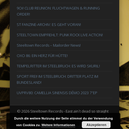
9Oi! CLUB REUNION: FLUCHTWAGEN & RUNNING
ORDER!
ST FANZINE-ARCHIV: ES GEHT VORAN!
STEELTOWN EMPFIEHLT: PUNK ROCK LIVE ACTION!
Steeltown Records – Mailorder News!
OXO 86: EIN HERZ FÜR HÜTTE!
TEMPELRITTER IM STEELBRUCH: ES WIRD SKURIL!
SPORT FREI! IM STEELBRUCH: DRITTER PLATZ IM
BUNDESLAND!
UVPRV80: CAMELLIA SINENSIS DÉMO 2023 7″EP
© 2026 Steeltown Records - East ain`t dead so straight
ahead
Durch die weitere Nutzung der Seite stimmst du der Verwendung
Akzeptieren
von Cookies zu.
Weitere Informationen
Powered by
Pinboard Theme
by
One Designs
and