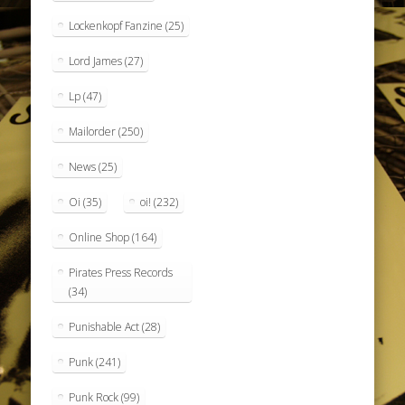
Lockenkopf Fanzine
(25)
Lord James
(27)
Lp
(47)
Mailorder
(250)
News
(25)
Oi
(35)
oi!
(232)
Online Shop
(164)
Pirates Press Records
(34)
Punishable Act
(28)
Punk
(241)
Punk Rock
(99)