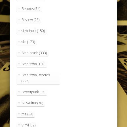
Records
(54)
Review
(23)
siebdruck
(150)
ska
(173)
Steelbruch
(333)
Steeltown
(130)
Steeltown Records
(226)
Streetpunk
(35)
Subkultur
(78)
the
(34)
Vinyl
(82)