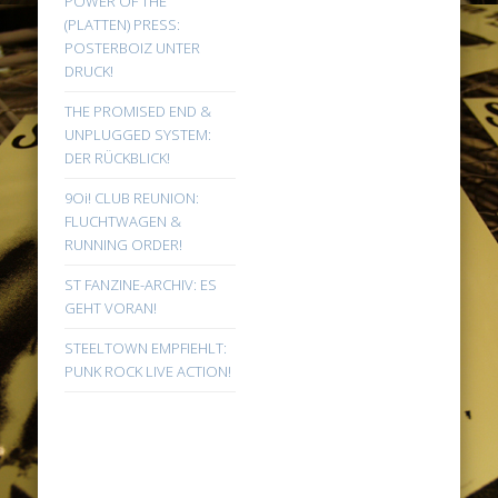
POWER OF THE
(PLATTEN) PRESS:
POSTERBOIZ UNTER
DRUCK!
THE PROMISED END &
UNPLUGGED SYSTEM:
DER RÜCKBLICK!
9Oi! CLUB REUNION:
FLUCHTWAGEN &
RUNNING ORDER!
ST FANZINE-ARCHIV: ES
GEHT VORAN!
STEELTOWN EMPFIEHLT:
PUNK ROCK LIVE ACTION!