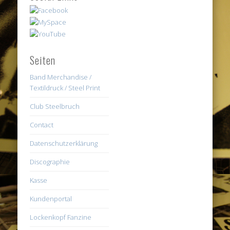
Seiten
Band Merchandise /
Textildruck / Steel Print
Club Steelbruch
Contact
Datenschutzerklärung
Discographie
Kasse
Kundenportal
Lockenkopf Fanzine