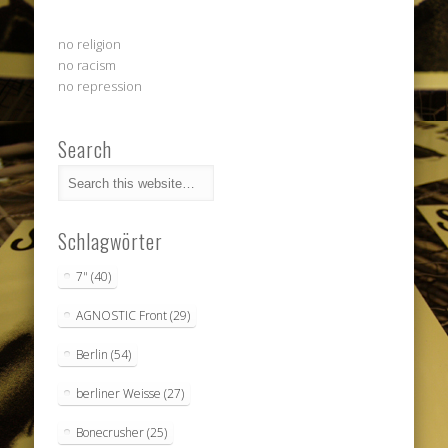
no religion
no racism
no repression
Search
Schlagwörter
7"
(40)
AGNOSTIC Front
(29)
Berlin
(54)
berliner Weisse
(27)
Bonecrusher
(25)