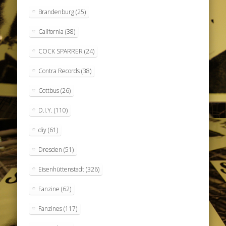
Brandenburg
(25)
California
(38)
COCK SPARRER
(24)
Contra Records
(38)
Cottbus
(26)
D.I.Y.
(110)
diy
(61)
Dresden
(51)
Eisenhüttenstadt
(326)
Fanzine
(62)
Fanzines
(117)