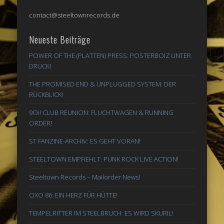
contact@steeltownrecords.de
Neueste Beiträge
POWER OF THE (PLATTEN) PRESS: POSTERBOIZ UNTER
DRUCK!
THE PROMISED END & UNPLUGGED SYSTEM: DER
RÜCKBLICK!
9Oi! CLUB REUNION: FLUCHTWAGEN & RUNNING
ORDER!
ST FANZINE-ARCHIV: ES GEHT VORAN!
STEELTOWN EMPFIEHLT: PUNK ROCK LIVE ACTION!
Steeltown Records – Mailorder News!
OXO 86: EIN HERZ FÜR HÜTTE!
TEMPELRITTER IM STEELBRUCH: ES WIRD SKURIL!