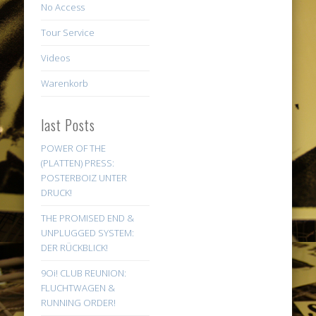
No Access
Tour Service
Videos
Warenkorb
last Posts
POWER OF THE
(PLATTEN) PRESS:
POSTERBOIZ UNTER
DRUCK!
THE PROMISED END &
UNPLUGGED SYSTEM:
DER RÜCKBLICK!
9Oi! CLUB REUNION:
FLUCHTWAGEN &
RUNNING ORDER!