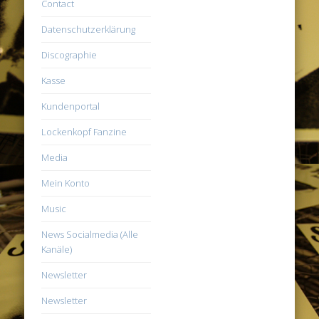
Contact
Datenschutzerklärung
Discographie
Kasse
Kundenportal
Lockenkopf Fanzine
Media
Mein Konto
Music
News Socialmedia (Alle
Kanäle)
Newsletter
Newsletter