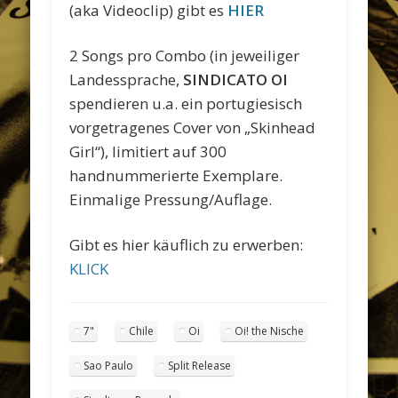
(aka Videoclip) gibt es
HIER
2 Songs pro Combo (in jeweiliger
Landessprache,
SINDICATO OI
spendieren u.a. ein portugiesisch
vorgetragenes Cover von „Skinhead
Girl“), limitiert auf 300
handnummerierte Exemplare.
Einmalige Pressung/Auflage.
Gibt es hier käuflich zu erwerben:
KLICK
7"
Chile
Oi
Oi! the Nische
Sao Paulo
Split Release