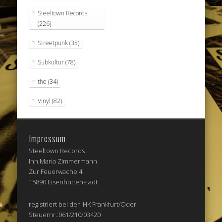
Steeltown Records
(226)
Streetpunk
(35)
Subkultur
(78)
the
(34)
Vinyl
(82)
Impressum
Steeltown Records
Inh.Maria Zimmermann
Zur Feuerwache 4
15890 Eisenhüttenstadt
registriert bei der IHK Frankfurt/Oder
Steuernr.:061/210/03420