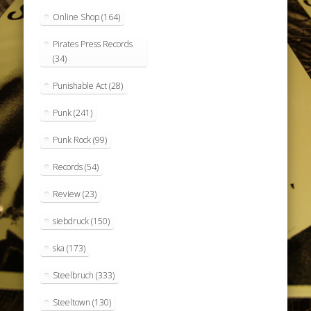
Online Shop
(164)
Pirates Press Records
(34)
Punishable Act
(28)
Punk
(241)
Punk Rock
(99)
Records
(54)
Review
(23)
siebdruck
(150)
ska
(173)
Steelbruch
(333)
Steeltown
(130)