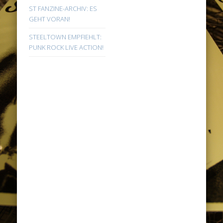
ST FANZINE-ARCHIV: ES
GEHT VORAN!
STEELTOWN EMPFIEHLT:
PUNK ROCK LIVE ACTION!