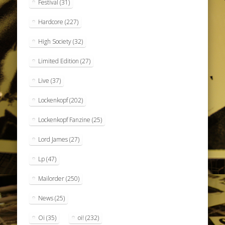
Festival
(31)
Hardcore
(227)
High Society
(32)
Limited Edition
(27)
Live
(37)
Lockenkopf
(202)
Lockenkopf Fanzine
(25)
Lord James
(27)
Lp
(47)
Mailorder
(250)
News
(25)
Oi
(35)
oi!
(232)