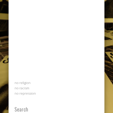
no religion
no racism
no repression
Search