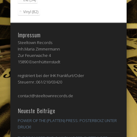
Vinyl
(82)
Impressum
Steeltown Records
Inh.Maria Zimmermann
Zur Feuerwache 4
15890 Eisenhüttenstadt
registriert bei der IHK Frankfurt/Oder
Steuernr.:061/210/03420
contact@steeltownrecords.de
Neueste Beiträge
POWER OF THE (PLATTEN) PRESS: POSTERBOIZ UNTER
DRUCK!