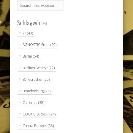
Schlagwörter
7"
(40)
AGNOSTIC Front
(29)
Berlin
(54)
berliner Weisse
(27)
Bonecrusher
(25)
Brandenburg
(25)
California
(38)
COCK SPARRER
(24)
Contra Records
(38)