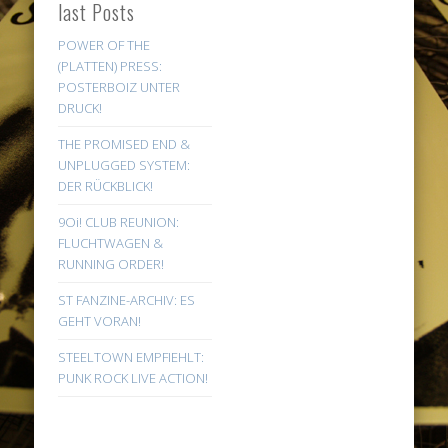
last Posts
POWER OF THE
(PLATTEN) PRESS:
POSTERBOIZ UNTER
DRUCK!
THE PROMISED END &
UNPLUGGED SYSTEM:
DER RÜCKBLICK!
9Oi! CLUB REUNION:
FLUCHTWAGEN &
RUNNING ORDER!
ST FANZINE-ARCHIV: ES
GEHT VORAN!
STEELTOWN EMPFIEHLT:
PUNK ROCK LIVE ACTION!