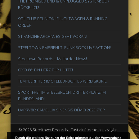
THE PROMISED END & UNPLUGGED SYSTEM: DER
RÜCKBLICK!
9Oi! CLUB REUNION: FLUCHTWAGEN & RUNNING
ORDER!
ST FANZINE-ARCHIV: ES GEHT VORAN!
STEELTOWN EMPFIEHLT: PUNK ROCK LIVE ACTION!
Steeltown Records – Mailorder News!
OXO 86: EIN HERZ FÜR HÜTTE!
TEMPELRITTER IM STEELBRUCH: ES WIRD SKURIL!
SPORT FREI! IM STEELBRUCH: DRITTER PLATZ IM
BUNDESLAND!
UVPRV80: CAMELLIA SINENSIS DÉMO 2023 7″EP
© 2026 Steeltown Records - East ain`t dead so straight
ahead
Durch die weitere Nutzung der Seite stimmst du der Verwendung