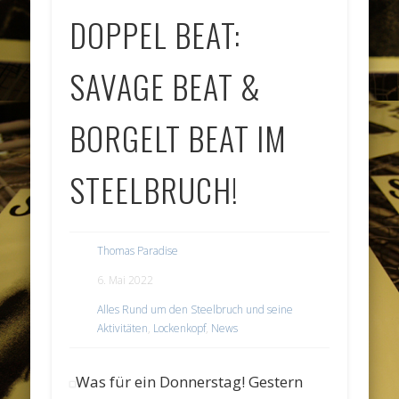
DOPPEL BEAT:
SAVAGE BEAT &
BORGELT BEAT IM
STEELBRUCH!
Thomas Paradise
6. Mai 2022
Alles Rund um den Steelbruch und seine
Aktivitäten
,
Lockenkopf
,
News
Was für ein Donnerstag! Gestern