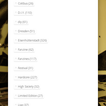
Cottbus
(26)
D.I.Y.
(110)
diy
(61)
Dresden
(51)
Eisenhüttenstadt
(326)
Fanzine
(62)
Fanzines
(117)
Festival
(31)
Hardcore
(227)
High Society
(32)
Limited Edition
(27)
Live
(37)