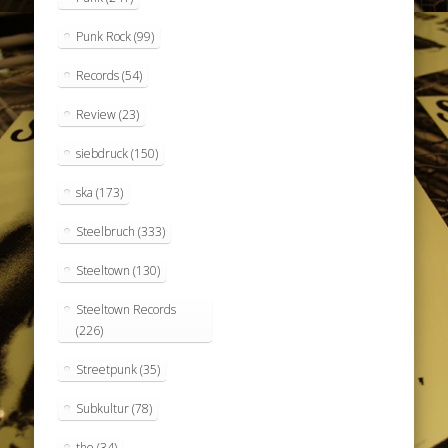
Punk Rock
(99)
Records
(54)
Review
(23)
siebdruck
(150)
ska
(173)
Steelbruch
(333)
Steeltown
(130)
Steeltown Records
(226)
Streetpunk
(35)
Subkultur
(78)
the
(34)