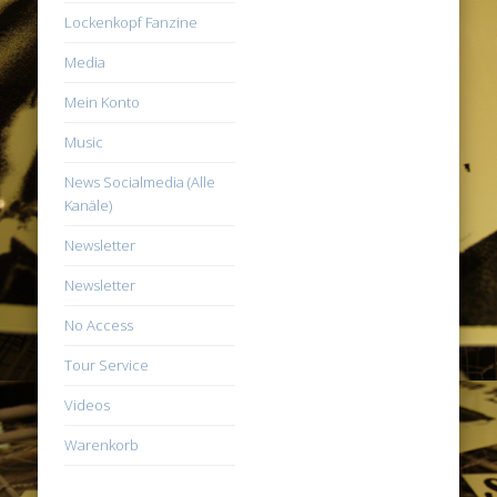
Lockenkopf Fanzine
Media
Mein Konto
Music
News Socialmedia (Alle
Kanäle)
Newsletter
Newsletter
No Access
Tour Service
Videos
Warenkorb