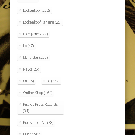
Lockenkopf
(202)
Lockenkopf Fanzine
(25)
Lord James
(27)
Lp
(47)
Mailorder
(250)
News
(25)
Oi
(35)
oi!
(232)
Online Shop
(164)
Pirates Press Records
(34)
Punishable Act
(28)
Punk
(241)