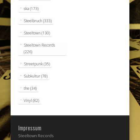
ska
(173)
Steelbruch
(333)
Steeltown
(130)
Steeltown Records
(226)
Streetpunk
(35)
Subkultur
(78)
the
(34)
Vinyl
(82)
Impressum
Steeltown Records