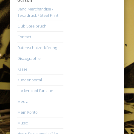
Band Merchandise /
Textildruck / Steel Print
Club Steelbruch
Contact
Datenschutzerklärung
Discographie
Kasse
Kundenportal
Lockenkopf Fanzine
Media
Mein Konto
Music
News Socialmedia (Alle