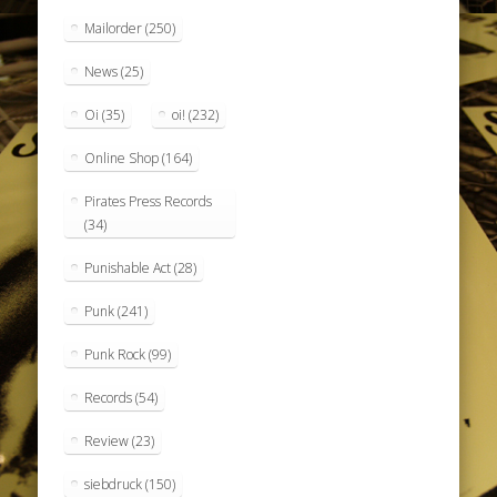
Mailorder
(250)
News
(25)
Oi
(35)
oi!
(232)
Online Shop
(164)
Pirates Press Records
(34)
Punishable Act
(28)
Punk
(241)
Punk Rock
(99)
Records
(54)
Review
(23)
siebdruck
(150)