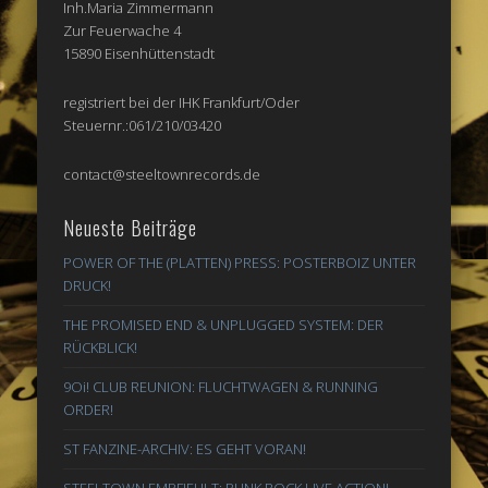
Inh.Maria Zimmermann
Zur Feuerwache 4
15890 Eisenhüttenstadt
registriert bei der IHK Frankfurt/Oder
Steuernr.:061/210/03420
contact@steeltownrecords.de
Neueste Beiträge
POWER OF THE (PLATTEN) PRESS: POSTERBOIZ UNTER
DRUCK!
THE PROMISED END & UNPLUGGED SYSTEM: DER
RÜCKBLICK!
9Oi! CLUB REUNION: FLUCHTWAGEN & RUNNING
ORDER!
ST FANZINE-ARCHIV: ES GEHT VORAN!
STEELTOWN EMPFIEHLT: PUNK ROCK LIVE ACTION!