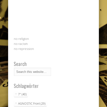
no religion
no racism
no repression
Search
Schlagwörter
7"
(40)
AGNOSTIC Front
(29)