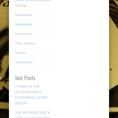
Kanäle)
Newsletter
Newsletter
No Access
Tour Service
Videos
Warenkorb
last Posts
POWER OF THE
(PLATTEN) PRESS:
POSTERBOIZ UNTER
DRUCK!
THE PROMISED END &
UNPLUGGED SYSTEM: