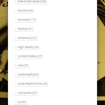
Eisenhüttenstadt
(326)
Fanzine
(62)
Fanzines
(117)
Festival
(31)
Hardcore
(227)
High Society
(32)
Limited Edition
(27)
Live
(37)
Lockenkopf
(202)
Lockenkopf Fanzine
(25)
Lord James
(27)
Lp
(47)