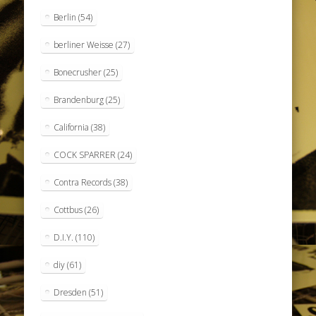
Berlin
(54)
berliner Weisse
(27)
Bonecrusher
(25)
Brandenburg
(25)
California
(38)
COCK SPARRER
(24)
Contra Records
(38)
Cottbus
(26)
D.I.Y.
(110)
diy
(61)
Dresden
(51)