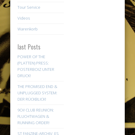
Tour Service
Videos
Warenkorb
last Posts
POWER OF THE
(PLATTEN) PRESS:
POSTERBOIZ UNTER
DRUCK!
THE PROMISED END &
UNPLUGGED SYSTEM:
DER RÜCKBLICK!
9Oi! CLUB REUNION:
FLUCHTWAGEN &
RUNNING ORDER!
ST FANZINE-ARCHIV: ES