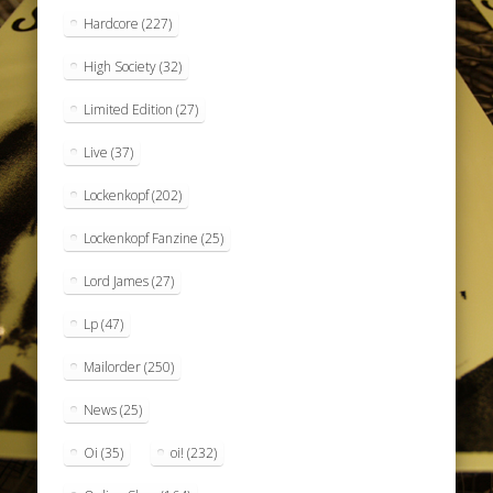
Hardcore
(227)
High Society
(32)
Limited Edition
(27)
Live
(37)
Lockenkopf
(202)
Lockenkopf Fanzine
(25)
Lord James
(27)
Lp
(47)
Mailorder
(250)
News
(25)
Oi
(35)
oi!
(232)