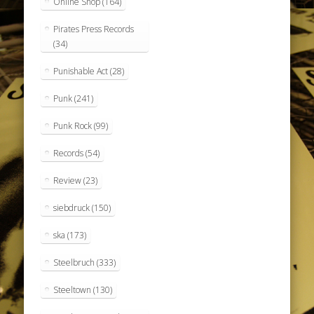
Online Shop
(164)
Pirates Press Records
(34)
Punishable Act
(28)
Punk
(241)
Punk Rock
(99)
Records
(54)
Review
(23)
siebdruck
(150)
ska
(173)
Steelbruch
(333)
Steeltown
(130)