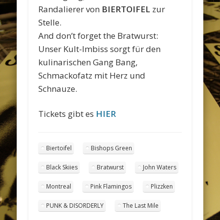
Randalierer von
BIERTOIFEL
zur
Stelle.
And don’t forget the Bratwurst:
Unser Kult-Imbiss sorgt für den
kulinarischen Gang Bang,
Schmackofatz mit Herz und
Schnauze.
Tickets gibt es
HIER
Biertoifel
Bishops Green
Black Skiies
Bratwurst
John Waters
Montreal
Pink Flamingos
Plizzken
PUNK & DISORDERLY
The Last Mile