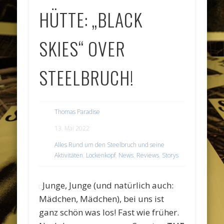
HÜTTE: „BLACK
SKIES“ OVER
STEELBRUCH!
Thomas Paradise
13. Mai 2022
Alles Rund um den Steelbruch und seine
Aktivitäten
,
Lockenkopf
,
News
,
Reviews
,
Storys
Junge, Junge (und natürlich auch:
Mädchen, Mädchen), bei uns ist
ganz schön was los! Fast wie früher.