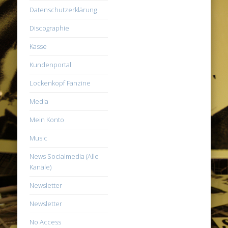
Datenschutzerklärung
Discographie
Kasse
Kundenportal
Lockenkopf Fanzine
Media
Mein Konto
Music
News Socialmedia (Alle
Kanäle)
Newsletter
Newsletter
No Access