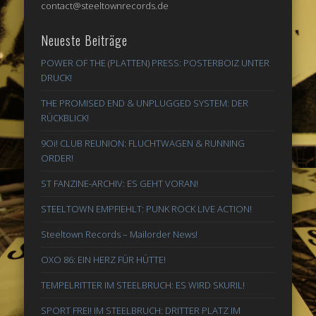
contact@steeltownrecords.de
Neueste Beiträge
POWER OF THE (PLATTEN) PRESS: POSTERBOIZ UNTER
DRUCK!
THE PROMISED END & UNPLUGGED SYSTEM: DER
RÜCKBLICK!
9Oi! CLUB REUNION: FLUCHTWAGEN & RUNNING
ORDER!
ST FANZINE-ARCHIV: ES GEHT VORAN!
STEELTOWN EMPFIEHLT: PUNK ROCK LIVE ACTION!
Steeltown Records – Mailorder News!
OXO 86: EIN HERZ FÜR HÜTTE!
TEMPELRITTER IM STEELBRUCH: ES WIRD SKURIL!
SPORT FREI! IM STEELBRUCH: DRITTER PLATZ IM