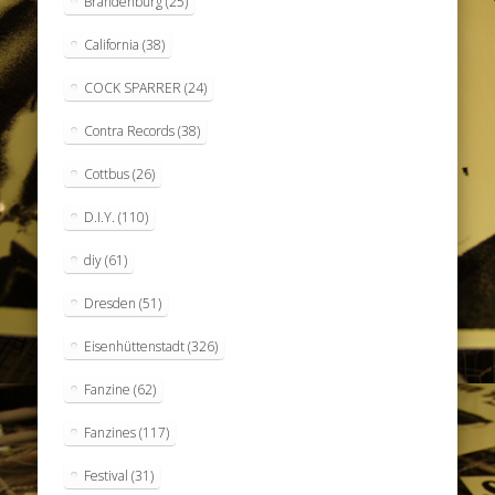
Brandenburg
(25)
California
(38)
COCK SPARRER
(24)
Contra Records
(38)
Cottbus
(26)
D.I.Y.
(110)
diy
(61)
Dresden
(51)
Eisenhüttenstadt
(326)
Fanzine
(62)
Fanzines
(117)
Festival
(31)