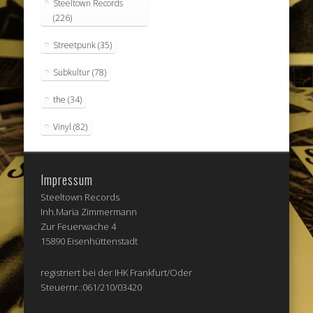
Steeltown Records
(226)
Streetpunk
(35)
Subkultur
(78)
the
(34)
Vinyl
(82)
Impressum
Steeltown Records
Inh.Maria Zimmermann
Zur Feuerwache 4
15890 Eisenhüttenstadt
registriert bei der IHK Frankfurt/Oder
Steuernr.:061/210/03420