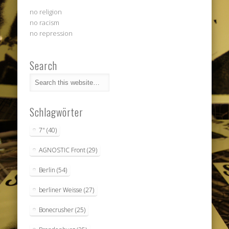
no religion
no racism
no repression
Search
Schlagwörter
7"
(40)
AGNOSTIC Front
(29)
Berlin
(54)
berliner Weisse
(27)
Bonecrusher
(25)