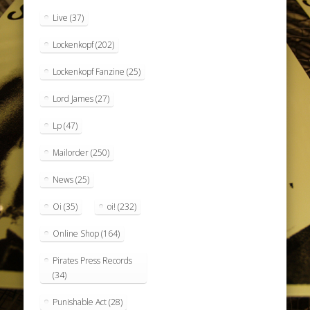
Live
(37)
Lockenkopf
(202)
Lockenkopf Fanzine
(25)
Lord James
(27)
Lp
(47)
Mailorder
(250)
News
(25)
Oi
(35)
oi!
(232)
Online Shop
(164)
Pirates Press Records
(34)
Punishable Act
(28)