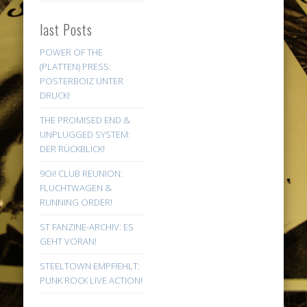
last Posts
POWER OF THE
(PLATTEN) PRESS:
POSTERBOIZ UNTER
DRUCK!
THE PROMISED END &
UNPLUGGED SYSTEM:
DER RÜCKBLICK!
9Oi! CLUB REUNION:
FLUCHTWAGEN &
RUNNING ORDER!
ST FANZINE-ARCHIV: ES
GEHT VORAN!
STEELTOWN EMPFIEHLT:
PUNK ROCK LIVE ACTION!