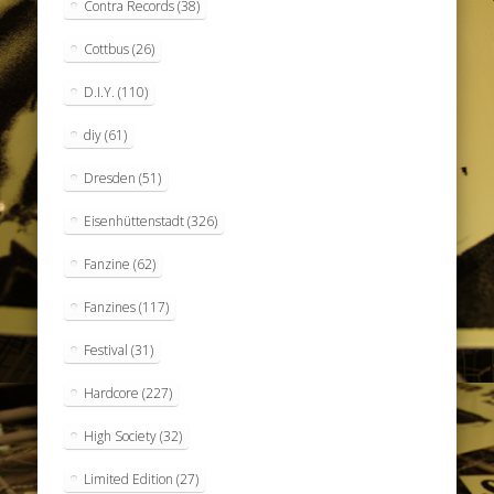
Contra Records
(38)
Cottbus
(26)
D.I.Y.
(110)
diy
(61)
Dresden
(51)
Eisenhüttenstadt
(326)
Fanzine
(62)
Fanzines
(117)
Festival
(31)
Hardcore
(227)
High Society
(32)
Limited Edition
(27)