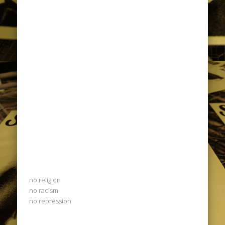
no religion
no racism
no repression