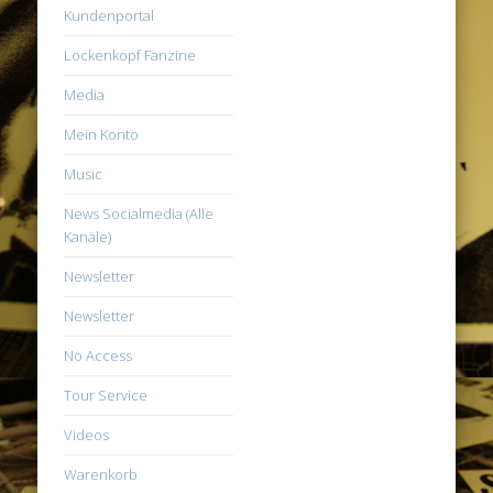
Kundenportal
Lockenkopf Fanzine
Media
Mein Konto
Music
News Socialmedia (Alle
Kanäle)
Newsletter
Newsletter
No Access
Tour Service
Videos
Warenkorb