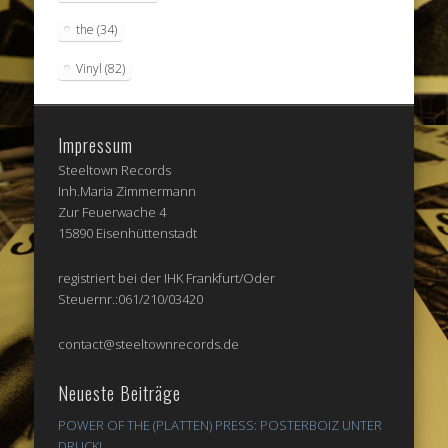
the
(34)
Vinyl
(82)
Impressum
Steeltown Records
Inh.Maria Zimmermann
Zur Feuerwache 4
15890 Eisenhüttenstadt
registriert bei der IHK Frankfurt/Oder
Steuernr.:061/210/03420
contact@steeltownrecords.de
Neueste Beiträge
POWER OF THE (PLATTEN) PRESS: POSTERBOIZ UNTER
DRUCK!