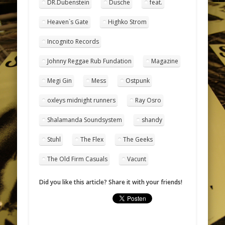
DR.Dubenstein
Dusche
feat.
Heaven`s Gate
Highko Strom
Incognito Records
Johnny Reggae Rub Fundation
Magazine
Megi Gin
Mess
Ostpunk
oxleys midnight runners
Ray Osro
Shalamanda Soundsystem
shandy
Stuhl
The Flex
The Geeks
The Old Firm Casuals
Vacunt
Did you like this article? Share it with your friends!