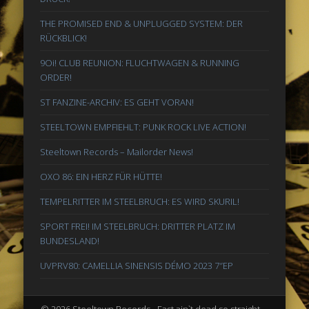
THE PROMISED END & UNPLUGGED SYSTEM: DER
RÜCKBLICK!
9Oi! CLUB REUNION: FLUCHTWAGEN & RUNNING
ORDER!
ST FANZINE-ARCHIV: ES GEHT VORAN!
STEELTOWN EMPFIEHLT: PUNK ROCK LIVE ACTION!
Steeltown Records – Mailorder News!
OXO 86: EIN HERZ FÜR HÜTTE!
TEMPELRITTER IM STEELBRUCH: ES WIRD SKURIL!
SPORT FREI! IM STEELBRUCH: DRITTER PLATZ IM
BUNDESLAND!
UVPRV80: CAMELLIA SINENSIS DÉMO 2023 7″EP