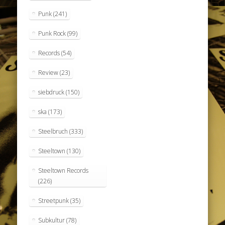
Punk
(241)
Punk Rock
(99)
Records
(54)
Review
(23)
siebdruck
(150)
ska
(173)
Steelbruch
(333)
Steeltown
(130)
Steeltown Records
(226)
Streetpunk
(35)
Subkultur
(78)