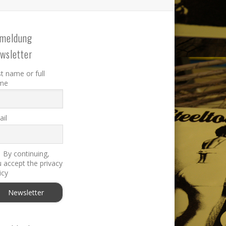
meldung
wsletter
st name or full
me
il
By continuing,
 accept the privacy
icy