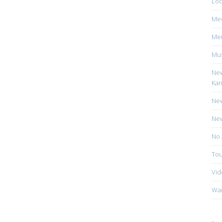
Loc
Me
Mei
Mus
New
Kan
New
New
No 
Tou
Vid
Wa