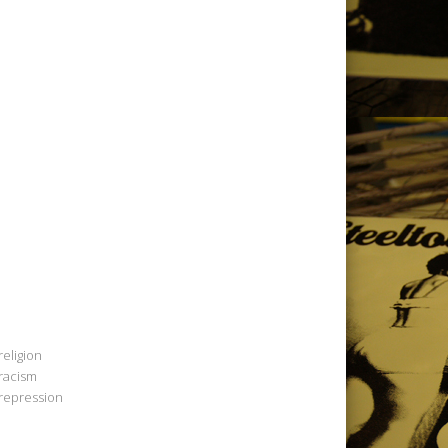
religion
racism
repression