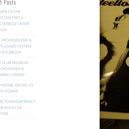
st Posts
WER OF THE
ATTEN) PRESS:
STERBOIZ UNTER
UCK!
E PROMISED END &
PLUGGED SYSTEM:
 RÜCKBLICK!
! CLUB REUNION:
UCHTWAGEN &
NNING ORDER!
FANZINE-ARCHIV: ES
HT VORAN!
EELTOWN EMPFIEHLT:
K ROCK LIVE
ION!