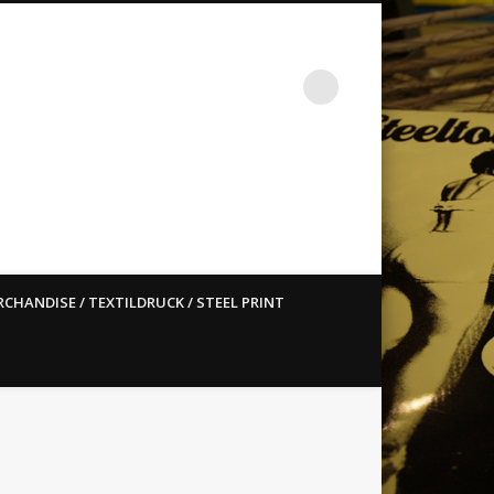
st ain`t dead so straight
CHANDISE / TEXTILDRUCK / STEEL PRINT