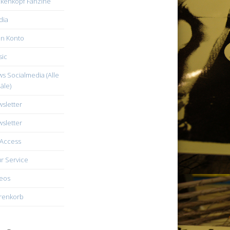
kenkopf Fanzine
dia
n Konto
ic
s Socialmedia (Alle
äle)
sletter
sletter
Access
r Service
eos
renkorb