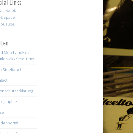
cial Links
iten
d Merchandise /
tildruck / Steel Print
b Steelbruch
tact
enschutzerklärung
cographie
se
denportal