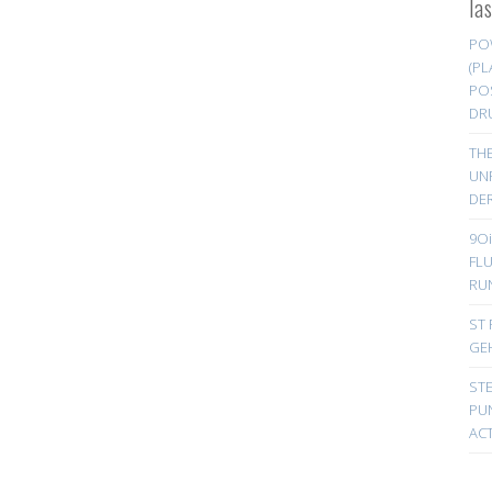
la
PO
(PL
PO
DR
TH
UN
DER
9Oi
FL
RU
ST 
GE
ST
PUN
ACT