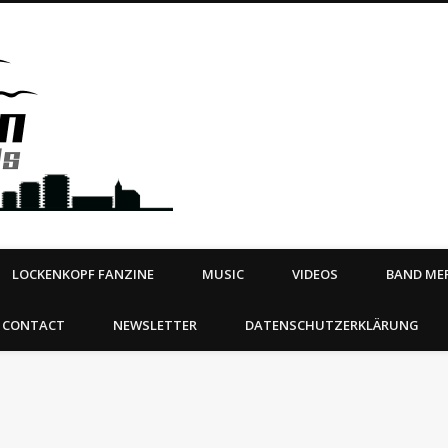
Steeltown Records – Ea
 | BOOKING
ahead
LOCKENKOPF FANZINE
MUSIC
VIDEOS
BAND MER
CONTACT
NEWSLETTER
DATENSCHUTZERKLÄRUNG