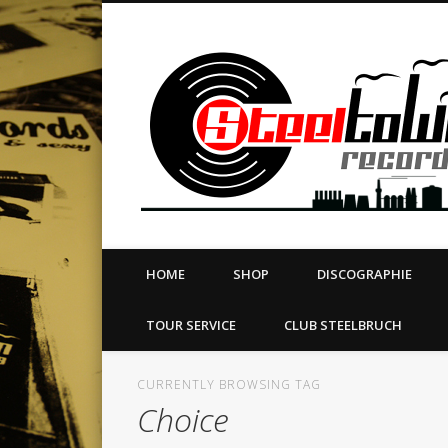
book
Twitter
Vimeo
Dribble
LinkedIn
LABEL | MERCH | PRINT | DIY | FANZINE | TOURSERVICE
HOME
SHOP
DISCOGRAPHIE
TOUR SERVICE
CLUB STEELBRUCH
CURRENTLY BROWSING TAG
Choice