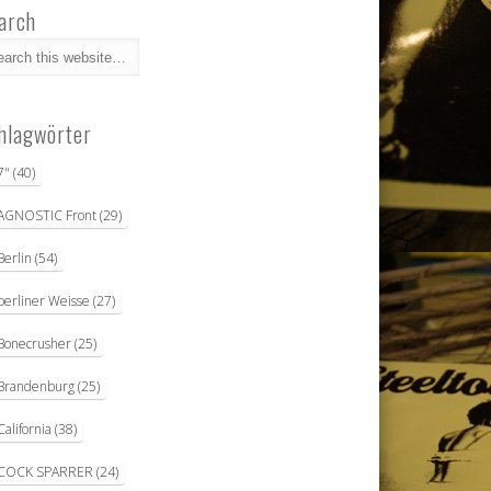
arch
hlagwörter
7"
(40)
AGNOSTIC Front
(29)
Berlin
(54)
berliner Weisse
(27)
Bonecrusher
(25)
Brandenburg
(25)
California
(38)
COCK SPARRER
(24)