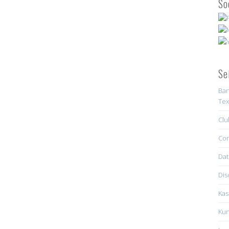
So
Se
Ban
Tex
Clu
Con
Dat
Dis
Kas
Kun