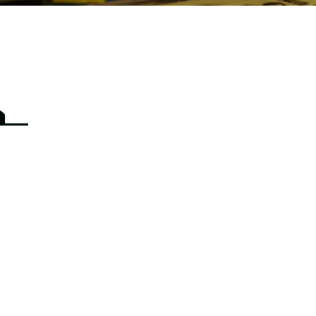
Steeltown Records – East ain`t dead so straight ahead
| BOOKING