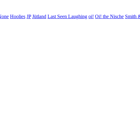
None
Hoolies
JP
Jütland
Last Seen Laughing
oi!
Oi! the Nische
Smith 