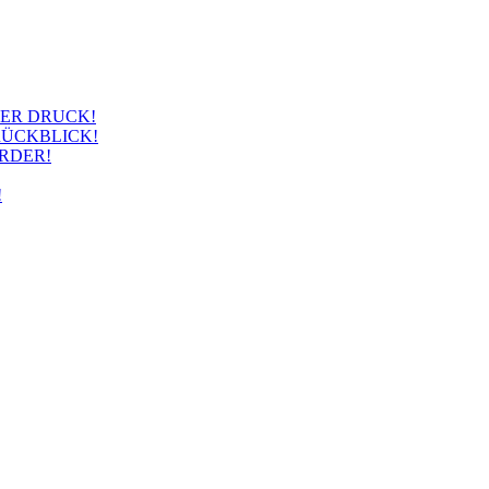
TER DRUCK!
RÜCKBLICK!
RDER!
!