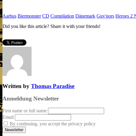
Aarhus
Biermonster
CD
Compilation
Dänemark
Guv'nors
Heroes 2 
Did you like this article? Share it with your friends!
Written by
Thomas Paradise
Anmeldung Newsletter
First name or full name
Email
By continuing, you accept the privacy policy