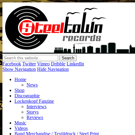
LABEL | MERCH | PRINT | DIY | FANZINE | TOURSERVICE 
Facebook
Twitter
Vimeo
Dribble
LinkedIn
Show Navigation
Hide Navigation
Home
News
Shop
Discographie
Lockenkopf Fanzine
Interviews
Storys
Reviews
Music
Videos
Band Merchandise / Textildruck / Steel Print