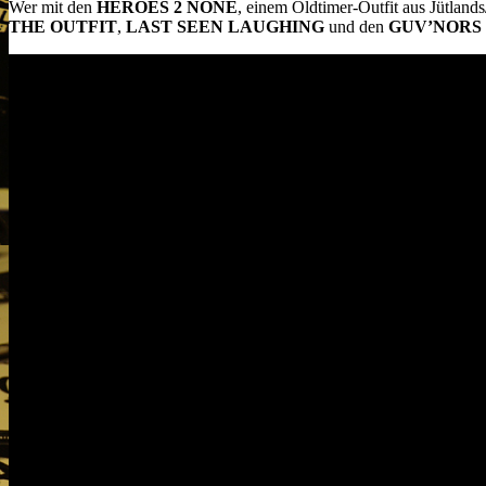
Wer mit den
HEROES 2 NONE
, einem Oldtimer-Outfit aus Jütland
THE OUTFIT
,
LAST SEEN LAUGHING
und den
GUV’NORS