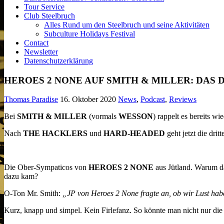
Tour Service
Club Steelbruch
Alles Rund um den Steelbruch und seine Aktivitäten
Subculture Holidays Festival
Contact
Newsletter
Datenschutzerklärung
HEROES 2 NONE AUF SMITH & MILLER: DAS D
Thomas Paradise
16. Oktober 2020
News
,
Podcast
,
Reviews
Bei
SMITH & MILLER
(vormals
WESSON
) rappelt es bereits w
Nach
THE HACKLERS
und
HARD-HEADED
geht jetzt die dr
Die Ober-Sympaticos von
HEROES 2 NONE
aus Jütland. Warum da
dazu kam?
O-Ton Mr. Smith:
„JP von Heroes 2 None fragte an, ob wir Lust habe
Kurz, knapp und simpel. Kein Firlefanz. So könnte man nicht nur di