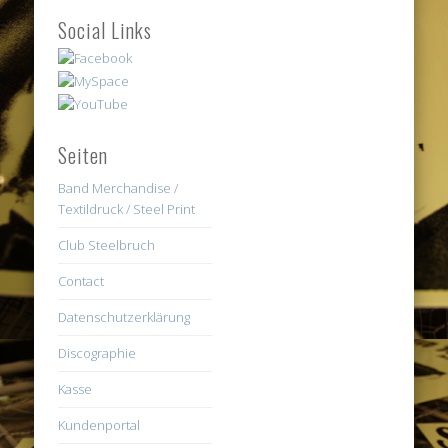
Social Links
Seiten
Band Merchandise /
Textildruck / Steel Print
Club Steelbruch
Contact
Datenschutzerklärung
Discographie
Kasse
Kundenportal