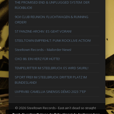
THE PROMISED END & UNPLUGGED SYSTEM: DER
RÜCKBLICK!
9Oi! CLUB REUNION: FLUCHTWAGEN & RUNNING
ORDER!
ST FANZINE-ARCHIV: ES GEHT VORAN!
STEELTOWN EMPFIEHLT: PUNK ROCK LIVE ACTION!
Steeltown Records – Mailorder News!
OXO 86: EIN HERZ FÜR HÜTTE!
TEMPELRITTER IM STEELBRUCH: ES WIRD SKURIL!
SPORT FREI! IM STEELBRUCH: DRITTER PLATZ IM
BUNDESLAND!
UVPRV80: CAMELLIA SINENSIS DÉMO 2023 7″EP
© 2026 Steeltown Records - East ain`t dead so straight