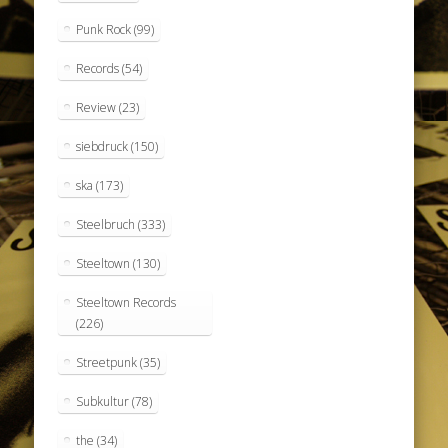
Punk Rock
(99)
Records
(54)
Review
(23)
siebdruck
(150)
ska
(173)
Steelbruch
(333)
Steeltown
(130)
Steeltown Records
(226)
Streetpunk
(35)
Subkultur
(78)
the
(34)