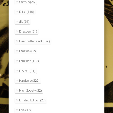
Cottbus
(26)
D.I.Y.
(110)
diy
(61)
Dresden
(51)
Eisenhüttenstadt
(326)
Fanzine
(62)
Fanzines
(117)
Festival
(31)
Hardcore
(227)
High Society
(32)
Limited Edition
(27)
Live
(37)