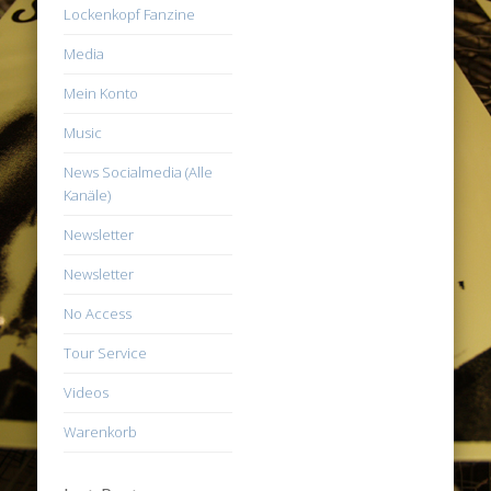
Lockenkopf Fanzine
Media
Mein Konto
Music
News Socialmedia (Alle
Kanäle)
Newsletter
Newsletter
No Access
Tour Service
Videos
Warenkorb