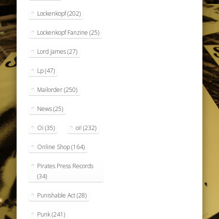
Lockenkopf
(202)
Lockenkopf Fanzine
(25)
Lord James
(27)
Lp
(47)
Mailorder
(250)
News
(25)
Oi
(35)
oi!
(232)
Online Shop
(164)
Pirates Press Records
(34)
Punishable Act
(28)
Punk
(241)