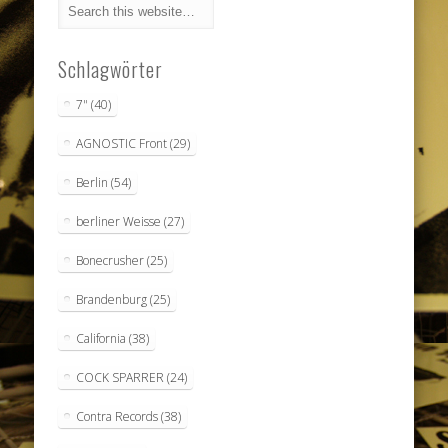
Schlagwörter
7"
(40)
AGNOSTIC Front
(29)
Berlin
(54)
berliner Weisse
(27)
Bonecrusher
(25)
Brandenburg
(25)
California
(38)
COCK SPARRER
(24)
Contra Records
(38)