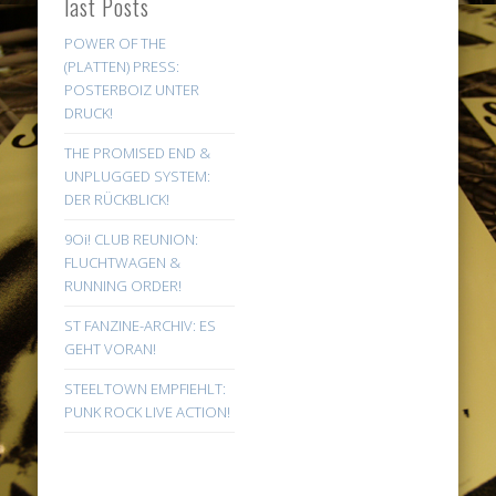
last Posts
POWER OF THE
(PLATTEN) PRESS:
POSTERBOIZ UNTER
DRUCK!
THE PROMISED END &
UNPLUGGED SYSTEM:
DER RÜCKBLICK!
9Oi! CLUB REUNION:
FLUCHTWAGEN &
RUNNING ORDER!
ST FANZINE-ARCHIV: ES
GEHT VORAN!
STEELTOWN EMPFIEHLT:
PUNK ROCK LIVE ACTION!