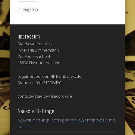
Vinyl
(82)
Impressum
Steeltown Records
Inh.Maria Zimmermann
Zur Feuerwache 4
15890 Eisenhüttenstadt
registriert bei der IHK Frankfurt/Oder
Steuernr.:061/210/03420
contact@steeltownrecords.de
Neueste Beiträge
POWER OF THE (PLATTEN) PRESS: POSTERBOIZ UNTER
DRUCK!